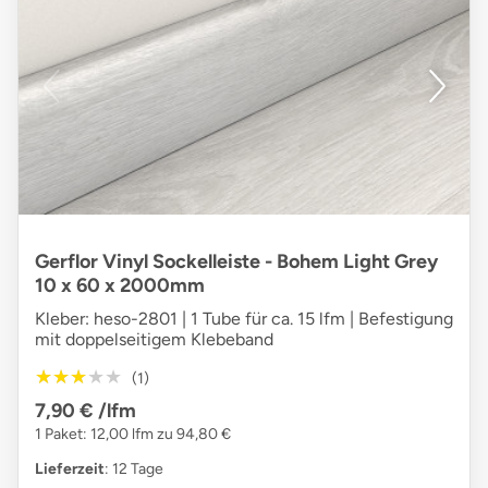
Gerflor Vinyl Sockelleiste - Bohem Light Grey
10 x 60 x 2000mm
Kleber: heso-2801 | 1 Tube für ca. 15 lfm | Befestigung
mit doppelseitigem Klebeband
★★★★★
★★★★★
(1)
7,90 €
/lfm
1 Paket: 12,00 lfm zu 94,80 €
Lieferzeit
: 12 Tage