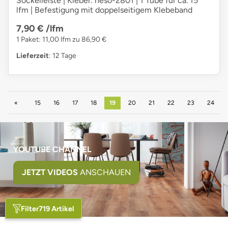
Sockelleiste | Kleber: heso-2801 | 1 Tube für ca. 15
lfm | Befestigung mit doppelseitigem Klebeband
7,90 €
/lfm
1 Paket: 11,00 lfm zu 86,90 €
Lieferzeit
: 12 Tage
Zurück
15
16
17
18
19
20
21
22
23
24
YOUTUBE CHANNEL
JETZT VIDEOS
ANSCHAUEN
Filter
719 Artikel