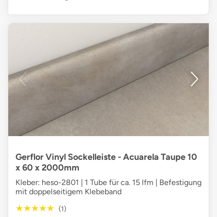
Gerflor Vinyl Sockelleiste - Acuarela Taupe 10
x 60 x 2000mm
Kleber: heso-2801 | 1 Tube für ca. 15 lfm | Befestigung
mit doppelseitigem Klebeband
★★★★★
★★★★★
(1)