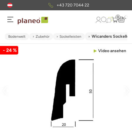
+43 720 7044 22
0
Wicanders Sockellei
Bodenwelt
Zubehör
Sockelleisten
- 24 %
Video ansehen