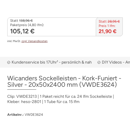
Statt
138,96 €
Statt
28,95 €
Paketpreis (4,80 lfm):
Preis 1 lfm:
105,12 €
21,90 €
inkl. MwSt.
zzgl. Versandkosten
Kundenservice bis 17Uhr¹ - persönlich & nah
DIY Videos - A
Wicanders Sockelleisten - Kork-Funiert -
Silver - 20x50x2400 mm (VWDE3624)
Clip: VWDE3213 | 1 Paket reicht für ca. 24 lfm Sockelleiste |
Kleber: heso-2801 | 1 Tube für ca. 15 lfm
Artikelnr.:
VWDE3624