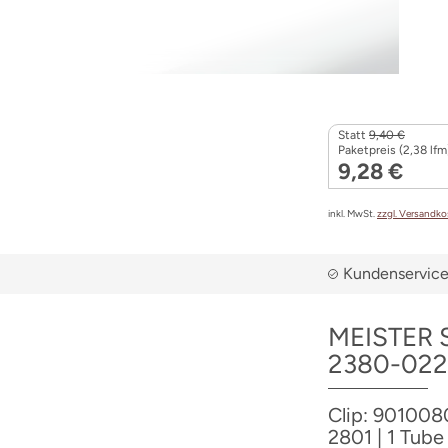
Statt
9,40 €
Paketpreis (2,38 lfm
9,28 €
inkl. MwSt.
zzgl. Versandk
Kundenservice 
MEISTER S
2380-0226
Clip: 9010080
2801 | 1 Tube 