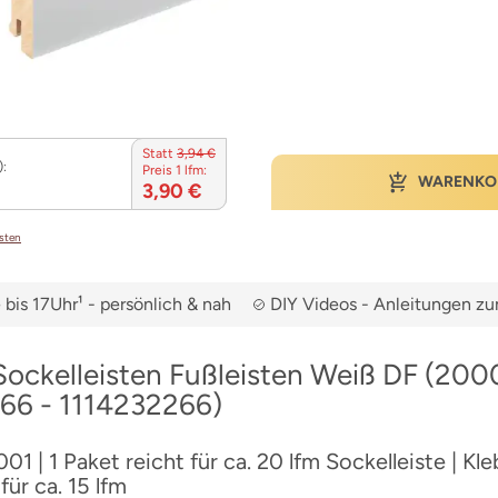
Statt
3,94 €
):
Preis 1 lfm:
WARENKO
3,90 €
osten
bis 17Uhr¹ - persönlich & nah
DIY Videos - Anleitungen 
ockelleisten Fußleisten Weiß DF (20
6 - 1114232266)
01 | 1 Paket reicht für ca. 20 lfm Sockelleiste | Kle
für ca. 15 lfm