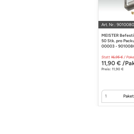
Art. Nr.: 901008
MEISTER Befestig
50 Stk. pro Pac
00003 - 901008
Statt
16,95 €
/ Pake
11,90 € /Pa
Preis: 11,90 €
Paket