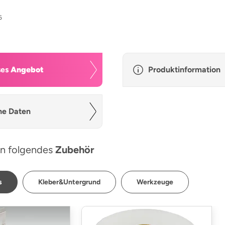
6
ses
Angebot
Produktinformation
he Daten
n folgendes
Zubehör
s
Kleber&Untergrund
Werkzeuge