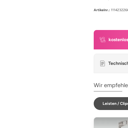
Artikelnr.:
111423226
kostenlo
Technisc
Wir empfehle
Leisten / Clip