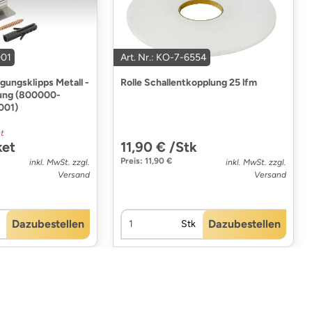
001
Art. Nr.: KO-7-6554
ungsklipps Metall -
Rolle Schallentkopplung 25 lfm
kung (800000-
001)
t
ket
11,90 € /Stk
Preis: 11,90 €
inkl. MwSt. zzgl.
inkl. MwSt. zzgl.
Versand
Versand
Dazubestellen
Dazubestellen
Stk