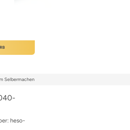
RB
zum Selbermachen
0040-
ber: heso-