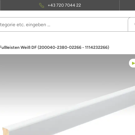
+43 720 7044 22
 Fußleisten Weiß DF (200040-2380-02266 - 1114232266)