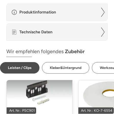
Produktinformation
Technische Daten
Wir empfehlen folgendes
Zubehör
Leisten / Clips
Kleber&Untergrund
Werkze
Art. Nr.: PSC901
Art. Nr.: KO-7-6554