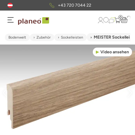
+43 720 7044 22
0
MEISTER Sockelleist
Bodenwelt
Zubehör
Sockelleisten
Video ansehen