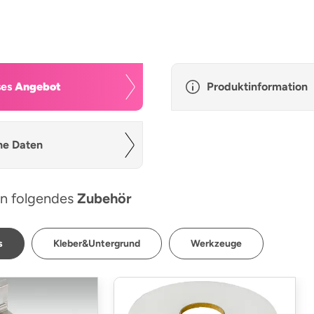
ses
Angebot
Produktinformation
he Daten
n folgendes
Zubehör
s
Kleber&Untergrund
Werkzeuge