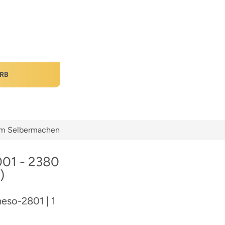
RB
zum Selbermachen
001 - 2380
)
heso-2801 | 1