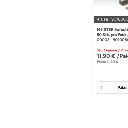
Art. Nr.: 901008
MEISTER Befestig
50 Stk. pro Pac
00003 - 901008
Statt
16,95 €
/ Pake
11,90 € /Pa
Preis: 11,90 €
Paket