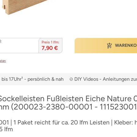
):
Preis 1 lfm:
WARENKO
7,90 €
osten
bis 17Uhr¹ - persönlich & nah
DIY Videos - Anleitungen 
ockelleisten Fußleisten Eiche Nature 
 mm (200023-2380-00001 - 111523001
01 | 1 Paket reicht für ca. 20 lfm Leisten | Kleber: 
5 lfm