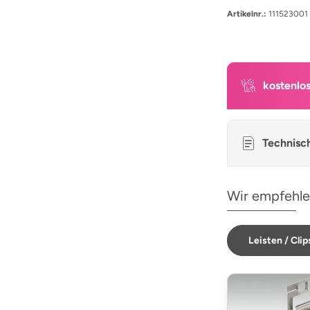
Artikelnr.:
111523001
kostenlo
Technisc
Wir empfehle
Leisten / Clip