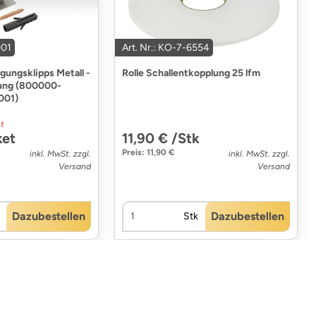
001
Art. Nr.: KO-7-6554
ungsklipps Metall -
Rolle Schallentkopplung 25 lfm
kung (800000-
001)
t
ket
11,90 € /Stk
Preis: 11,90 €
inkl. MwSt. zzgl.
inkl. MwSt. zzgl.
Versand
Versand
Dazubestellen
Dazubestellen
Stk