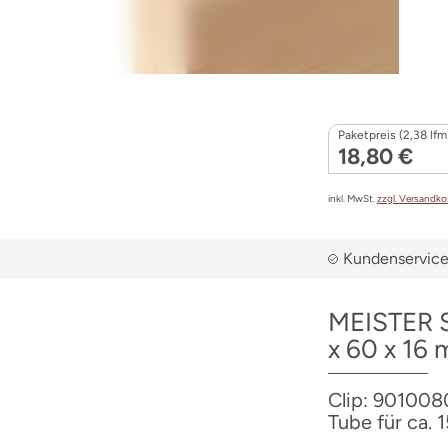
Paketpreis (2,38 lfm
18,80 €
inkl. MwSt.
zzgl. Versandk
Kundenservice 
MEISTER S
x 60 x 16
Clip: 9010080
Tube für ca. 1