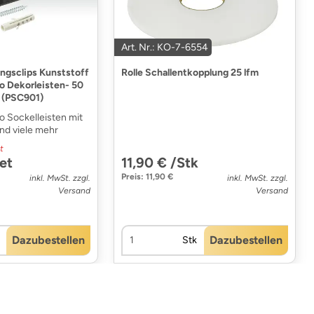
Art. Nr.: KO-7-6554
ngsclips Kunststoff
Rolle Schallentkopplung 25 lfm
o Dekorleisten- 50
g (PSC901)
o Sockelleisten mit
nd viele mehr
t
et
11,90 € /Stk
Preis: 11,90 €
inkl. MwSt. zzgl.
inkl. MwSt. zzgl.
Versand
Versand
Dazubestellen
Dazubestellen
Stk