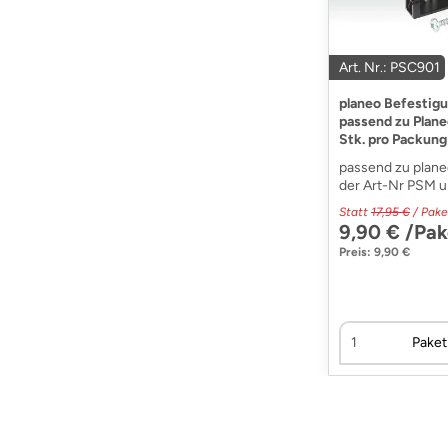
Art. Nr.: PSC901
planeo Befestigu
passend zu Plane
Stk. pro Packun
passend zu plane
der Art-Nr PSM u
Statt
17,95 €
/ Pake
9,90 € /Pak
Preis: 9,90 €
Paket