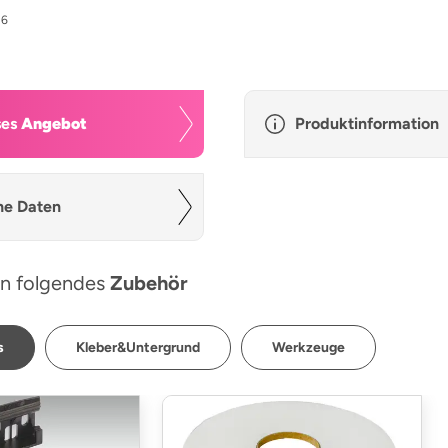
16
ses
Angebot
Produktinformation
he Daten
n folgendes
Zubehör
s
Kleber&Untergrund
Werkzeuge