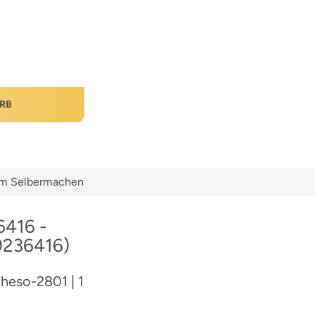
RB
zum Selbermachen
6416 -
9236416)
: heso-2801 | 1