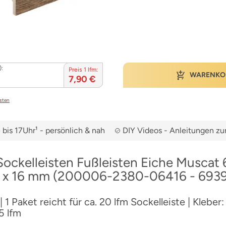
):
Preis 1 lfm:
WARENKO
7,90 €
osten
bis 17Uhr¹ - persönlich & nah
DIY Videos - Anleitungen 
ockelleisten Fußleisten Eiche Muscat 
0 x 16 mm (200006-2380-06416 - 693
 1 Paket reicht für ca. 20 lfm Sockelleiste | Kleber
5 lfm