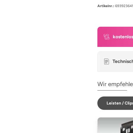
Artikelnr.:
69392364
kostenlo
Technisc
Wir empfehle
Leisten / Clip