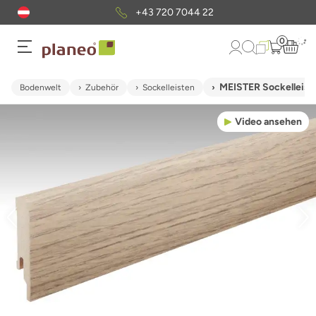
+43 720 7044 22
0
MEISTER Sockelleist
Bodenwelt
Zubehör
Sockelleisten
Video ansehen