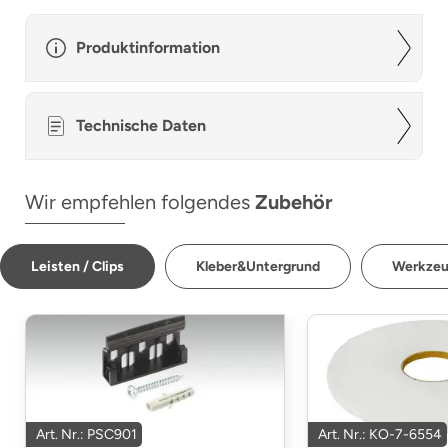
Produktinformation
Technische Daten
Wir empfehlen folgendes
Zubehör
Leisten / Clips
Kleber&Untergrund
Werkze
Art. Nr.: PSC901
Art. Nr.: KO-7-6554