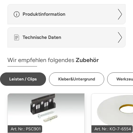
Produktinformation
Technische Daten
Wir empfehlen folgendes
Zubehör
Leisten / Clips
Kleber&Untergrund
Werkze
Art. Nr.: PSC901
Art. Nr.: KO-7-6554