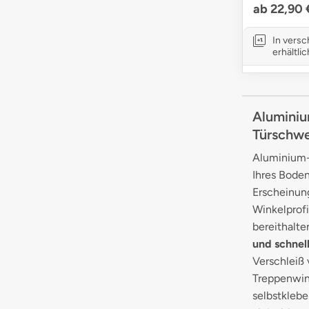
ab 22,90 
In vers
erhältlic
Aluminiu
Türschwe
Aluminium-W
Ihres Boden
Erscheinung
Winkelprofi
bereithalte
und schnel
Verschleiß 
Treppenwink
selbstklebe