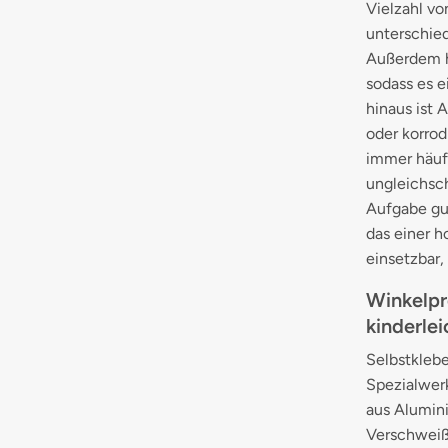
Vielzahl vo
unterschie
Außerdem ha
sodass es e
hinaus ist 
oder korrod
immer häufi
ungleichsch
Aufgabe gut
das einer h
einsetzbar,
Winkelpr
kinderle
Selbstklebe
Spezialwerk
aus Alumin
Verschweiß