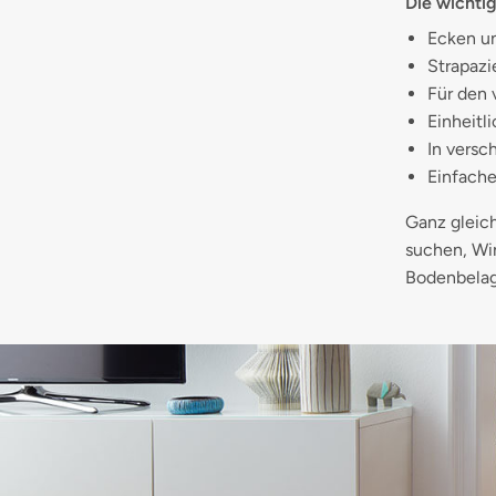
Die wichti
Ecken un
Strapazie
Für den 
Einheitl
In versc
Einfache
Ganz gleich
suchen, Win
Bodenbelag 