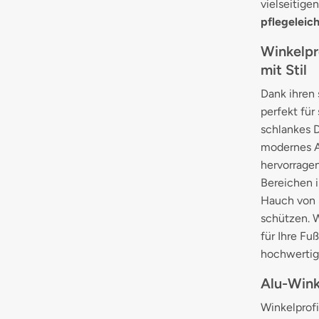
vielseitige
pflegeleich
Winkelpr
mit Stil
Dank ihren 
perfekt für
schlankes D
modernes A
hervorrage
Bereichen i
Hauch von S
schützen. W
für Ihre Fu
hochwertige
Alu-Wink
Winkelprofi