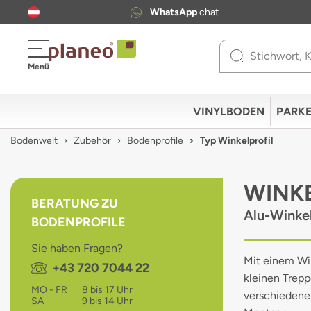
WhatsApp
chat
Use
Menü
up
and
down
VINYLBODEN
PARKE
arrows
to
Bodenwelt
Zubehör
Bodenprofile
Typ Winkelprofil
select
available
result.
WINKE
Press
BERATUNG ZU
enter
Alu-Winke
BODENPROFILE
to
go
Sie haben Fragen?
to
Mit einem Win
Telefon:
+43 720 7044 22
selected
kleinen Trepp
search
MO - FR
8 bis 17 Uhr
verschiedenen
result.
SA
9 bis 14 Uhr
Touch