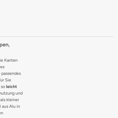
pen,
die Kanten
ves
g passendes
ür Sie
h so
leicht
bnutzung und
als kleiner
 aus Alu in
en