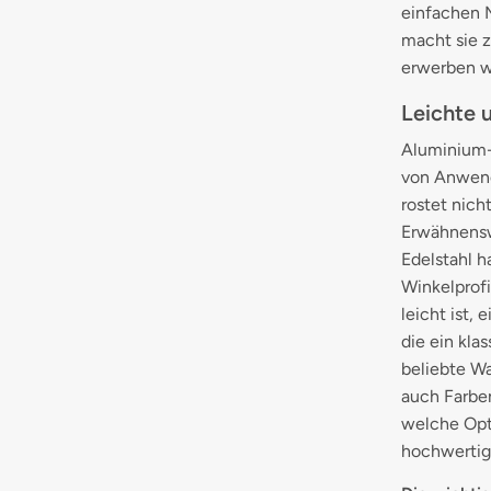
einfachen 
macht sie z
erwerben wo
Leichte 
Aluminium-W
von Anwend
rostet nich
Erwähnensw
Edelstahl h
Winkelprofi
leicht ist,
die ein kla
beliebte Wa
auch Farben
welche Opti
hochwertige