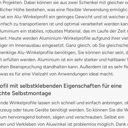
n Projekten. Dabei können sie aus zwei Schenkel mit gleicher o
dlicher Höhe bestehen, was eine flexible Verwendung ermöglic
t ein Alu-Winkelprofil ein geringes Gewicht und ist weicher al
infach zu transportieren ist und optimal verarbeitet werden kan
Aluminium ein stabiles, robustes Material, das im Laufe der Zeit 
iert. Heute werden Aluminium-Winkelprofile aufgrund ihrer vie
ger im Innenausbau eingesetzt. Ganz gleich, ob Sie gleichsch
enklige Alu-Winkelprofile benötigen, Sie können sicher sein, da
 erfüllen werden. Aluminium ist ein sehr starker und haltbarer 
ohen Beanspruchung standhalten kann. Außerdem ist es sehr fl
 was es für eine Vielzahl von Anwendungen ideal macht.
ofil mit selbstklebenden Eigenschaften für eine
ichte Selbstmontage
nde Winkelprofile lassen sich schnell und einfach anbringen, 
zeug oder teure Geräte benötigt werden. So können Sie die Wi
ium hervorragend bohren, sägen und verschrauben. Selbst ein
en und Verkleben von Aluwinkel ist problemlos möglich. Dank 