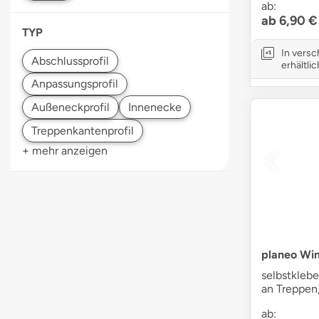
ab:
ab 6,90 €
TYP
In vers
erhältlic
+ mehr anzeigen
planeo Win
selbstklebe
an Treppen
ab: