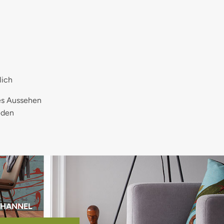
lich
les Aussehen
eden
CHANNEL