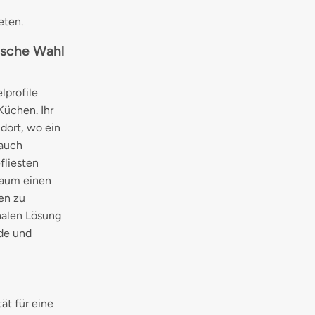
eten.
ische Wahl
lprofile
Küchen. Ihr
 dort, wo ein
 auch
fliesten
Raum einen
en zu
nalen Lösung
ide und
ät für eine