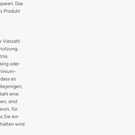
sparen. Das
es Produkt
e Vielzahl
nutzung,
nis.
sing oder
uminium-
 dass es
diejenigen,
tahl eine
en, sind
von, für
s Sie ein
halten wird.