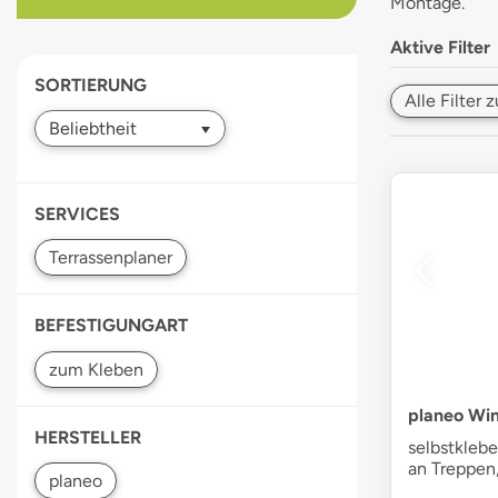
Montage.
devices
users
Aktive Filter
can
SORTIERUNG
use
Alle Filter
touch
and
swipe
gestures.
SERVICES
BEFESTIGUNGART
planeo Win
HERSTELLER
selbstklebe
an Treppen