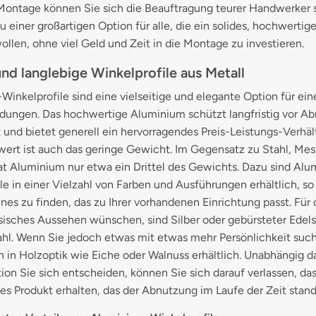
Montage können Sie sich die Beauftragung teurer Handwerker 
u einer großartigen Option für alle, die ein solides, hochwertig
llen, ohne viel Geld und Zeit in die Montage zu investieren.
und langlebige Winkelprofile aus Metall
inkelprofile sind eine vielseitige und elegante Option für ein
ungen. Das hochwertige Aluminium schützt langfristig vor Ab
t und bietet generell ein hervorragendes Preis-Leistungs-Verhält
ert ist auch das geringe Gewicht. Im Gegensatz zu Stahl, Mes
at Aluminium nur etwa ein Drittel des Gewichts. Dazu sind Al
le in einer Vielzahl von Farben und Ausführungen erhältlich, so
 eines zu finden, das zu Ihrer vorhandenen Einrichtung passt. Für 
ssisches Aussehen wünschen, sind Silber oder gebürsteter Edels
hl. Wenn Sie jedoch etwas mit etwas mehr Persönlichkeit such
 in Holzoptik wie Eiche oder Walnuss erhältlich. Unabhängig da
on Sie sich entscheiden, können Sie sich darauf verlassen, das
s Produkt erhalten, das der Abnutzung im Laufe der Zeit stand