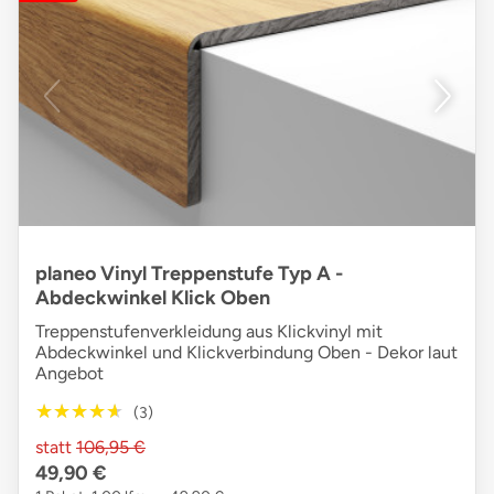
planeo Vinyl Treppenstufe Typ A -
Abdeckwinkel Klick Oben
Treppenstufenverkleidung aus Klickvinyl mit
Abdeckwinkel und Klickverbindung Oben - Dekor laut
Angebot
★★★★★
★★★★★
(3)
statt
106,95 €
49,90 €