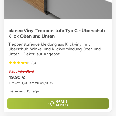
planeo Vinyl Treppenstufe Typ C - Überschub
Klick Oben und Unten
Treppenstufenverkleidung aus Klickvinyl mit
Überschub-Winkel und Klickverbindung Oben und
Unten - Dekor laut Angebot
★★★★★
★★★★★
(6)
statt
106,95 €
49,90 €
1 Paket: 1,00 lfm zu 49,90 €
Lieferzeit
: 15 Tage
GRATIS
MUSTER