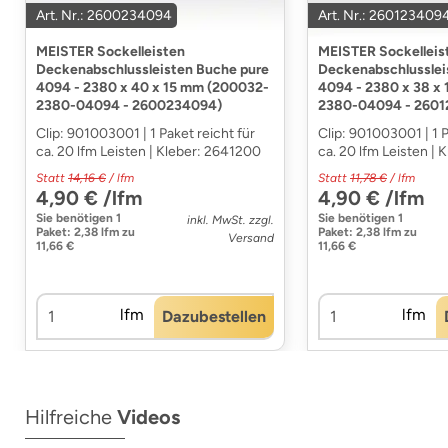
Art. Nr.: 2600234094
Art. Nr.: 260123409
MEISTER Sockelleisten
MEISTER Sockelleis
Deckenabschlussleisten Buche pure
Deckenabschlusslei
4094 - 2380 x 40 x 15 mm (200032-
4094 - 2380 x 38 x
2380-04094 - 2600234094)
2380-04094 - 2601
Clip: 901003001 | 1 Paket reicht für
Clip: 901003001 | 1 P
ca. 20 lfm Leisten | Kleber: 2641200
ca. 20 lfm Leisten |
Statt
14,16 €
/ lfm
Statt
11,78 €
/ lfm
4,90 € /lfm
4,90 € /lfm
Sie benötigen
1
Sie benötigen
1
inkl. MwSt. zzgl.
Paket
:
2,38 lfm
zu
Paket
:
2,38 lfm
zu
Versand
11,66 €
11,66 €
lfm
lfm
Dazubestellen
Hilfreiche
Videos