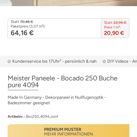
Statt
70,46 €
Statt
22,95 €
Paketpreis (3,07 m²):
Preis 1 m²:
64,16 €
20,90 €
Kundenservice bis 17Uhr¹ - persönlich & nah
DIY Videos - A
Meister Paneele - Bocado 250 Buche
pure 4094
Made In Germany - Dekorpaneel in Nullfugenoptik -
Badezimmer geeignet
Artikelnr.:
Boc250_4094_conf
PREMIUM MUSTER
MEHR INFORMATIONEN