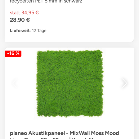
recycelten PET 5 mm in schwarz
statt
34,95 €
28,90 €
Lieferzeit
: 12 Tage
-16 %
planeo Akustikpaneel - MixWall Moss Mood