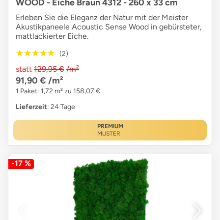
WOOD - Eiche Braun 4312 - 260 x 33 cm
Erleben Sie die Eleganz der Natur mit der Meister
Akustikpaneele Acoustic Sense Wood in gebürsteter,
mattlackierter Eiche.
★★★★★
★★★★★
(2)
statt
129,95 €
/m²
91,90 €
/m²
1 Paket: 1,72 m² zu 158,07 €
Lieferzeit
: 24 Tage
PREMIUM
MUSTER
-17 %