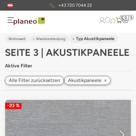
Kostenloser
Musterversand
0
0 / 5
Typ Akustikpaneele
Wohnwelt
Wandverkleidung
SEITE 3 | AKUSTIKPANEELE
Aktive Filter
Alle Filter zurücksetzen
Akustikpaneele
×
-23 %