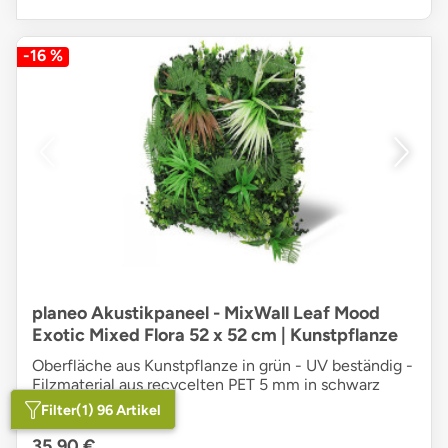
-16 %
planeo Akustikpaneel - MixWall Leaf Mood
Exotic Mixed Flora 52 x 52 cm | Kunstpflanze
Oberfläche aus Kunstpflanze in grün - UV beständig -
Filzmaterial aus recycelten PET 5 mm in schwarz
Filter
(1) 96 Artikel
statt
42,95 €
35,90 €