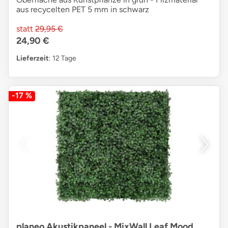
aus recycelten PET 5 mm in schwarz
statt
29,95 €
24,90 €
Lieferzeit
: 12 Tage
-17 %
planeo Akustikpaneel - MixWall Leaf Mood