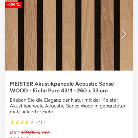
-29 %
MEISTER Akustikpaneele Acoustic Sense
WOOD - Eiche Pure 4311 - 260 x 33 cm
Erleben Sie die Eleganz der Natur mit der Meister
Akustikpaneele Acoustic Sense Wood in gebürsteter,
mattlackierter Eiche.
★★★★★
★★★★★
(1)
statt
129,95 €
/m²