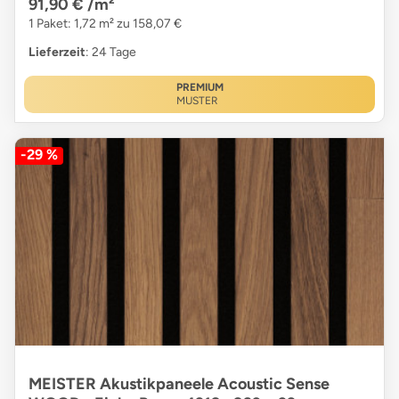
91,90 €
/m²
1 Paket: 1,72 m² zu 158,07 €
Lieferzeit
: 24 Tage
PREMIUM
MUSTER
-29 %
MEISTER Akustikpaneele Acoustic Sense