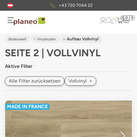
Kostenloser
Musterversand
0
0 / 5
Aufbau Vollvinyl
Bodenwelt
Vinylboden
SEITE 2 | VOLLVINYL
Aktive Filter
Alle Filter zurücksetzen
Vollvinyl
×
MADE IN FRANCE