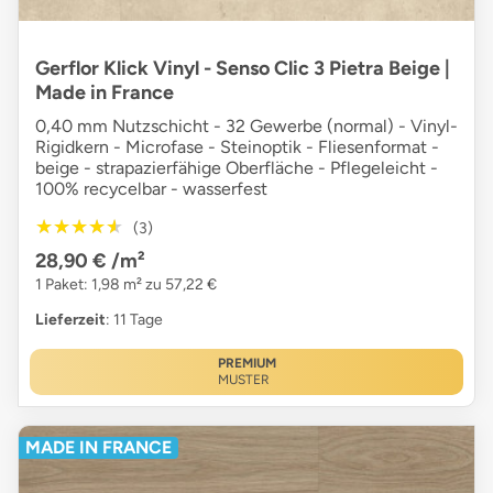
Gerflor Klick Vinyl - Senso Clic 3 Pietra Beige |
Made in France
0,40 mm Nutzschicht - 32 Gewerbe (normal) - Vinyl-
Rigidkern - Microfase - Steinoptik - Fliesenformat -
beige - strapazierfähige Oberfläche - Pflegeleicht -
100% recycelbar - wasserfest
★★★★★
★★★★★
(3)
28,90 €
/m²
1 Paket: 1,98 m² zu 57,22 €
Lieferzeit
: 11 Tage
PREMIUM
MUSTER
MADE IN FRANCE