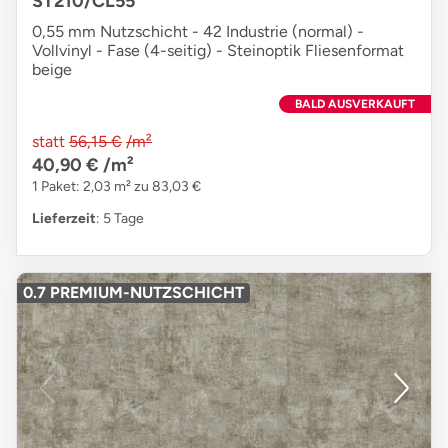
ST210/CL55
0,55 mm Nutzschicht - 42 Industrie (normal) -
Vollvinyl - Fase (4-seitig) - Steinoptik Fliesenformat
beige
BALD AUSVERKAUFT
statt
56,15 €
/m²
40,90 €
/m²
1 Paket: 2,03 m² zu 83,03 €
Lieferzeit
: 5 Tage
0.7 PREMIUM-NUTZSCHICHT