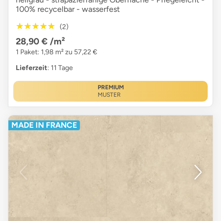
100% recycelbar - wasserfest
★★★★★
★★★★★
(2)
28,90 €
/m²
1 Paket: 1,98 m² zu 57,22 €
Lieferzeit
: 11 Tage
PREMIUM
MUSTER
MADE IN FRANCE