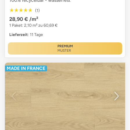
100% recycelbar - wasserfest
★★★★★
★★★★★
(1)
28,90 €
/m²
1 Paket: 2,10 m² zu 60,69 €
Lieferzeit
: 11 Tage
PREMIUM
MUSTER
MADE IN FRANCE