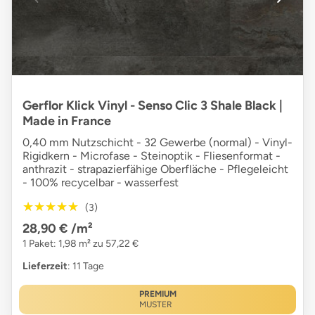
Gerflor Klick Vinyl - Senso Clic 3 Shale Black |
Made in France
0,40 mm Nutzschicht - 32 Gewerbe (normal) - Vinyl-
Rigidkern - Microfase - Steinoptik - Fliesenformat -
anthrazit - strapazierfähige Oberfläche - Pflegeleicht
- 100% recycelbar - wasserfest
★★★★★
★★★★★
(3)
28,90 €
/m²
1 Paket: 1,98 m² zu 57,22 €
Lieferzeit
: 11 Tage
PREMIUM
MUSTER