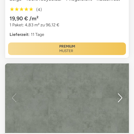
★★★★★
★★★★★
(4)
19,90 €
/m²
1 Paket: 4,83 m² zu 96,12 €
Lieferzeit
: 11 Tage
PREMIUM
MUSTER