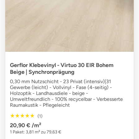
Gerflor Klebevinyl - Virtuo 30 EIR Bohem
Beige | Synchronprägung
0,30 mm Nutzschicht - 23 Privat (intensiv)|31
Gewerbe (leicht) - Vollvinyl - Fase (4-seitig) -
Holzoptik - Landhausdiele - beige -
Umweltfreundlich - 100% recycelbar - Verbesserte
Raumakustik - Pflegeleicht
★★★★★
★★★★★
(1)
20,90 €
/m²
1 Paket: 3,81 m² zu 79,63 €