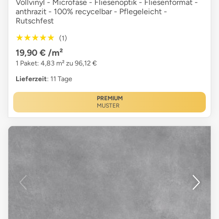
Vollvinyl - Microfase - Fliesenoptik - Fliesenformat -
anthrazit - 100% recycelbar - Pflegeleicht -
Rutschfest
★★★★★
★★★★★
(1)
19,90 €
/m²
1 Paket: 4,83 m² zu 96,12 €
Lieferzeit
: 11 Tage
PREMIUM
MUSTER