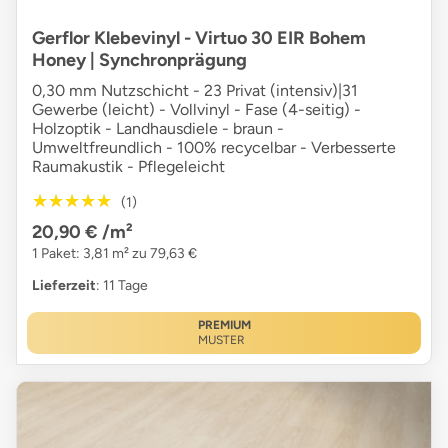
Gerflor Klebevinyl - Virtuo 30 EIR Bohem
Honey | Synchronprägung
0,30 mm Nutzschicht - 23 Privat (intensiv)|31
Gewerbe (leicht) - Vollvinyl - Fase (4-seitig) -
Holzoptik - Landhausdiele - braun -
Umweltfreundlich - 100% recycelbar - Verbesserte
Raumakustik - Pflegeleicht
★★★★★
★★★★★
(1)
20,90 €
/m²
1 Paket: 3,81 m² zu 79,63 €
Lieferzeit
: 11 Tage
PREMIUM
MUSTER