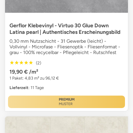
Gerflor Klebevinyl - Virtuo 30 Glue Down
Latina pearl | Authentisches Erscheinungsbild
0,30 mm Nutzschicht - 31 Gewerbe (leicht) -
Vollvinyl - Microfase - Fliesenoptik - Fliesenformat -
grau - 100% recycelbar - Pflegeleicht - Rutschfest
★★★★★
★★★★★
(2)
19,90 €
/m²
1 Paket: 4,83 m² zu 96,12 €
Lieferzeit
: 11 Tage
PREMIUM
MUSTER