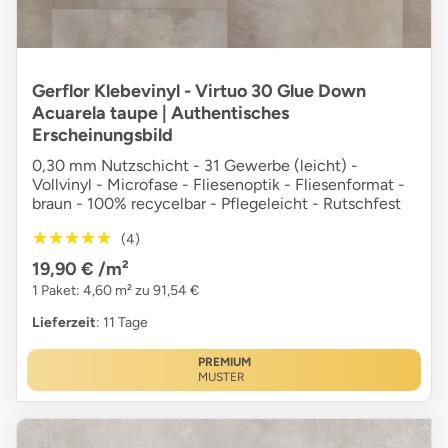
Gerflor Klebevinyl - Virtuo 30 Glue Down
Acuarela taupe | Authentisches
Erscheinungsbild
0,30 mm Nutzschicht - 31 Gewerbe (leicht) -
Vollvinyl - Microfase - Fliesenoptik - Fliesenformat -
braun - 100% recycelbar - Pflegeleicht - Rutschfest
★★★★★
★★★★★
(4)
19,90 €
/m²
1 Paket: 4,60 m² zu 91,54 €
Lieferzeit
: 11 Tage
PREMIUM
MUSTER