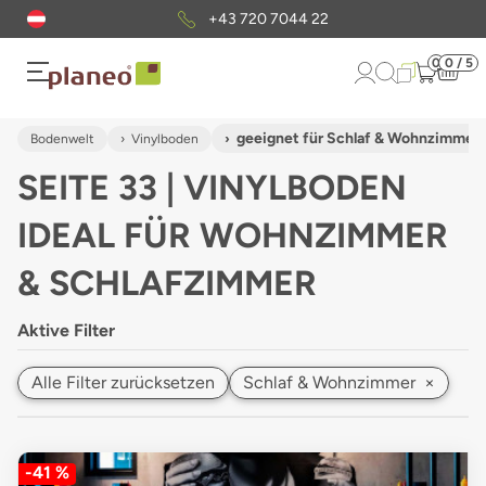
Kostenloser
Musterversand
0
0 / 5
geeignet für Schlaf & Wohnzimmer
Bodenwelt
Vinylboden
SEITE 33 | VINYLBODEN
IDEAL FÜR WOHNZIMMER
& SCHLAFZIMMER
Aktive Filter
Alle Filter zurücksetzen
Schlaf & Wohnzimmer
×
-41 %