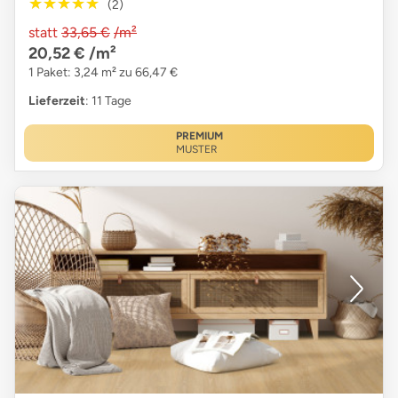
★★★★★
★★★★★
(2)
statt
33,65 €
/m²
20,52 €
/m²
1 Paket: 3,24 m² zu 66,47 €
Lieferzeit
: 11 Tage
PREMIUM
MUSTER