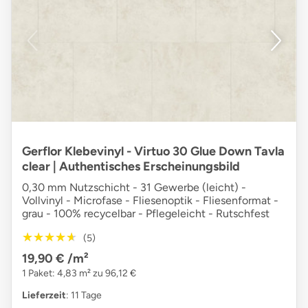
Gerflor Klebevinyl - Virtuo 30 Glue Down Tavla
clear | Authentisches Erscheinungsbild
0,30 mm Nutzschicht - 31 Gewerbe (leicht) -
Vollvinyl - Microfase - Fliesenoptik - Fliesenformat -
grau - 100% recycelbar - Pflegeleicht - Rutschfest
★★★★★
★★★★★
(5)
19,90 €
/m²
1 Paket: 4,83 m² zu 96,12 €
Lieferzeit
: 11 Tage