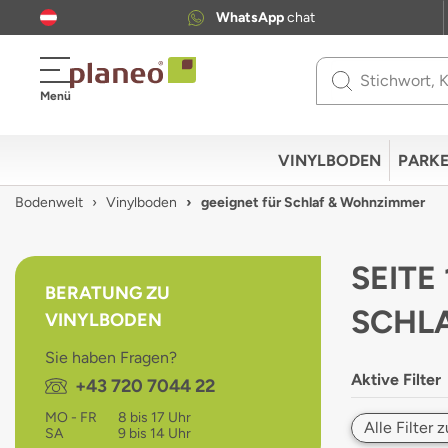
WhatsApp
chat
Use
Menü
up
and
down
VINYLBODEN
PARKE
arrows
to
Bodenwelt
Vinylboden
geeignet für Schlaf & Wohnzimmer
select
available
result.
SEITE
Press
BERATUNG ZU
enter
SCHL
VINYLBODEN
to
go
Sie haben Fragen?
to
Aktive Filter
Telefon:
+43 720 7044 22
selected
search
MO - FR
8 bis 17 Uhr
result.
Alle Filter
SA
9 bis 14 Uhr
Touch