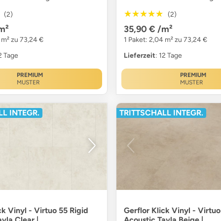
★★★★★
★★★★★
(2)
(2)
m²
35,90 €
/m²
4 m² zu 73,24 €
1 Paket: 2,04 m² zu 73,24 €
12 Tage
Lieferzeit
: 12 Tage
PREMIUM
PREMIUM
MUSTER
MUSTER
L INTEGR.
TRITTSCHALL INTEGR.
ck Vinyl - Virtuo 55 Rigid
Gerflor Klick Vinyl - Virtuo
vla Clear |
Acoustic Tavla Beige |