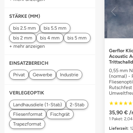
STÄRKE (MM)
+ mehr anzeigen
Gerflor Kli
Acoustic Ac
Trittschal
EINSATZBEREICH
0,55 mm Nu
(normal) - 
Fliesenopti
Rutschfest
VERLEGEOPTIK
Umweltfreu
★★★★★
★★★★★
35,90 €
/
1 Paket: 2,0
Lieferzeit
: 