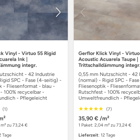
ck Vinyl - Virtuo 55 Rigid
Gerflor Klick Vinyl - Virtuo
uarela Ink |
Acoustic Acuarela Taupe |
ldämmung integr.
Trittschalldämmung integr
tzschicht - 42 Industrie
0,55 mm Nutzschicht - 42 I
Rigid SPC - Fase (4-seitig) -
(normal) - Rigid SPC - Fase 
k - Fliesenformat - blau -
Fliesenoptik - Fliesenformat
 - 100% recycelbar -
Rutschfest - 100% recycelb
ndlich - Pflegeleicht
Umweltfreundlich - Pflegel
★★★★★
★★★★★
(1)
(7)
m²
35,90 €
/m²
4 m² zu 73,24 €
1 Paket: 2,04 m² zu 73,24 €
12 Tage
Lieferzeit
: 12 Tage