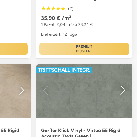
★★★★★
★★★★★
(6)
35,90 €
/m²
1 Paket: 2,04 m² zu 73,24 €
Lieferzeit
: 12 Tage
PREMIUM
MUSTER
TRITTSCHALL INTEGR.
 55 Rigid
Gerflor Klick Vinyl - Virtuo 55 Rigid
Acoustic Tavla Green |