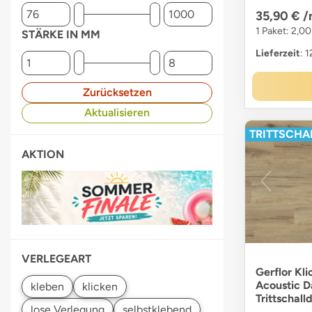
35,90 €
/
1 Paket: 2,00
STÄRKE IN MM
Lieferzeit
: 
Zurücksetzen
Aktualisieren
TRITTSCHAL
AKTION
VERLEGEART
Gerflor Kli
Acoustic D
Trittschal