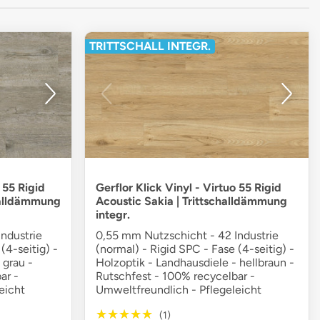
TRITTSCHALL INTEGR.
 55 Rigid
Gerflor Klick Vinyl - Virtuo 55 Rigid
halldämmung
Acoustic Sakia | Trittschalldämmung
integr.
ndustrie
0,55 mm Nutzschicht - 42 Industrie
(4-seitig) -
(normal) - Rigid SPC - Fase (4-seitig) -
 grau -
Holzoptik - Landhausdiele - hellbraun -
ar -
Rutschfest - 100% recycelbar -
eicht
Umweltfreundlich - Pflegeleicht
★★★★★
★★★★★
(1)