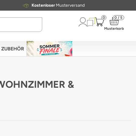
Kostenloser
Musterversand
0
0 / 5
Musterkorb
ZUBEHÖR
R WOHNZIMMER &