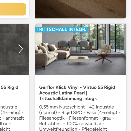
TRITTSCHALL INTEGR.
 55 Rigid
Gerflor Klick Vinyl - Virtuo 55 Rigid
Acoustic Latina Pearl |
.
Trittschalldämmung integr.
ndustrie
0,55 mm Nutzschicht - 42 Industrie
(4-seitig) -
(normal) - Rigid SPC - Fase (4-seitig) -
 - anthrazit
Fliesenoptik - Fliesenformat - grau -
bar -
Rutschfest - 100% recycelbar -
eicht
Umweltfreundlich - Pflegeleicht