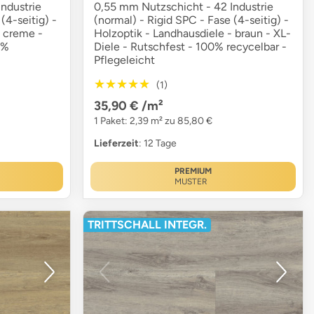
ndustrie
0,55 mm Nutzschicht - 42 Industrie
(4-seitig) -
(normal) - Rigid SPC - Fase (4-seitig) -
- creme -
Holzoptik - Landhausdiele - braun - XL-
0%
Diele - Rutschfest - 100% recycelbar -
Pflegeleicht
★★★★★
★★★★★
(1)
35,90 €
/m²
1 Paket: 2,39 m² zu 85,80 €
Lieferzeit
: 12 Tage
PREMIUM
MUSTER
TRITTSCHALL INTEGR.