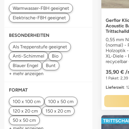
Gerflor Kli
Acoustic Ba
Trittschal
BESONDERHEITEN
0,55 mm Nu
(normal) - 
Holzoptik 
XL-Diele -
recycelbar 
35,90 €
/
+ mehr anzeigen
1 Paket: 2,3
Lieferzeit
: 
FORMAT
TRITTSCHAL
+ mehr anzeigen