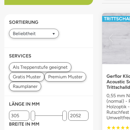
devices
users
can
TRITTSCHAL
SORTIERUNG
use
touch
and
swipe
gestures.
SERVICES
Gerflor Kli
Acoustic S
Trittschal
0,55 mm Nu
(normal) - 
LÄNGE IN MM
Holzoptik -
Rutschfest
Umweltfreu
BREITE IN MM
★★★★★
★★★★★