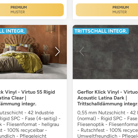
PREMIUM
PREMIUM
MUSTER
MUSTER
L INTEGR.
TRITTSCHALL INTEGR.
ck Vinyl - Virtuo 55 Rigid
Gerflor Klick Vinyl - Virtuo
tina Clear |
Acoustic Latina Dark |
ldämmung integr.
Trittschalldämmung integr
tzschicht - 42 Industrie
0,55 mm Nutzschicht - 42 I
Rigid SPC - Fase (4-seitig) -
(normal) - Rigid SPC - Fase 
k - Fliesenformat - hellgrau
Fliesenoptik - Fliesenformat
t - 100% recycelbar -
- Rutschfest - 100% recycel
ndlich - Pflegeleicht
Umweltfreundlich - Pflegel