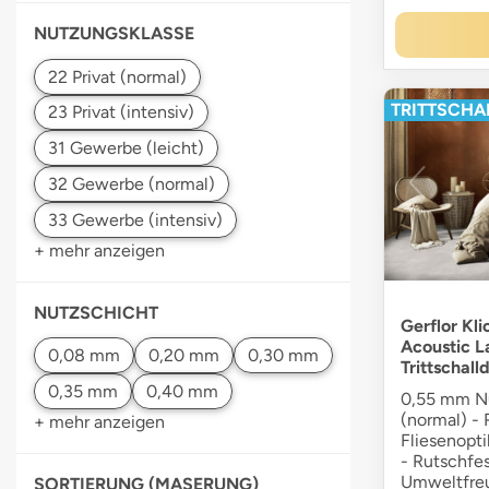
NUTZUNGSKLASSE
TRITTSCHAL
+ mehr anzeigen
NUTZSCHICHT
Gerflor Kli
Acoustic La
Trittschal
0,55 mm Nu
(normal) - 
+ mehr anzeigen
Fliesenopti
- Rutschfes
Umweltfreu
SORTIERUNG (MASERUNG)