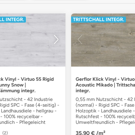
L INTEGR.
TRITTSCHALL INTEGR.
ck Vinyl - Virtuo 55 Rigid
Gerflor Klick Vinyl - Virtuo
unny Snow |
Acoustic Mikado | Trittsc
ldämmung integr.
integr.
tzschicht - 42 Industrie
0,55 mm Nutzschicht - 42 I
Rigid SPC - Fase (4-seitig) -
(normal) - Rigid SPC - Fase 
 Landhausdiele - hellgrau -
Holzoptik - Landhausdiele -
 - 100% recycelbar -
Rutschfest - 100% recycelb
ndlich - Pflegeleicht
Umweltfreundlich - Pflegel
35,90 €
/m²
(2)