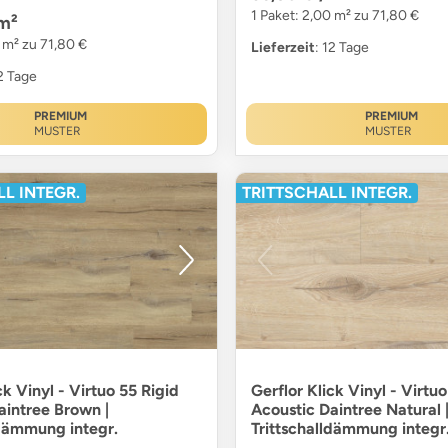
1 Paket: 2,00 m² zu 71,80 €
m²
 m² zu 71,80 €
Lieferzeit
: 12 Tage
12 Tage
PREMIUM
PREMIUM
MUSTER
MUSTER
L INTEGR.
TRITTSCHALL INTEGR.
ck Vinyl - Virtuo 55 Rigid
Gerflor Klick Vinyl - Virtuo
aintree Brown |
Acoustic Daintree Natural 
ldämmung integr.
Trittschalldämmung integr