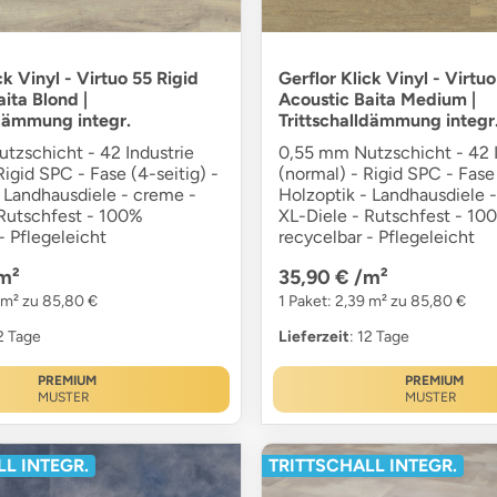
ck Vinyl - Virtuo 55 Rigid
Gerflor Klick Vinyl - Virtuo
ita Blond |
Acoustic Baita Medium |
ldämmung integr.
Trittschalldämmung integr
tzschicht - 42 Industrie
0,55 mm Nutzschicht - 42 I
Rigid SPC - Fase (4-seitig) -
(normal) - Rigid SPC - Fase 
- Landhausdiele - creme -
Holzoptik - Landhausdiele 
 Rutschfest - 100%
XL-Diele - Rutschfest - 10
- Pflegeleicht
recycelbar - Pflegeleicht
m²
35,90 €
/m²
9 m² zu 85,80 €
1 Paket: 2,39 m² zu 85,80 €
12 Tage
Lieferzeit
: 12 Tage
PREMIUM
PREMIUM
MUSTER
MUSTER
L INTEGR.
TRITTSCHALL INTEGR.