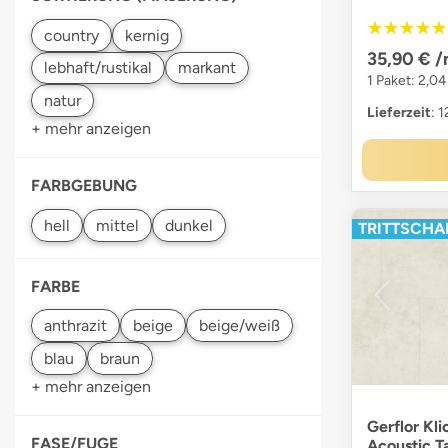
★★★★★
★★★★★
35,90 €
/
1 Paket: 2,0
Lieferzeit
: 
+ mehr anzeigen
FARBGEBUNG
TRITTSCHAL
FARBE
+ mehr anzeigen
Gerflor Kli
FASE/FUGE
Acoustic Ta