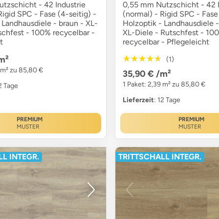
tzschicht - 42 Industrie
0,55 mm Nutzschicht - 42 I
Rigid SPC - Fase (4-seitig) -
(normal) - Rigid SPC - Fase 
 Landhausdiele - braun - XL-
Holzoptik - Landhausdiele 
schfest - 100% recycelbar -
XL-Diele - Rutschfest - 10
t
recycelbar - Pflegeleicht
★★★★★
★★★★★
m²
(1)
9 m² zu 85,80 €
35,90 €
/m²
1 Paket: 2,39 m² zu 85,80 €
12 Tage
Lieferzeit
: 12 Tage
PREMIUM
PREMIUM
MUSTER
MUSTER
L INTEGR.
TRITTSCHALL INTEGR.