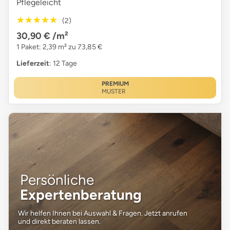
Pflegeleicht
★★★★★
★★★★★
(2)
30,90 €
/m²
1 Paket: 2,39 m² zu 73,85 €
Lieferzeit
: 12 Tage
PREMIUM
MUSTER
Persönliche
Expertenberatung
Wir helfen Ihnen bei Auswahl & Fragen. Jetzt anrufen
und direkt beraten lassen.