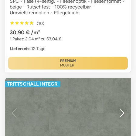
SPC - Fase (4-seitig) - Fliesenoptik - Fliesenformat -
beige - Rutschfest - 100% recycelbar -
Umweltfreundlich - Pflegeleicht
★★★★★
★★★★★
(10)
30,90 €
/m²
1 Paket: 2,04 m² zu 63,04 €
Lieferzeit
: 12 Tage
PREMIUM
MUSTER
TRITTSCHALL INTEGR.