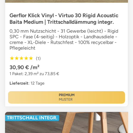
Gerflor Klick Vinyl - Virtuo 30 Rigid Acoustic
Baita Medium | Trittschalldämmung integr.
0,30 mm Nutzschicht - 31 Gewerbe (leicht) - Rigid
SPC - Fase (4-seitig) - Holzoptik - Landhausdiele -
creme - XL-Diele - Rutschfest - 100% recycelbar -
Pflegeleicht
★★★★★
★★★★★
(1)
30,90 €
/m²
1 Paket: 2,39 m² zu 73,85 €
Lieferzeit
: 12 Tage
PREMIUM
MUSTER
TRITTSCHALL INTEGR.