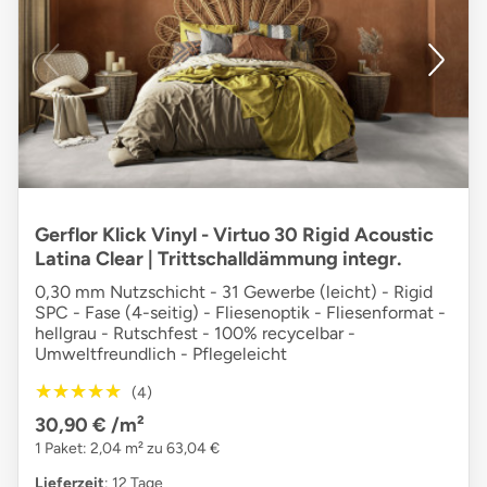
Gerflor Klick Vinyl - Virtuo 30 Rigid Acoustic
Latina Clear | Trittschalldämmung integr.
0,30 mm Nutzschicht - 31 Gewerbe (leicht) - Rigid
SPC - Fase (4-seitig) - Fliesenoptik - Fliesenformat -
hellgrau - Rutschfest - 100% recycelbar -
Umweltfreundlich - Pflegeleicht
★★★★★
★★★★★
(4)
30,90 €
/m²
1 Paket: 2,04 m² zu 63,04 €
Lieferzeit
: 12 Tage