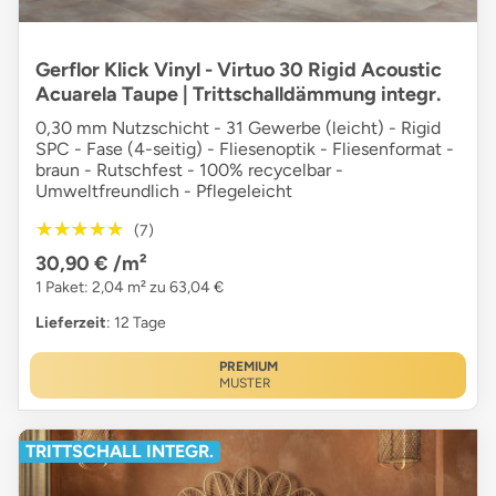
Gerflor Klick Vinyl - Virtuo 30 Rigid Acoustic
Acuarela Taupe | Trittschalldämmung integr.
0,30 mm Nutzschicht - 31 Gewerbe (leicht) - Rigid
SPC - Fase (4-seitig) - Fliesenoptik - Fliesenformat -
braun - Rutschfest - 100% recycelbar -
Umweltfreundlich - Pflegeleicht
★★★★★
★★★★★
(7)
30,90 €
/m²
1 Paket: 2,04 m² zu 63,04 €
Lieferzeit
: 12 Tage
PREMIUM
MUSTER
TRITTSCHALL INTEGR.