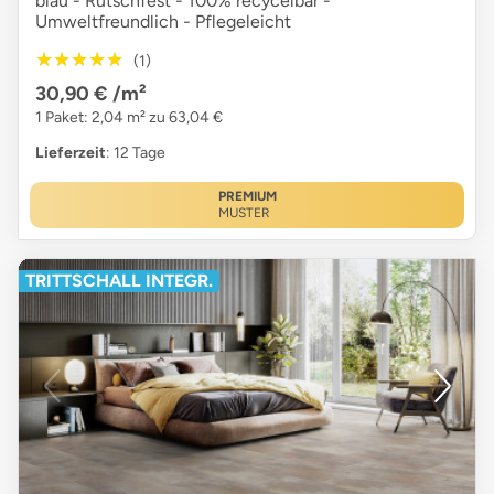
blau - Rutschfest - 100% recycelbar -
Umweltfreundlich - Pflegeleicht
★★★★★
★★★★★
(1)
30,90 €
/m²
1 Paket: 2,04 m² zu 63,04 €
Lieferzeit
: 12 Tage
PREMIUM
MUSTER
TRITTSCHALL INTEGR.