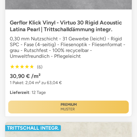
Gerflor Klick Vinyl - Virtuo 30 Rigid Acoustic
Latina Pearl | Trittschalldämmung integr.
0,30 mm Nutzschicht - 31 Gewerbe (leicht) - Rigid
SPC - Fase (4-seitig) - Fliesenoptik - Fliesenformat -
grau - Rutschfest - 100% recycelbar -
Umweltfreundlich - Pflegeleicht
★★★★★
★★★★★
(6)
30,90 €
/m²
1 Paket: 2,04 m² zu 63,04 €
Lieferzeit
: 12 Tage
PREMIUM
MUSTER
TRITTSCHALL INTEGR.