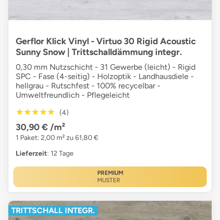
Gerflor Klick Vinyl - Virtuo 30 Rigid Acoustic
Sunny Snow | Trittschalldämmung integr.
0,30 mm Nutzschicht - 31 Gewerbe (leicht) - Rigid
SPC - Fase (4-seitig) - Holzoptik - Landhausdiele -
hellgrau - Rutschfest - 100% recycelbar -
Umweltfreundlich - Pflegeleicht
★★★★★
★★★★★
(4)
30,90 €
/m²
1 Paket: 2,00 m² zu 61,80 €
Lieferzeit
: 12 Tage
PREMIUM
MUSTER
TRITTSCHALL INTEGR.