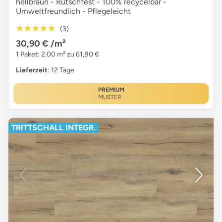
hellbraun - Rutschfest - 100% recycelbar -
Umweltfreundlich - Pflegeleicht
★★★★★
★★★★★
(3)
30,90 €
/m²
1 Paket: 2,00 m² zu 61,80 €
Lieferzeit
: 12 Tage
PREMIUM
MUSTER
TRITTSCHALL INTEGR.