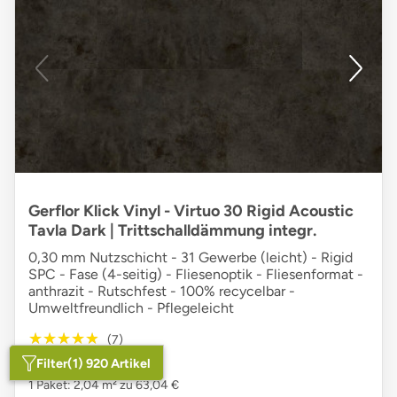
Gerflor Klick Vinyl - Virtuo 30 Rigid Acoustic
Tavla Dark | Trittschalldämmung integr.
0,30 mm Nutzschicht - 31 Gewerbe (leicht) - Rigid
SPC - Fase (4-seitig) - Fliesenoptik - Fliesenformat -
anthrazit - Rutschfest - 100% recycelbar -
Umweltfreundlich - Pflegeleicht
★★★★★
★★★★★
(7)
Filter
(1) 920 Artikel
30,90 €
/m²
1 Paket: 2,04 m² zu 63,04 €