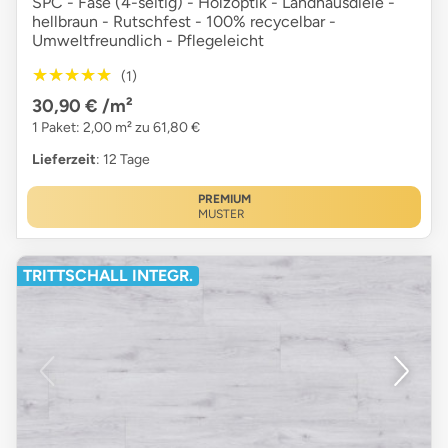
SPC - Fase (4-seitig) - Holzoptik - Landhausdiele -
hellbraun - Rutschfest - 100% recycelbar -
Umweltfreundlich - Pflegeleicht
★★★★★
★★★★★
(1)
30,90 €
/m²
1 Paket: 2,00 m² zu 61,80 €
Lieferzeit
: 12 Tage
PREMIUM
MUSTER
TRITTSCHALL INTEGR.