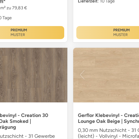
m²
Lieferzeit
: 10 Tage
 m² zu 79,83 €
10 Tage
PREMIUM
PREMIUM
MUSTER
MUSTER
ebevinyl - Creation 30
Gerflor Klebevinyl - Creat
Oak Smoked |
Lounge Oak Beige | Sync
rägung
0,30 mm Nutzschicht - 31
tzschicht - 31 Gewerbe
(leicht) - Vollvinyl - Microf