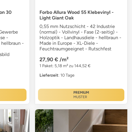
ion 30
Forbo Allura Wood 55 Klebevinyl -
Light Giant Oak
0,55 mm Nutzschicht - 42 Industrie
 Gewerbe
(normal) - Vollvinyl - Fase (2-seitig) -
ase -
Holzoptik - Landhausdiele - hellbraun -
 hellbraun -
Made in Europe - XL-Diele -
Feuchtraumgeeignet - Rutschfest
sbild
27,90 €
/m²
1 Paket: 5,18 m² zu 144,52 €
Lieferzeit
: 10 Tage
PREMIUM
MUSTER