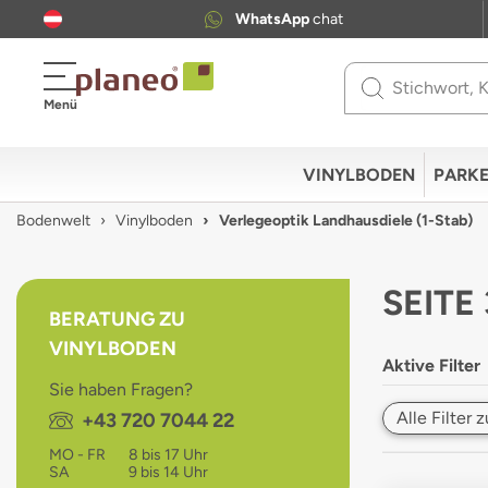
WhatsApp
chat
Use
Menü
up
and
down
VINYLBODEN
PARKE
arrows
to
Bodenwelt
Vinylboden
Verlegeoptik Landhausdiele (1-Stab)
select
available
result.
SEITE
Press
BERATUNG ZU
enter
VINYLBODEN
to
Aktive Filter
go
Sie haben Fragen?
to
Alle Filter
Telefon:
+43 720 7044 22
selected
search
MO - FR
8 bis 17 Uhr
result.
SA
9 bis 14 Uhr
Touch