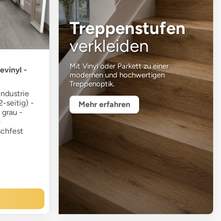
Treppenstufen
verkleiden
Mit Vinyl oder Parkett zu einer
evinyl -
modernen und hochwertigen
Treppenoptik.
ndustrie
2-seitig) -
Mehr erfahren
 grau -
-
chfest