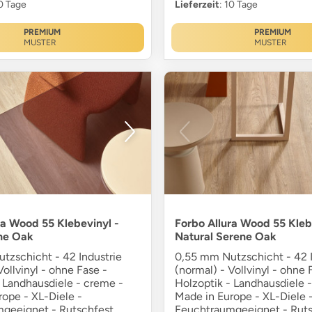
10 Tage
Lieferzeit
: 10 Tage
PREMIUM
PREMIUM
MUSTER
MUSTER
ra Wood 55 Klebevinyl -
Forbo Allura Wood 55 Kleb
ne Oak
Natural Serene Oak
tzschicht - 42 Industrie
0,55 mm Nutzschicht - 42 I
Vollvinyl - ohne Fase -
(normal) - Vollvinyl - ohne 
- Landhausdiele - creme -
Holzoptik - Landhausdiele -
rope - XL-Diele -
Made in Europe - XL-Diele 
geeignet - Rutschfest
Feuchtraumgeeignet - Ruts