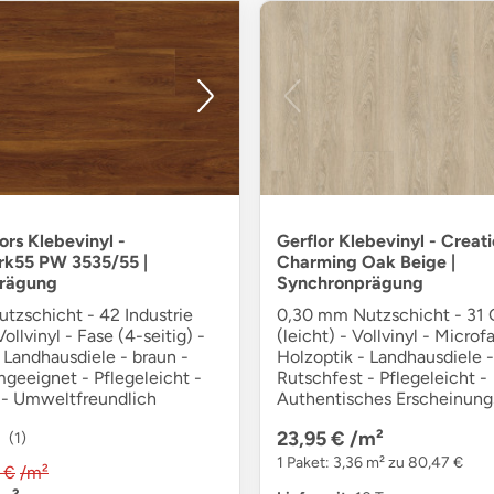
ors Klebevinyl -
Gerflor Klebevinyl - Creat
rk55 PW 3535/55 |
Charming Oak Beige |
rägung
Synchronprägung
tzschicht - 42 Industrie
0,30 mm Nutzschicht - 31
ollvinyl - Fase (4-seitig) -
(leicht) - Vollvinyl - Microf
 Landhausdiele - braun -
Holzoptik - Landhausdiele -
geeignet - Pflegeleicht -
Rutschfest - Pflegeleicht -
 - Umweltfreundlich
Authentisches Erscheinung
23,95 €
/m²
(1)
1 Paket: 3,36 m² zu 80,47 €
 €
/m²