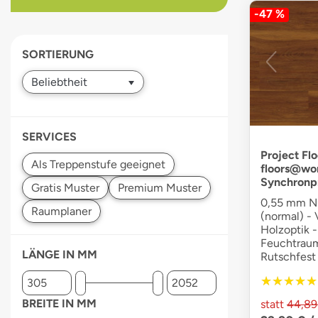
-47 %
devices
users
can
SORTIERUNG
use
touch
and
swipe
gestures.
SERVICES
Project Flo
floors@wo
Synchronp
0,55 mm Nu
(normal) - V
Holzoptik -
Feuchtraum
LÄNGE IN MM
Rutschfest
★★★★★
★★★★★
BREITE IN MM
statt
44,89