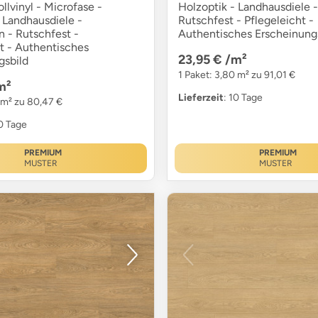
ollvinyl - Microfase -
Holzoptik - Landhausdiele -
 Landhausdiele -
Rutschfest - Pflegeleicht -
n - Rutschfest -
Authentisches Erscheinung
t - Authentisches
23,95 €
/m²
gsbild
1 Paket: 3,80 m² zu 91,01 €
m²
Lieferzeit
: 10 Tage
6 m² zu 80,47 €
10 Tage
PREMIUM
PREMIUM
MUSTER
MUSTER