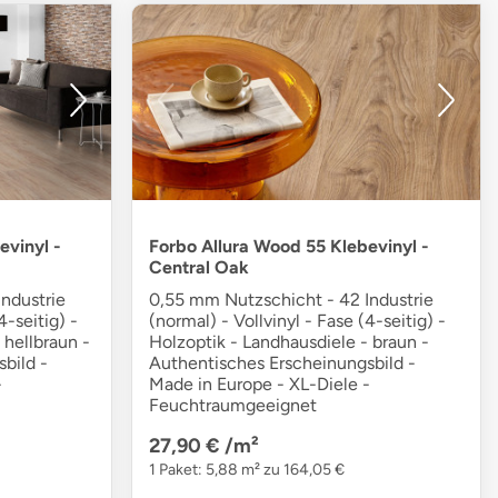
evinyl -
Forbo Allura Wood 55 Klebevinyl -
Central Oak
ndustrie
0,55 mm Nutzschicht - 42 Industrie
4-seitig) -
(normal) - Vollvinyl - Fase (4-seitig) -
 hellbraun -
Holzoptik - Landhausdiele - braun -
bild -
Authentisches Erscheinungsbild -
-
Made in Europe - XL-Diele -
Feuchtraumgeeignet
27,90 €
/m²
1 Paket: 5,88 m² zu 164,05 €