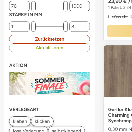
23,90 €
/
1 Paket: 3,34
STÄRKE IN MM
Lieferzeit
: 
Zurücksetzen
Aktualisieren
AKTION
Gerflor Kl
VERLEGEART
Charming 
Synchronp
0,30 mm Nu