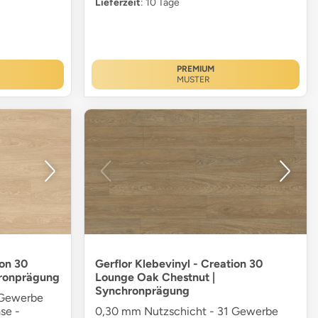
Lieferzeit
: 10 Tage
PREMIUM
MUSTER
ion 30
Gerflor Klebevinyl - Creation 30
hronprägung
Lounge Oak Chestnut |
Synchronprägung
 Gewerbe
ase -
0,30 mm Nutzschicht - 31 Gewerbe