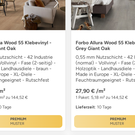
ra Wood 55 Klebevinyl -
Forbo Allura Wood 55 Kleb
ant Oak
Grey Giant Oak
tzschicht - 42 Industrie
0,55 mm Nutzschicht - 42 I
ollvinyl - Fase (2-seitig) -
(normal) - Vollvinyl - Fase (
 Landhausdiele - braun -
Holzoptik - Landhausdiele -
rope - XL-Diele -
Made in Europe - XL-Diele 
geeignet - Rutschfest
Feuchtraumgeeignet - Ruts
m²
27,90 €
/m²
 m² zu 144,52 €
1 Paket: 5,18 m² zu 144,52 €
10 Tage
Lieferzeit
: 10 Tage
PREMIUM
PREMIUM
MUSTER
MUSTER