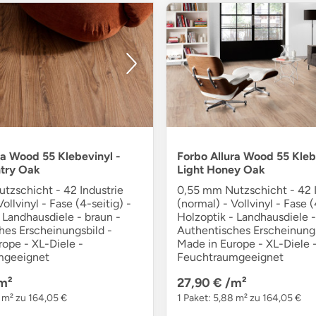
ra Wood 55 Klebevinyl -
Forbo Allura Wood 55 Kleb
try Oak
Light Honey Oak
tzschicht - 42 Industrie
0,55 mm Nutzschicht - 42 I
ollvinyl - Fase (4-seitig) -
(normal) - Vollvinyl - Fase (
 Landhausdiele - braun -
Holzoptik - Landhausdiele -
hes Erscheinungsbild -
Authentisches Erscheinungs
rope - XL-Diele -
Made in Europe - XL-Diele 
mgeeignet
Feuchtraumgeeignet
m²
27,90 €
/m²
8 m² zu 164,05 €
1 Paket: 5,88 m² zu 164,05 €