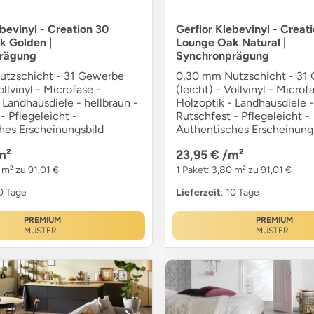
ebevinyl - Creation 30
Gerflor Klebevinyl - Creat
k Golden |
Lounge Oak Natural |
rägung
Synchronprägung
tzschicht - 31 Gewerbe
0,30 mm Nutzschicht - 31
ollvinyl - Microfase -
(leicht) - Vollvinyl - Microf
 Landhausdiele - hellbraun -
Holzoptik - Landhausdiele -
- Pflegeleicht -
Rutschfest - Pflegeleicht -
hes Erscheinungsbild
Authentisches Erscheinung
m²
23,95 €
/m²
 m² zu 91,01 €
1 Paket: 3,80 m² zu 91,01 €
10 Tage
Lieferzeit
: 10 Tage
PREMIUM
PREMIUM
MUSTER
MUSTER