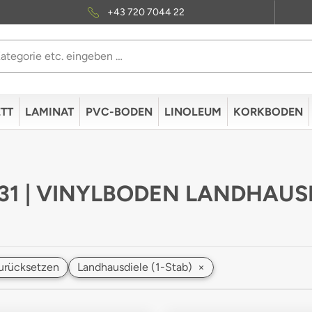
+43 720 7044 22
TT
LAMINAT
PVC-BODEN
LINOLEUM
KORKBODEN
 31 | VINYLBODEN LANDHAUS
 zurücksetzen
Landhausdiele (1-Stab)
×