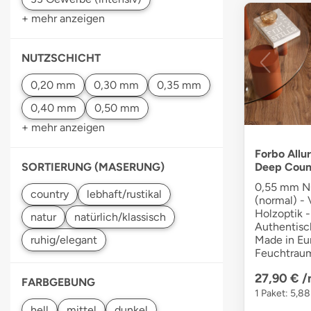
+ mehr anzeigen
NUTZSCHICHT
+ mehr anzeigen
Forbo Allu
Deep Coun
SORTIERUNG (MASERUNG)
0,55 mm Nu
(normal) - V
Holzoptik -
Authentisc
Made in Eu
Feuchtrau
27,90 €
/
FARBGEBUNG
1 Paket: 5,8