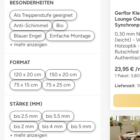
BESONDERHEITEN
Gerflor Kl
Lounge Oa
Synchronp
0,30 mm Nu
(leicht) - V
+ mehr anzeigen
Holzoptik -
Rutschfest 
Authentisc
FORMAT
23,95 €
/
1 Paket: 3,80
Lieferzeit
: 
STÄRKE (MM)
+ mehr anzeigen