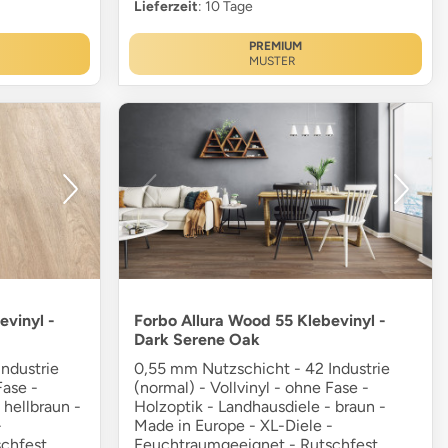
Lieferzeit
: 10 Tage
PREMIUM
MUSTER
evinyl -
Forbo Allura Wood 55 Klebevinyl -
Dark Serene Oak
ndustrie
0,55 mm Nutzschicht - 42 Industrie
Fase -
(normal) - Vollvinyl - ohne Fase -
 hellbraun -
Holzoptik - Landhausdiele - braun -
-
Made in Europe - XL-Diele -
chfest
Feuchtraumgeeignet - Rutschfest