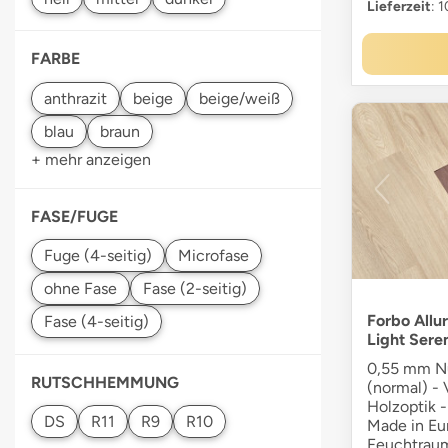
Lieferzeit
: 
FARBE
+ mehr anzeigen
FASE/FUGE
Forbo Allu
Light Sere
0,55 mm Nu
RUTSCHHEMMUNG
(normal) - 
Holzoptik 
Made in Eu
Feuchtraum