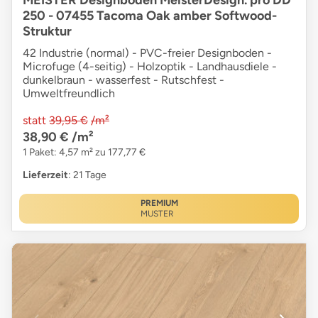
MEISTER Designboden MeisterDesign. pro DD
250 - 07455 Tacoma Oak amber Softwood-
Struktur
42 Industrie (normal) - PVC-freier Designboden -
Microfuge (4-seitig) - Holzoptik - Landhausdiele -
dunkelbraun - wasserfest - Rutschfest -
Umweltfreundlich
statt
39,95 €
/m²
38,90 €
/m²
1 Paket: 4,57 m² zu 177,77 €
Lieferzeit
: 21 Tage
PREMIUM
MUSTER