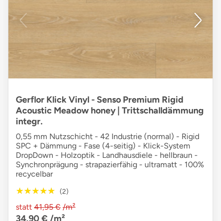
Gerflor Klick Vinyl - Senso Premium Rigid
Acoustic Meadow honey | Trittschalldämmung
integr.
0,55 mm Nutzschicht - 42 Industrie (normal) - Rigid
SPC + Dämmung - Fase (4-seitig) - Klick-System
DropDown - Holzoptik - Landhausdiele - hellbraun -
Synchronprägung - strapazierfähig - ultramatt - 100%
recycelbar
★★★★★
★★★★★
(2)
statt
41,95 €
/m²
34,90 €
/m²