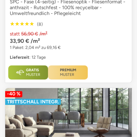
SPC - Fase (4-seitig) - Fliesenoptik - Fliesenformat -
anthrazit - Rutschfest - 100% recycelbar -
Umweltfreundlich - Pflegeleicht
★★★★★
★★★★★
(8)
statt
56,90 €
/m²
33,90 €
/m²
1 Paket: 2,04 m² zu 69,16 €
Lieferzeit
: 12 Tage
GRATIS
PREMIUM
MUSTER
MUSTER
-40 %
TRITTSCHALL INTEGR.