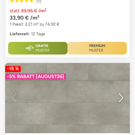
★★★★★
★★★★★
(1)
statt
39,95 €
/m²
33,90 €
/m²
1 Paket: 2,21 m² zu 74,92 €
Lieferzeit
: 12 Tage
GRATIS
PREMIUM
MUSTER
MUSTER
-15 %
-5% RABATT [AUGUST26]