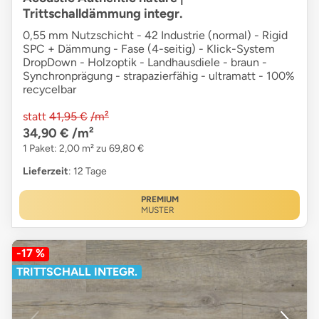
Trittschalldämmung integr.
0,55 mm Nutzschicht - 42 Industrie (normal) - Rigid
SPC + Dämmung - Fase (4-seitig) - Klick-System
DropDown - Holzoptik - Landhausdiele - braun -
Synchronprägung - strapazierfähig - ultramatt - 100%
recycelbar
statt
41,95 €
/m²
34,90 €
/m²
1 Paket: 2,00 m² zu 69,80 €
Lieferzeit
: 12 Tage
PREMIUM
MUSTER
-17 %
TRITTSCHALL INTEGR.