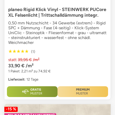
planeo Rigid Klick Vinyl - STEINWERK PUCore
XL Felsenlicht | Trittschalldämmung integr.
0,50 mm Nutzschicht - 34 Gewerbe (extrem) - Rigid
SPC + Dämmung - Fase (4-seitig) - Klick-System
UniClic - Steinoptik - Fliesenformat - grau - ultramatt
- steinstrukturiert - wasserfest - ohne schädl.
Weichmacher
★★★★★
★★★★★
(1)
statt
39,95 €
/m²
33,90 €
/m²
1 Paket: 2,21 m² zu 74,92 €
Lieferzeit
: 12 Tage
GRATIS
PREMIUM
MUSTER
MUSTER
-15 %