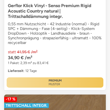
Gerflor Klick Vinyl - Senso Premium Rigid
Acoustic Country natural |
Trittschalldämmung integr.
0,55 mm Nutzschicht - 42 Industrie (normal) - Rigid
SPC + Dämmung - Fase (4-seitig) - Klick-System
DropDown - Holzoptik - Landhausdiele - braun -
Synchronprägung - strapazierfähig - ultramatt - 100%
recycelbar
statt
41,95 €
/m²
34,90 €
/m²
1 Paket: 2,39 m² zu 83,41 €
Lieferzeit
: 12 Tage
PREMIUM
MUSTER
-17 %
TRITTSCHALL INTEGR.