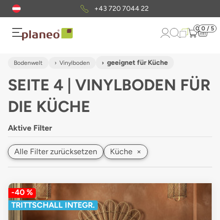
Kostenloser
Musterversand
0
0 / 5
geeignet für Küche
Bodenwelt
Vinylboden
SEITE 4 | VINYLBODEN FÜR
DIE KÜCHE
Aktive Filter
Alle Filter zurücksetzen
Küche
×
-40 %
TRITTSCHALL INTEGR.