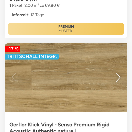
1 Paket: 2,00 m² zu 69,80 €
Lieferzeit
: 12 Tage
PREMIUM
MUSTER
-17 %
TRITTSCHALL INTEGR.
Gerflor Klick Vinyl - Senso Premium Rigid
Acoustic Authentic nature |