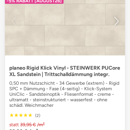
-5% RABATT [AUGUST26]
planeo Rigid Klick Vinyl - STEINWERK PUCore
XL Sandstein | Trittschalldämmung integr.
0,50 mm Nutzschicht - 34 Gewerbe (extrem) - Rigid
SPC + Dämmung - Fase (4-seitig) - Klick-System
UniClic - Sandsteinoptik - Fliesenformat - creme -
ultramatt - steinstrukturiert - wasserfest - ohne
schädl. Weichmacher
★★★★★
★★★★★
(2)
statt
39,95 €
/m²