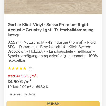
Gerflor Klick Vinyl - Senso Premium Rigid
Acoustic Country light | Trittschalldämmung
integr.
0,55 mm Nutzschicht - 42 Industrie (normal) - Rigid
SPC + Dämmung - Fase (4-seitig) - Klick-System
DropDown - Holzoptik - Landhausdiele - hellbraun -
Synchronprägung - strapazierfähig - ultramatt - 100%
recycelbar
★★★★★
★★★★★
(1)
statt
41,95 €
/m²
34,90 €
/m²
1 Paket: 2,00 m² zu 69,80 €
Lieferzeit
: 12 Tage
PREMIUM