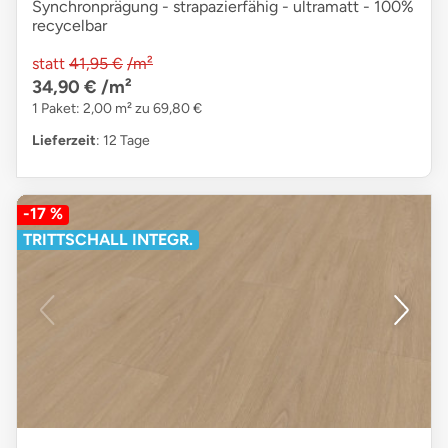
Synchronprägung - strapazierfähig - ultramatt - 100%
recycelbar
statt
41,95 €
/m²
34,90 €
/m²
1 Paket: 2,00 m² zu 69,80 €
Lieferzeit
: 12 Tage
-17 %
TRITTSCHALL INTEGR.