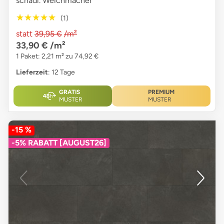
schädl. Weichmacher
★★★★★
★★★★★
(1)
statt
39,95 €
/m²
33,90 €
/m²
1 Paket: 2,21 m² zu 74,92 €
Lieferzeit
: 12 Tage
GRATIS
PREMIUM
MUSTER
MUSTER
-15 %
-5% RABATT [AUGUST26]