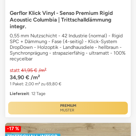
Gerflor Klick Vinyl - Senso Premium Rigid
Acoustic Columbia | Trittschalldämmung
integr.
0,55 mm Nutzschicht - 42 Industrie (normal) - Rigid
SPC + Dämmung - Fase (4-seitig) - Klick-System
DropDown - Holzoptik - Landhausdiele - hellbraun -
Synchronprägung - strapazierfähig - ultramatt - 100%
recycelbar
statt
41,95 €
/m²
34,90 €
/m²
1 Paket: 2,00 m² zu 69,80 €
Lieferzeit
: 12 Tage
PREMIUM
MUSTER
-17 %