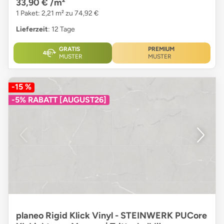
33,90 €
/m²
1 Paket: 2,21 m² zu 74,92 €
Lieferzeit
: 12 Tage
GRATIS
PREMIUM
MUSTER
MUSTER
-15 %
-5% RABATT [AUGUST26]
planeo Rigid Klick Vinyl - STEINWERK PUCore