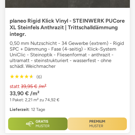
planeo Rigid Klick Vinyl - STEINWERK PUCore
XL Steinfels Anthrazit | Trittschalldämmung
integr.
0,50 mm Nutzschicht - 34 Gewerbe (extrem) - Rigid
SPC + Dämmung - Fase (4-seitig) - Klick-System
UniClic - Steinoptik - Fliesenformat - anthrazit -
ultramatt - steinstrukturiert - wasserfest - ohne
schädl. Weichmacher
★★★★★
★★★★★
(6)
statt
39,95 €
/m²
33,90 €
/m²
1 Paket: 2,21 m² zu 74,92 €
Lieferzeit
: 12 Tage
GRATIS
PREMIUM
MUSTER
MUSTER