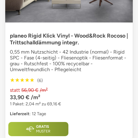
planeo Rigid Klick Vinyl - Wood&Rock Rocoso |
Trittschalldämmung integr.
0,55 mm Nutzschicht - 42 Industrie (normal) - Rigid
SPC - Fase (4-seitig) - Fliesenoptik - Fliesenformat -
grau - Rutschfest - 100% recycelbar -
Umweltfreundlich - Pflegeleicht
★★★★★
★★★★★
(6)
statt
56,90 €
/m²
33,90 €
/m²
1 Paket: 2,04 m² zu 69,16 €
Lieferzeit
: 12 Tage
GRATIS
MUSTER