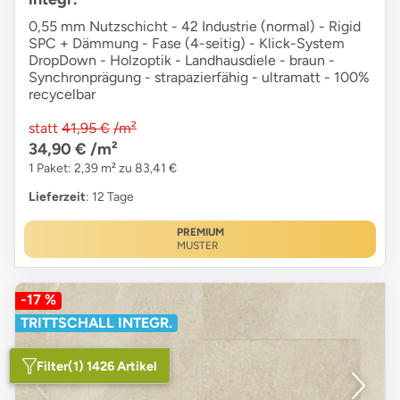
0,55 mm Nutzschicht - 42 Industrie (normal) - Rigid
SPC + Dämmung - Fase (4-seitig) - Klick-System
DropDown - Holzoptik - Landhausdiele - braun -
Synchronprägung - strapazierfähig - ultramatt - 100%
recycelbar
statt
41,95 €
/m²
34,90 €
/m²
1 Paket: 2,39 m² zu 83,41 €
Lieferzeit
: 12 Tage
PREMIUM
MUSTER
-17 %
TRITTSCHALL INTEGR.
Filter
(1) 1426 Artikel