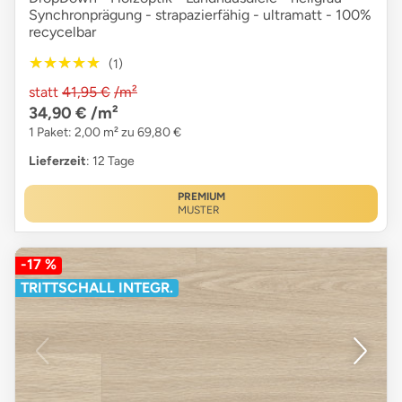
Synchronprägung - strapazierfähig - ultramatt - 100%
recycelbar
★★★★★
★★★★★
(1)
statt
41,95 €
/m²
34,90 €
/m²
1 Paket: 2,00 m² zu 69,80 €
Lieferzeit
: 12 Tage
PREMIUM
MUSTER
-17 %
TRITTSCHALL INTEGR.