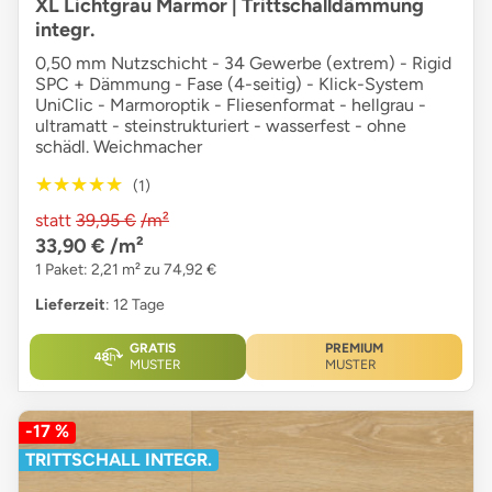
XL Lichtgrau Marmor | Trittschalldämmung
integr.
0,50 mm Nutzschicht - 34 Gewerbe (extrem) - Rigid
SPC + Dämmung - Fase (4-seitig) - Klick-System
UniClic - Marmoroptik - Fliesenformat - hellgrau -
ultramatt - steinstrukturiert - wasserfest - ohne
schädl. Weichmacher
★★★★★
★★★★★
(1)
statt
39,95 €
/m²
33,90 €
/m²
1 Paket: 2,21 m² zu 74,92 €
Lieferzeit
: 12 Tage
GRATIS
PREMIUM
MUSTER
MUSTER
-17 %
TRITTSCHALL INTEGR.