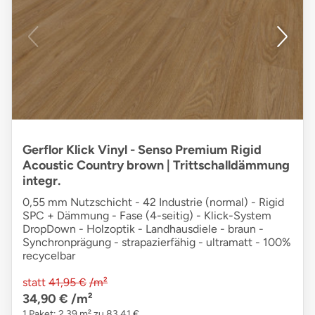
Gerflor Klick Vinyl - Senso Premium Rigid
Acoustic Country brown | Trittschalldämmung
integr.
0,55 mm Nutzschicht - 42 Industrie (normal) - Rigid
SPC + Dämmung - Fase (4-seitig) - Klick-System
DropDown - Holzoptik - Landhausdiele - braun -
Synchronprägung - strapazierfähig - ultramatt - 100%
recycelbar
statt
41,95 €
/m²
34,90 €
/m²
1 Paket: 2,39 m² zu 83,41 €