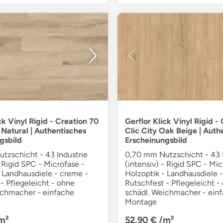
ck Vinyl Rigid - Creation 70
Gerflor Klick Vinyl Rigid -
 Natural | Authentisches
Clic City Oak Beige | Auth
gsbild
Erscheinungsbild
tzschicht - 43 Industrie
0,70 mm Nutzschicht - 43 I
- Rigid SPC - Microfase -
(intensiv) - Rigid SPC - Mic
- Landhausdiele - creme -
Holzoptik - Landhausdiele -
- Pflegeleicht - ohne
Rutschfest - Pflegeleicht -
ichmacher - einfache
schädl. Weichmacher - ein
Montage
m²
52,90 €
/m²