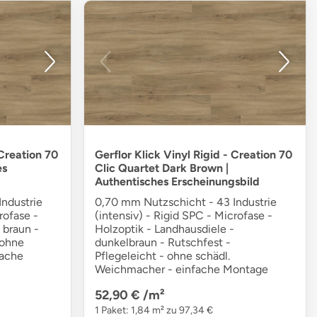
 Creation 70
Gerflor Klick Vinyl Rigid - Creation 70
es
Clic Quartet Dark Brown |
Authentisches Erscheinungsbild
ndustrie
0,70 mm Nutzschicht - 43 Industrie
rofase -
(intensiv) - Rigid SPC - Microfase -
 braun -
Holzoptik - Landhausdiele -
 ohne
dunkelbraun - Rutschfest -
fache
Pflegeleicht - ohne schädl.
Weichmacher - einfache Montage
52,90 €
/m²
1 Paket: 1,84 m² zu 97,34 €