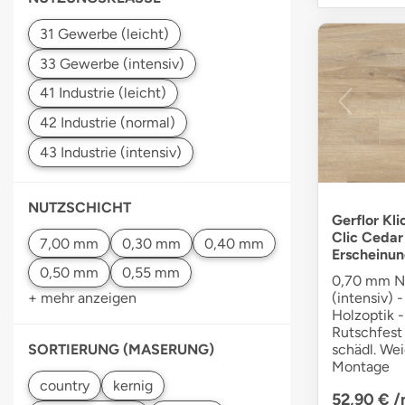
NUTZSCHICHT
Gerflor Kli
Clic Cedar
Erscheinun
0,70 mm Nu
(intensiv) 
+ mehr anzeigen
Holzoptik 
Rutschfest 
schädl. We
SORTIERUNG (MASERUNG)
Montage
52,90 €
/