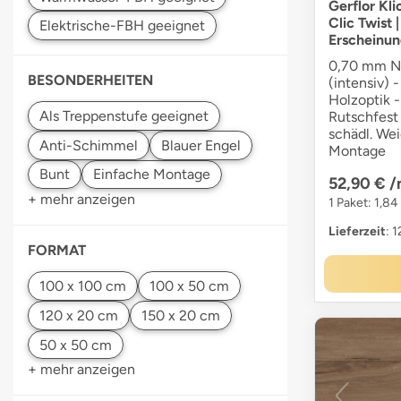
Gerflor Kli
Clic Twist 
Erscheinun
0,70 mm Nu
BESONDERHEITEN
(intensiv) 
Holzoptik -
Rutschfest 
schädl. We
Montage
52,90 €
/
+ mehr anzeigen
1 Paket: 1,84
Lieferzeit
: 
FORMAT
+ mehr anzeigen