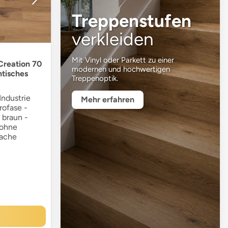
Treppenstufen
verkleiden
Mit Vinyl oder Parkett zu einer
 Creation 70
modernen und hochwertigen
ntisches
Treppenoptik.
ndustrie
Mehr erfahren
rofase -
 braun -
 ohne
fache