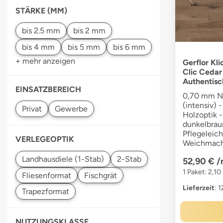
STÄRKE (MM)
+ mehr anzeigen
Gerflor Kli
Clic Cedar
Authentisc
EINSATZBEREICH
0,70 mm Nu
(intensiv) 
Holzoptik -
dunkelbrau
Pflegeleich
VERLEGEOPTIK
Weichmach
52,90 €
/
1 Paket: 2,10
Lieferzeit
: 
NUTZUNGSKLASSE