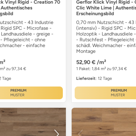
ck Vinyl Rigid - Creation 70
Gerflor Klick Vinyl Rigid -
| Authentisches
Clic White Lime | Authenti
gsbild
Erscheinungsbild
tzschicht - 43 Industrie
0,70 mm Nutzschicht - 43 I
- Rigid SPC - Microfase -
(intensiv) - Rigid SPC - Mic
 Landhausdiele - greige -
Holzoptik - Landhausdiele 
- Pflegeleicht - ohne
- Rutschfest - Pflegeleicht
ichmacher - einfache
schädl. Weichmacher - ein
Montage
m²
52,90 €
/m²
 m² zu 97,34 €
1 Paket: 1,84 m² zu 97,34 €
12 Tage
Lieferzeit
: 12 Tage
PREMIUM
PREMIUM
MUSTER
MUSTER