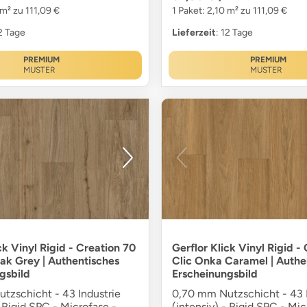
 m² zu 111,09 €
1 Paket: 2,10 m² zu 111,09 €
12 Tage
Lieferzeit
: 12 Tage
PREMIUM
PREMIUM
MUSTER
MUSTER
ck Vinyl Rigid - Creation 70
Gerflor Klick Vinyl Rigid -
Oak Grey | Authentisches
Clic Onka Caramel | Authe
gsbild
Erscheinungsbild
tzschicht - 43 Industrie
0,70 mm Nutzschicht - 43 I
- Rigid SPC - Microfase -
(intensiv) - Rigid SPC - Mic