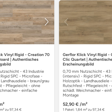
ck Vinyl Rigid - Creation 70
Gerflor Klick Vinyl Rigid -
Board | Authentisches
Clic Quartet | Authentisch
gsbild
Erscheinungsbild
tzschicht - 43 Industrie
0,70 mm Nutzschicht - 43 I
- Rigid SPC - Microfase -
(intensiv) - Rigid SPC - Mic
 Landhausdiele - braun/grau
Holzoptik - Landhausdiele -
t - Pflegeleicht - ohne
Rutschfest - Pflegeleicht -
ichmacher - einfache
schädl. Weichmacher - ein
Montage
m²
52,90 €
/m²
 m² zu 97,34 €
1 Paket: 1,84 m² zu 97,34 €