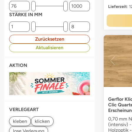
Lieferzeit
: 
STÄRKE IN MM
Zurücksetzen
Aktualisieren
AKTION
Gerflor Kli
Clic Quart
VERLEGEART
Erscheinun
0,70 mm Nu
(intensiv) 
Holzoptik -