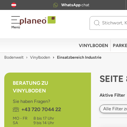
WhatsApp
chat
Use
Menü
up
and
down
VINYLBODEN
PARKE
arrows
to
Bodenwelt
Vinylboden
Einsatzbereich Industrie
select
available
result.
SEITE
Press
BERATUNG ZU
enter
VINYLBODEN
to
Aktive Filter
go
Sie haben Fragen?
to
Alle Filter
Telefon:
+43 720 7044 22
selected
search
MO - FR
8 bis 17 Uhr
result.
SA
9 bis 14 Uhr
Touch