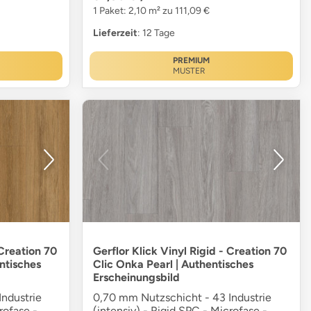
1 Paket: 2,10 m² zu 111,09 €
Lieferzeit
: 12 Tage
PREMIUM
MUSTER
 Creation 70
Gerflor Klick Vinyl Rigid - Creation 70
ntisches
Clic Onka Pearl | Authentisches
Erscheinungsbild
ndustrie
0,70 mm Nutzschicht - 43 Industrie
rofase -
(intensiv) - Rigid SPC - Microfase -