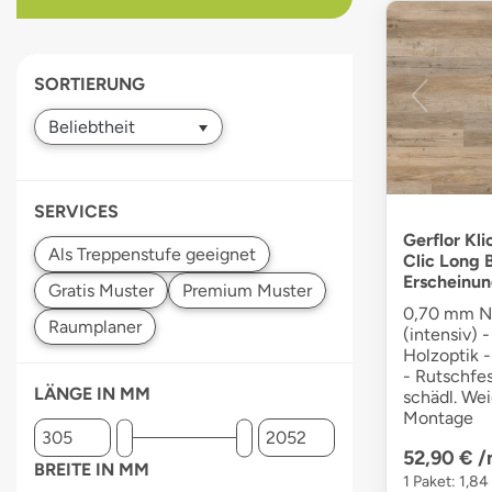
devices
users
can
SORTIERUNG
use
touch
and
swipe
gestures.
SERVICES
Gerflor Kli
Clic Long 
Erscheinun
0,70 mm Nu
(intensiv) 
Holzoptik -
- Rutschfes
LÄNGE IN MM
schädl. We
Montage
52,90 €
/
BREITE IN MM
1 Paket: 1,84