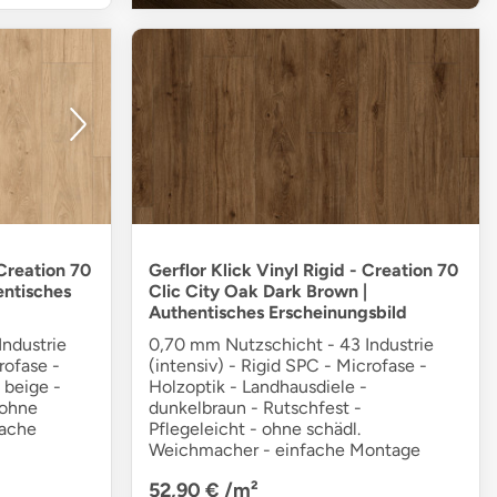
 Creation 70
Gerflor Klick Vinyl Rigid - Creation 70
entisches
Clic City Oak Dark Brown |
Authentisches Erscheinungsbild
ndustrie
0,70 mm Nutzschicht - 43 Industrie
rofase -
(intensiv) - Rigid SPC - Microfase -
 beige -
Holzoptik - Landhausdiele -
 ohne
dunkelbraun - Rutschfest -
fache
Pflegeleicht - ohne schädl.
Weichmacher - einfache Montage
52,90 €
/m²