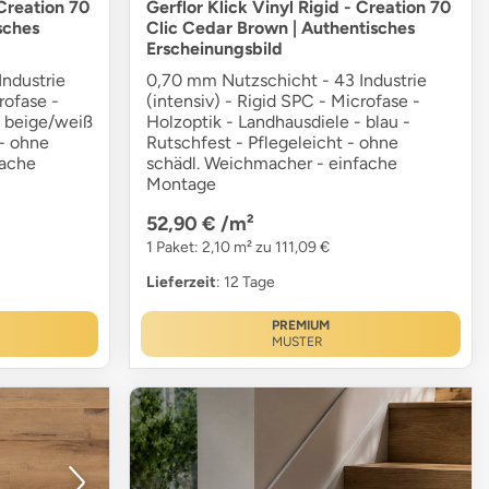
 Creation 70
Gerflor Klick Vinyl Rigid - Creation 70
sches
Clic Cedar Brown | Authentisches
Erscheinungsbild
ndustrie
0,70 mm Nutzschicht - 43 Industrie
rofase -
(intensiv) - Rigid SPC - Microfase -
- beige/weiß
Holzoptik - Landhausdiele - blau -
 - ohne
Rutschfest - Pflegeleicht - ohne
fache
schädl. Weichmacher - einfache
Montage
52,90 €
/m²
1 Paket: 2,10 m² zu 111,09 €
Lieferzeit
: 12 Tage
PREMIUM
MUSTER