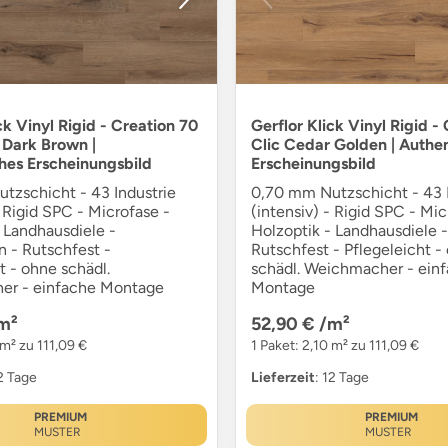
ck Vinyl Rigid - Creation 70
Gerflor Klick Vinyl Rigid -
 Dark Brown |
Clic Cedar Golden | Authe
hes Erscheinungsbild
Erscheinungsbild
tzschicht - 43 Industrie
0,70 mm Nutzschicht - 43 I
- Rigid SPC - Microfase -
(intensiv) - Rigid SPC - Mic
 Landhausdiele -
Holzoptik - Landhausdiele -
n - Rutschfest -
Rutschfest - Pflegeleicht -
t - ohne schädl.
schädl. Weichmacher - ein
er - einfache Montage
Montage
m²
52,90 €
/m²
 m² zu 111,09 €
1 Paket: 2,10 m² zu 111,09 €
12 Tage
Lieferzeit
: 12 Tage
PREMIUM
PREMIUM
MUSTER
MUSTER