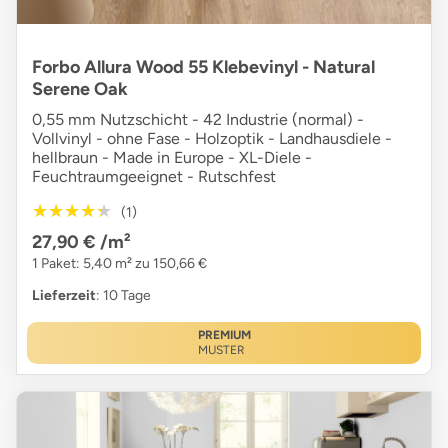
Forbo Allura Wood 55 Klebevinyl - Natural
Serene Oak
0,55 mm Nutzschicht - 42 Industrie (normal) -
Vollvinyl - ohne Fase - Holzoptik - Landhausdiele -
hellbraun - Made in Europe - XL-Diele -
Feuchtraumgeeignet - Rutschfest
★★★★★
★★★★★
(1)
27,90 €
/m²
1 Paket: 5,40 m² zu 150,66 €
Lieferzeit
: 10 Tage
PREMIUM
MUSTER