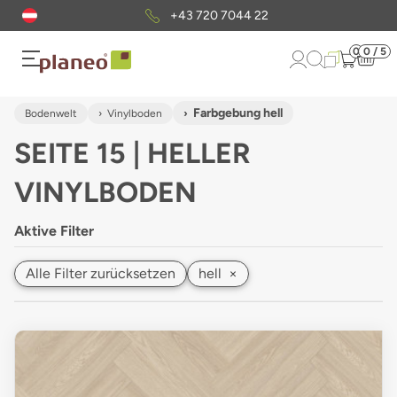
Kostenloser
Musterversand
0
0 / 5
Farbgebung hell
Bodenwelt
Vinylboden
SEITE 15 | HELLER
VINYLBODEN
Aktive Filter
Alle Filter zurücksetzen
hell
×