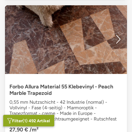
Forbo Allura Material 55 Klebevinyl - Peach
Marble Trapezoid
0,55 mm Nutzschicht - 42 Industrie (normal) -
Vollvinyl - Fase (4-seitig) - Marmoroptik -
Trapezformat - creme - Made in Europe -
strapazierfähig - Feuchtraumgeeignet - Rutschfest
Filter
(1) 492 Artikel
27,90 €
/m²