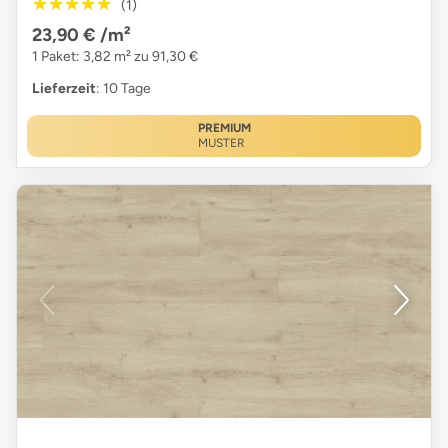
★★★★★
★★★★★
(1)
23,90 €
/m²
1 Paket: 3,82 m² zu 91,30 €
Lieferzeit
: 10 Tage
PREMIUM
MUSTER