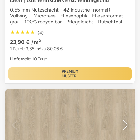
clear | Authentisches Erscheinungsbild
0,55 mm Nutzschicht - 42 Industrie (normal) -
Vollvinyl - Microfase - Fliesenoptik - Fliesenformat -
grau - 100% recycelbar - Pflegeleicht - Rutschfest
★★★★★
★★★★★
(4)
23,90 €
/m²
1 Paket: 3,35 m² zu 80,06 €
Lieferzeit
: 10 Tage
PREMIUM
MUSTER