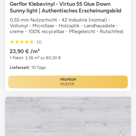
Gerflor Klebevinyl - Virtuo 55 Glue Down
Sunny light | Authentisches Erscheinungsbild
0,55 mm Nutzschicht - 42 Industrie (normal) -
Vollvinyl - Microfase - Holzoptik - Landhausdiele -
creme - 100% recycelbar - Pflegeleicht - Rutschfest
★★★★★
★★★★★
(1)
23,90 €
/m²
1 Paket: 3,36 m² zu 80,30 €
Lieferzeit
: 10 Tage
PREMIUM
MUSTER