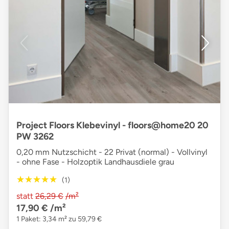
Project Floors Klebevinyl - floors@home20 20
PW 3262
0,20 mm Nutzschicht - 22 Privat (normal) - Vollvinyl
- ohne Fase - Holzoptik Landhausdiele grau
★★★★★
★★★★★
(1)
statt
26,29 €
/m²
17,90 €
/m²
1 Paket: 3,34 m² zu 59,79 €