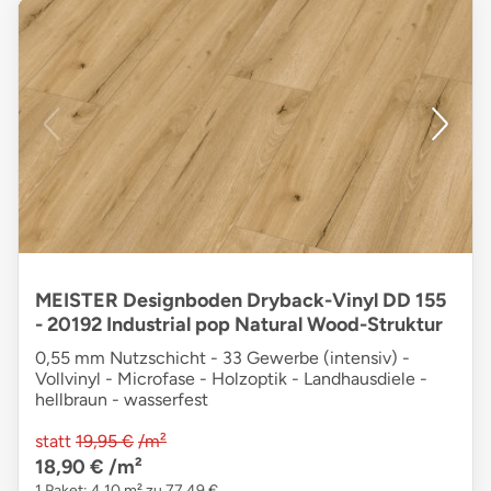
MEISTER Designboden Dryback-Vinyl DD 155
- 20192 Industrial pop Natural Wood-Struktur
0,55 mm Nutzschicht - 33 Gewerbe (intensiv) -
Vollvinyl - Microfase - Holzoptik - Landhausdiele -
hellbraun - wasserfest
statt
19,95 €
/m²
18,90 €
/m²
1 Paket: 4,10 m² zu 77,49 €