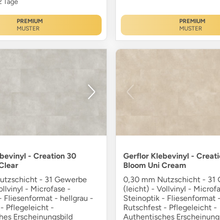
12 Tage
PREMIUM
PREMIUM
MUSTER
MUSTER
ebevinyl - Creation 30
Gerflor Klebevinyl - Creat
Clear
Bloom Uni Cream
tzschicht - 31 Gewerbe
0,30 mm Nutzschicht - 31
ollvinyl - Microfase -
(leicht) - Vollvinyl - Microf
- Fliesenformat - hellgrau -
Steinoptik - Fliesenformat 
- Pflegeleicht -
Rutschfest - Pflegeleicht -
hes Erscheinungsbild
Authentisches Erscheinung