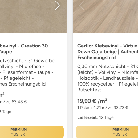
ebevinyl - Creation 30
Gerflor Klebevinyl - Virtu
Taupe
Down Qaja beige | Authent
Erscheinungsbild
tzschicht - 31 Gewerbe
ollvinyl - Microfase -
0,30 mm Nutzschicht - 31
- Fliesenformat - taupe -
(leicht) - Vollvinyl - Microf
- Pflegeleicht -
Holzoptik - Landhausdiele -
hes Erscheinungsbild
100% recycelbar - Pflegelei
Rutschfest
m²
19,90 €
/m²
 m² zu 63,48 €
1 Paket: 4,71 m² zu 93,73 €
12 Tage
Lieferzeit
: 12 Tage
PREMIUM
PREMIUM
MUSTER
MUSTER