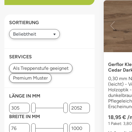
devices
users
can
SORTIERUNG
use
touch
and
swipe
gestures.
SERVICES
Gerflor Kl
Cedar Dar
0,30 mm Nu
(leicht) - V
Holzoptik -
dunkelbrau
LÄNGE IN MM
Pflegeleich
Erscheinun
BREITE IN MM
18,95 €
/
1 Paket: 3,80