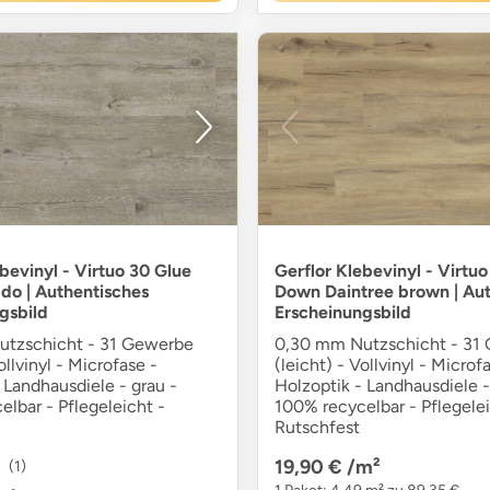
bevinyl - Virtuo 30 Glue
Gerflor Klebevinyl - Virtu
o | Authentisches
Down Daintree brown | Aut
gsbild
Erscheinungsbild
tzschicht - 31 Gewerbe
0,30 mm Nutzschicht - 31
ollvinyl - Microfase -
(leicht) - Vollvinyl - Microf
 Landhausdiele - grau -
Holzoptik - Landhausdiele -
lbar - Pflegeleicht -
100% recycelbar - Pflegelei
Rutschfest
19,90 €
/m²
(1)