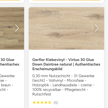
o 30 Glue
Gerflor Klebevinyl - Virtuo 30 Glue
hentisches
Down Daintree natural | Authentisches
Erscheinungsbild
 Gewerbe
0,30 mm Nutzschicht - 31 Gewerbe
ase -
(leicht) - Vollvinyl - Microfase -
 braun -
Holzoptik - Landhausdiele - creme -
cht -
100% recycelbar - Pflegeleicht -
Rutschfest
★★★★★
★★★★★
(1)