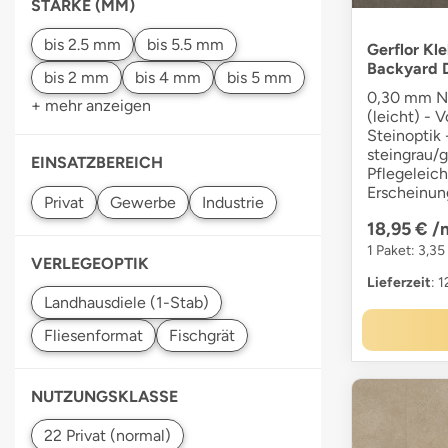
STÄRKE (MM)
Gerflor Kl
Backyard 
0,30 mm Nu
+ mehr anzeigen
(leicht) - V
Steinoptik 
steingrau/g
EINSATZBEREICH
Pflegeleich
Erscheinun
18,95 €
/
1 Paket: 3,35
VERLEGEOPTIK
Lieferzeit
: 
NUTZUNGSKLASSE