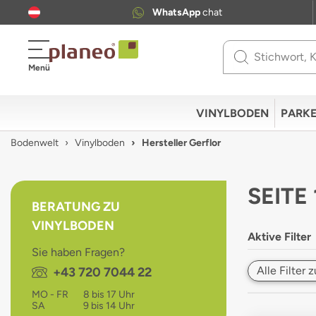
WhatsApp
chat
Use
Menü
up
and
down
VINYLBODEN
PARKE
arrows
to
Bodenwelt
Vinylboden
Hersteller Gerflor
select
available
result.
SEITE
Press
BERATUNG ZU
enter
VINYLBODEN
to
Aktive Filter
go
Sie haben Fragen?
to
Alle Filter
Telefon:
+43 720 7044 22
selected
search
MO - FR
8 bis 17 Uhr
result.
SA
9 bis 14 Uhr
Touch