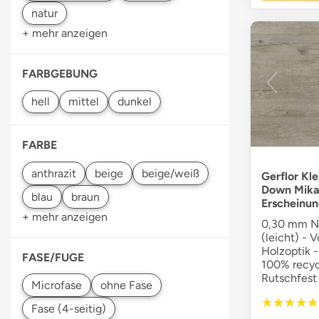
+ mehr anzeigen
FARBGEBUNG
FARBE
Gerflor Kle
Down Mikad
Erscheinun
+ mehr anzeigen
0,30 mm Nu
(leicht) - V
Holzoptik -
FASE/FUGE
100% recyce
Rutschfest
★★★★★
★★★★★