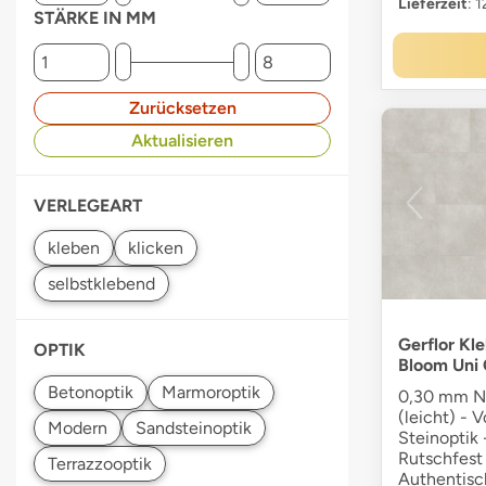
Lieferzeit
: 
STÄRKE IN MM
Zurücksetzen
Aktualisieren
VERLEGEART
Gerflor Kl
OPTIK
Bloom Uni 
0,30 mm Nu
(leicht) - V
Steinoptik 
Rutschfest 
Authentisc