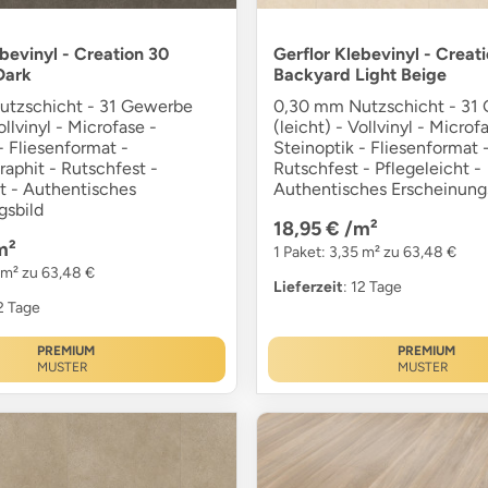
ebevinyl - Creation 30
Gerflor Klebevinyl - Creat
Dark
Backyard Light Beige
tzschicht - 31 Gewerbe
0,30 mm Nutzschicht - 31
ollvinyl - Microfase -
(leicht) - Vollvinyl - Microf
- Fliesenformat -
Steinoptik - Fliesenformat 
raphit - Rutschfest -
Rutschfest - Pflegeleicht -
t - Authentisches
Authentisches Erscheinung
gsbild
18,95 €
/m²
m²
1 Paket: 3,35 m² zu 63,48 €
 m² zu 63,48 €
Lieferzeit
: 12 Tage
12 Tage
PREMIUM
PREMIUM
MUSTER
MUSTER