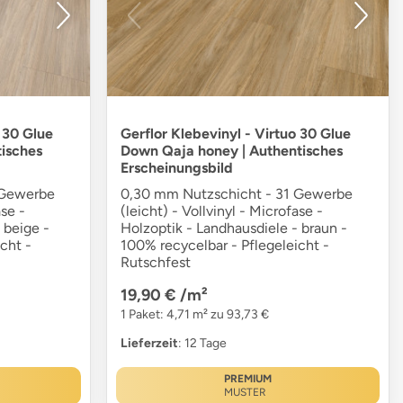
o 30 Glue
Gerflor Klebevinyl - Virtuo 30 Glue
isches
Down Qaja honey | Authentisches
Erscheinungsbild
 Gewerbe
0,30 mm Nutzschicht - 31 Gewerbe
ase -
(leicht) - Vollvinyl - Microfase -
 beige -
Holzoptik - Landhausdiele - braun -
cht -
100% recycelbar - Pflegeleicht -
Rutschfest
19,90 €
/m²
1 Paket: 4,71 m² zu 93,73 €
Lieferzeit
: 12 Tage
PREMIUM
MUSTER