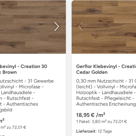
ebevinyl - Creation 30
Gerflor Klebevinyl - Creat
k Brown
Cedar Golden
tzschicht - 31 Gewerbe
0,30 mm Nutzschicht - 31
ollvinyl - Microfase -
(leicht) - Vollvinyl - Microf
 Landhausdiele -
Holzoptik - Landhausdiele -
n - Rutschfest -
Rutschfest - Pflegeleicht -
t - Authentisches
Authentisches Erscheinung
gsbild
18,95 €
/m²
m²
1 Paket: 3,80 m² zu 72,01 €
 m² zu 72,01 €
Lieferzeit
: 12 Tage