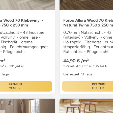
ra Wood 70 Klebevinyl -
Forbo Allura Wood 70 Kleb
e 750 x 250 mm
Natural Twine 750 x 250 
tzschicht - 43 Industrie
0,70 mm Nutzschicht - 43 I
 Vollvinyl - ohne Fase -
(intensiv) - Vollvinyl - ohne
 Fischgrät - creme -
Holzoptik - Fischgrät - dun
fähig - Feuchtraumgeeignet -
strapazierfähig - Feuchtra
- Pflegeleicht
Rutschfest - Pflegeleicht
m²
44,90 €
/m²
 m² zu 185,44 €
1 Paket: 4,13 m² zu 185,44 €
11 Tage
Lieferzeit
: 11 Tage
PREMIUM
PREMIUM
MUSTER
MUSTER