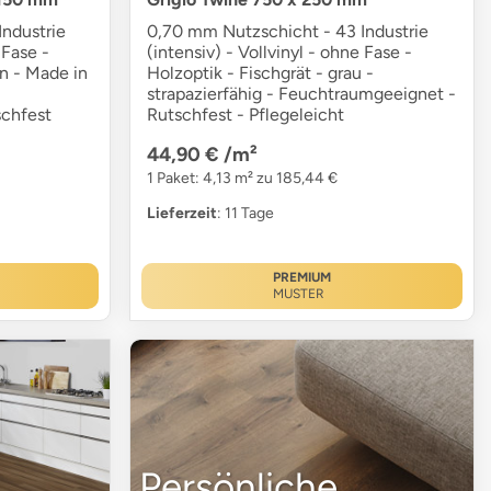
ndustrie
0,70 mm Nutzschicht - 43 Industrie
 Fase -
(intensiv) - Vollvinyl - ohne Fase -
un - Made in
Holzoptik - Fischgrät - grau -
strapazierfähig - Feuchtraumgeeignet -
chfest
Rutschfest - Pflegeleicht
44,90 €
/m²
1 Paket: 4,13 m² zu 185,44 €
Lieferzeit
: 11 Tage
PREMIUM
MUSTER
Persönliche