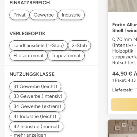
EINSATZBEREICH
Forbo Allu
Shell Twin
VERLEGEOPTIK
0,70 mm Nu
(intensiv) -
Holzoptik -
strapazier
Rutschfest 
44,90 €
/
NUTZUNGSKLASSE
1 Paket: 4,13
Lieferzeit
: 
+ mehr anzeigen