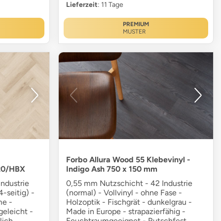
Lieferzeit
: 11 Tage
PREMIUM
MUSTER
Forbo Allura Wood 55 Klebevinyl -
20/HBX
Indigo Ash 750 x 150 mm
ndustrie
0,55 mm Nutzschicht - 42 Industrie
4-seitig) -
(normal) - Vollvinyl - ohne Fase -
me -
Holzoptik - Fischgrät - dunkelgrau -
eleicht -
Made in Europe - strapazierfähig -
lich
Feuchtraumgeeignet - Rutschfest