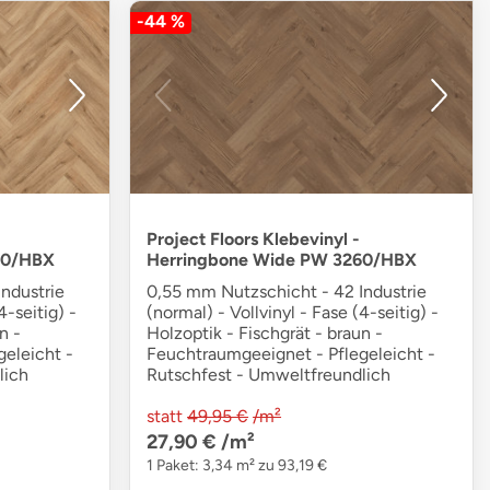
-44 %
Project Floors Klebevinyl -
20/HBX
Herringbone Wide PW 3260/HBX
ndustrie
0,55 mm Nutzschicht - 42 Industrie
4-seitig) -
(normal) - Vollvinyl - Fase (4-seitig) -
n -
Holzoptik - Fischgrät - braun -
eleicht -
Feuchtraumgeeignet - Pflegeleicht -
lich
Rutschfest - Umweltfreundlich
statt
49,95 €
/m²
27,90 €
/m²
1 Paket: 3,34 m² zu 93,19 €