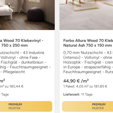
ra Wood 70 Klebevinyl -
Forbo Allura Wood 70 Kleb
e 750 x 250 mm
Natural Ash 750 x 150 mm
tzschicht - 43 Industrie
0,70 mm Nutzschicht - 43 I
 Vollvinyl - ohne Fase -
(intensiv) - Vollvinyl - ohne
 Fischgrät - dunkelbraun -
Holzoptik - Fischgrät - cr
fähig - Feuchtraumgeeignet -
in Europe - strapazierfähig 
- Pflegeleicht
Feuchtraumgeeignet - Ruts
m²
44,90 €
/m²
 m² zu 185,44 €
1 Paket: 4,05 m² zu 181,85 €
11 Tage
Lieferzeit
: 11 Tage
PREMIUM
PREMIUM
MUSTER
MUSTER