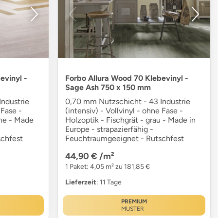
evinyl -
Forbo Allura Wood 70 Klebevinyl -
Sage Ash 750 x 150 mm
ndustrie
0,70 mm Nutzschicht - 43 Industrie
 Fase -
(intensiv) - Vollvinyl - ohne Fase -
eme - Made
Holzoptik - Fischgrät - grau - Made in
-
Europe - strapazierfähig -
chfest
Feuchtraumgeeignet - Rutschfest
44,90 €
/m²
1 Paket: 4,05 m² zu 181,85 €
Lieferzeit
: 11 Tage
PREMIUM
MUSTER