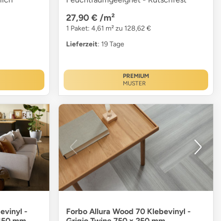
27,90 €
/m²
1 Paket: 4,61 m² zu 128,62 €
Lieferzeit
: 19 Tage
PREMIUM
MUSTER
evinyl -
Forbo Allura Wood 70 Klebevinyl -
 150 mm
Grigio Twine 750 x 250 mm