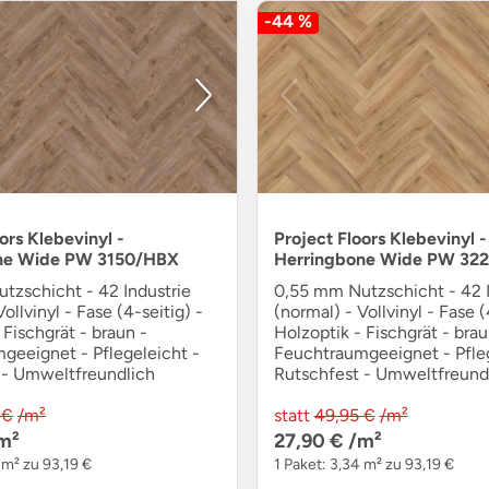
-44 %
ors Klebevinyl -
Project Floors Klebevinyl -
ne Wide PW 3150/HBX
Herringbone Wide PW 32
tzschicht - 42 Industrie
0,55 mm Nutzschicht - 42 I
ollvinyl - Fase (4-seitig) -
(normal) - Vollvinyl - Fase (
 Fischgrät - braun -
Holzoptik - Fischgrät - brau
geeignet - Pflegeleicht -
Feuchtraumgeeignet - Pfleg
 - Umweltfreundlich
Rutschfest - Umweltfreund
 €
/m²
statt
49,95 €
/m²
m²
27,90 €
/m²
 m² zu 93,19 €
1 Paket: 3,34 m² zu 93,19 €