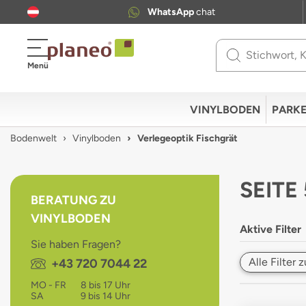
WhatsApp
chat
Use
Menü
up
and
down
VINYLBODEN
PARKE
arrows
to
Bodenwelt
Vinylboden
Verlegeoptik Fischgrät
select
available
result.
SEITE
Press
BERATUNG ZU
enter
VINYLBODEN
to
Aktive Filter
go
Sie haben Fragen?
to
Alle Filter
Telefon:
+43 720 7044 22
selected
search
MO - FR
8 bis 17 Uhr
result.
SA
9 bis 14 Uhr
Touch