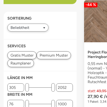
-44 %
devices
users
can
SORTIERUNG
use
touch
and
swipe
gestures.
SERVICES
Project Flo
Herringbo
0,55 mm Nu
(normal) - V
Holzoptik -
Feuchtraum
LÄNGE IN MM
Rutschfest
statt
49,95
BREITE IN MM
27,90 €
/
1 Paket: 3,34