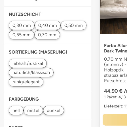
NUTZSCHICHT
Forbo Allu
Dark Twin
SORTIERUNG (MASERUNG)
0,70 mm Nu
(intensiv) -
Holzoptik -
strapazier
Rutschfest 
44,90 €
/
1 Paket: 4,13
FARBGEBUNG
Lieferzeit
: 