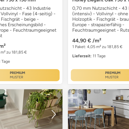
tzschicht - 43 Industrie
0,70 mm Nutzschicht - 43 I
 Vollvinyl - Fase (4-seitig) -
(intensiv) - Vollvinyl - ohne
 Fischgrät - beige -
Holzoptik - Fischgrät - bra
hes Erscheinungsbild -
Europe - strapazierfähig -
rope - Feuchtraumgeeignet
Feuchtraumgeeignet - Ruts
st
44,90 €
/m²
m²
1 Paket: 4,05 m² zu 181,85 €
 m² zu 181,85 €
Lieferzeit
: 11 Tage
11 Tage
PREMIUM
PREMIUM
MUSTER
MUSTER