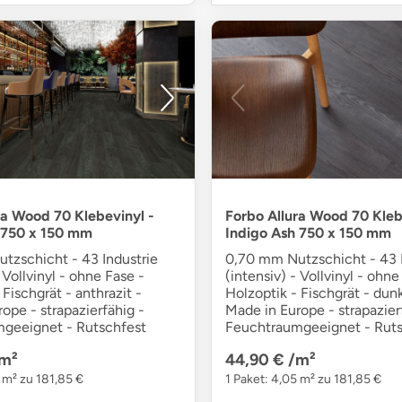
ra Wood 70 Klebevinyl -
Forbo Allura Wood 70 Kleb
 750 x 150 mm
Indigo Ash 750 x 150 mm
tzschicht - 43 Industrie
0,70 mm Nutzschicht - 43 I
 Vollvinyl - ohne Fase -
(intensiv) - Vollvinyl - ohne
 Fischgrät - anthrazit -
Holzoptik - Fischgrät - dun
ope - strapazierfähig -
Made in Europe - strapazier
geeignet - Rutschfest
Feuchtraumgeeignet - Ruts
m²
44,90 €
/m²
 m² zu 181,85 €
1 Paket: 4,05 m² zu 181,85 €