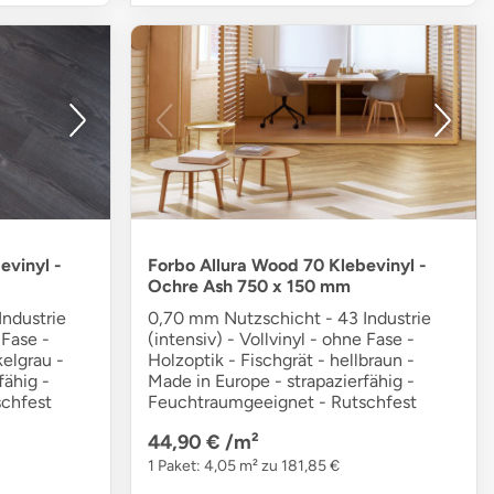
evinyl -
Forbo Allura Wood 70 Klebevinyl -
Ochre Ash 750 x 150 mm
ndustrie
0,70 mm Nutzschicht - 43 Industrie
 Fase -
(intensiv) - Vollvinyl - ohne Fase -
kelgrau -
Holzoptik - Fischgrät - hellbraun -
fähig -
Made in Europe - strapazierfähig -
chfest
Feuchtraumgeeignet - Rutschfest
44,90 €
/m²
1 Paket: 4,05 m² zu 181,85 €