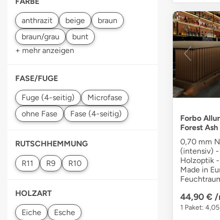
FARBE
+ mehr anzeigen
FASE/FUGE
Forbo Allu
Forest Ash
0,70 mm Nu
RUTSCHHEMMUNG
(intensiv) -
Holzoptik -
Made in Eur
Feuchtraum
HOLZART
44,90 €
/
1 Paket: 4,05