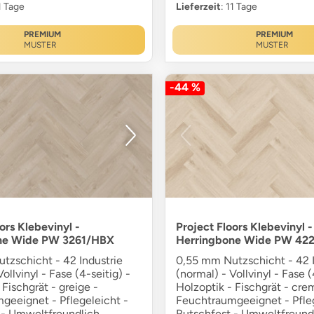
11 Tage
Lieferzeit
: 11 Tage
PREMIUM
PREMIUM
MUSTER
MUSTER
-44 %
ors Klebevinyl -
Project Floors Klebevinyl -
ne Wide PW 3261/HBX
Herringbone Wide PW 42
tzschicht - 42 Industrie
0,55 mm Nutzschicht - 42 I
ollvinyl - Fase (4-seitig) -
(normal) - Vollvinyl - Fase (
 Fischgrät - greige -
Holzoptik - Fischgrät - cre
geeignet - Pflegeleicht -
Feuchtraumgeeignet - Pfleg
 - Umweltfreundlich
Rutschfest - Umweltfreund