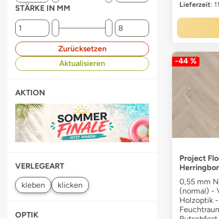
Lieferzeit
: 
STÄRKE IN MM
Zurücksetzen
-44 %
Aktualisieren
AKTION
Project Flo
VERLEGEART
Herringbo
0,55 mm Nu
(normal) - V
Holzoptik -
Feuchtraum
OPTIK
Rutschfest