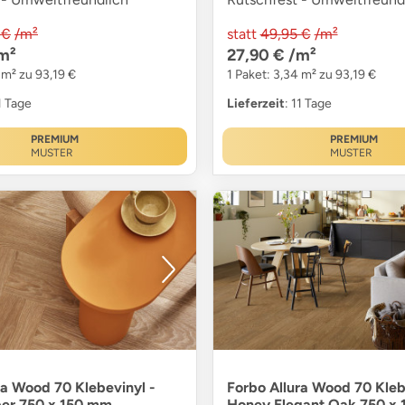
 €
/m²
statt
49,95 €
/m²
m²
27,90 €
/m²
 m² zu 93,19 €
1 Paket: 3,34 m² zu 93,19 €
11 Tage
Lieferzeit
: 11 Tage
PREMIUM
PREMIUM
MUSTER
MUSTER
ra Wood 70 Klebevinyl -
Forbo Allura Wood 70 Kleb
ber 750 x 150 mm
Honey Elegant Oak 750 x