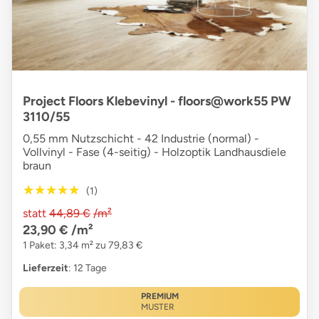
Project Floors Klebevinyl - floors@work55 PW
3110/55
0,55 mm Nutzschicht - 42 Industrie (normal) -
Vollvinyl - Fase (4-seitig) - Holzoptik Landhausdiele
braun
★★★★★
★★★★★
(1)
statt
44,89 €
/m²
23,90 €
/m²
1 Paket: 3,34 m² zu 79,83 €
Lieferzeit
: 12 Tage
PREMIUM
MUSTER