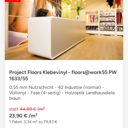
Project Floors Klebevinyl - floors@work55 PW
1633/55
0,55 mm Nutzschicht - 42 Industrie (normal) -
Vollvinyl - Fase (4-seitig) - Holzoptik Landhausdiele
braun
statt
44,89 €
/m²
23,90 €
/m²
1 Paket: 3,34 m² zu 79,83 €