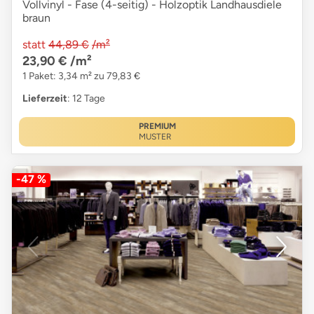
Vollvinyl - Fase (4-seitig) - Holzoptik Landhausdiele
braun
statt
44,89 €
/m²
23,90 €
/m²
1 Paket: 3,34 m² zu 79,83 €
Lieferzeit
: 12 Tage
PREMIUM
MUSTER
-47 %