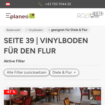
Kostenloser
Musterversand
0
0 / 5
geeignet für Diele & Flur
Bodenwelt
Vinylboden
SEITE 39 | VINYLBODEN
FÜR DEN FLUR
Aktive Filter
Alle Filter zurücksetzen
Diele & Flur
×
-47 %