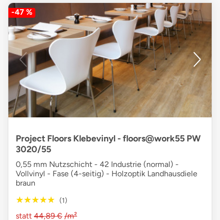
-47 %
Project Floors Klebevinyl - floors@work55 PW
3020/55
0,55 mm Nutzschicht - 42 Industrie (normal) -
Vollvinyl - Fase (4-seitig) - Holzoptik Landhausdiele
braun
★★★★★
★★★★★
(1)
statt
44,89 €
/m²