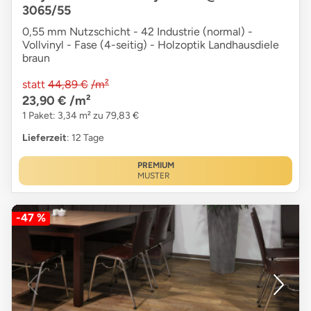
3065/55
0,55 mm Nutzschicht - 42 Industrie (normal) -
Vollvinyl - Fase (4-seitig) - Holzoptik Landhausdiele
braun
statt
44,89 €
/m²
23,90 €
/m²
1 Paket: 3,34 m² zu 79,83 €
Lieferzeit
: 12 Tage
PREMIUM
MUSTER
-47 %