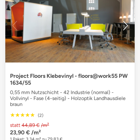
Project Floors Klebevinyl - floors@work55 PW
1634/55
0,55 mm Nutzschicht - 42 Industrie (normal) -
Vollvinyl - Fase (4-seitig) - Holzoptik Landhausdiele
braun
★★★★★
★★★★★
(2)
statt
44,89 €
/m²
23,90 €
/m²
1 Paket: 3,34 m² zu 79,83 €