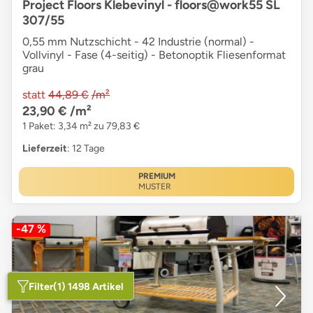
Project Floors Klebevinyl - floors@work55 SL
307/55
0,55 mm Nutzschicht - 42 Industrie (normal) -
Vollvinyl - Fase (4-seitig) - Betonoptik Fliesenformat
grau
statt
44,89 €
/m²
23,90 €
/m²
1 Paket: 3,34 m² zu 79,83 €
Lieferzeit
: 12 Tage
PREMIUM
MUSTER
-47 %
Filter
(1) 1498 Artikel