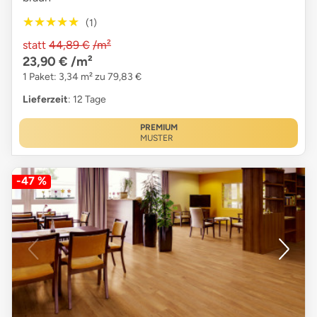
★★★★★
★★★★★
(1)
statt
44,89 €
/m²
23,90 €
/m²
1 Paket: 3,34 m² zu 79,83 €
Lieferzeit
: 12 Tage
PREMIUM
MUSTER
-47 %