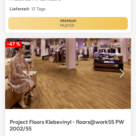
Lieferzeit
: 12 Tage
PREMIUM
MUSTER
-47 %
Project Floors Klebevinyl - floors@work55 PW
2002/55