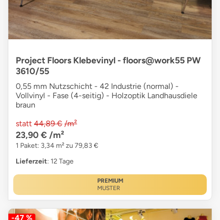
Project Floors Klebevinyl - floors@work55 PW
3610/55
0,55 mm Nutzschicht - 42 Industrie (normal) -
Vollvinyl - Fase (4-seitig) - Holzoptik Landhausdiele
braun
statt
44,89 €
/m²
23,90 €
/m²
1 Paket: 3,34 m² zu 79,83 €
Lieferzeit
: 12 Tage
PREMIUM
MUSTER
-47 %