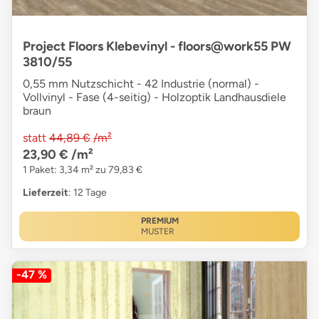
Project Floors Klebevinyl - floors@work55 PW
3810/55
0,55 mm Nutzschicht - 42 Industrie (normal) -
Vollvinyl - Fase (4-seitig) - Holzoptik Landhausdiele
braun
statt
44,89 €
/m²
23,90 €
/m²
1 Paket: 3,34 m² zu 79,83 €
Lieferzeit
: 12 Tage
PREMIUM
MUSTER
-47 %