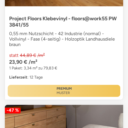
Project Floors Klebevinyl - floors@work55 PW
3841/55
0,55 mm Nutzschicht - 42 Industrie (normal) -
Vollvinyl - Fase (4-seitig) - Holzoptik Landhausdiele
braun
statt
44,89 €
/m²
23,90 €
/m²
1 Paket: 3,34 m² zu 79,83 €
Lieferzeit
: 12 Tage
PREMIUM
MUSTER
-47 %