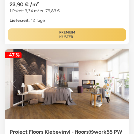
23,90 €
/m²
1 Paket: 3,34 m² zu 79,83 €
Lieferzeit
: 12 Tage
PREMIUM
MUSTER
-47 %
Project Floors Klebevinyl - floors@work55 PW