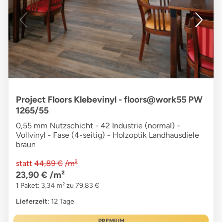
Project Floors Klebevinyl - floors@work55 PW
1265/55
0,55 mm Nutzschicht - 42 Industrie (normal) -
Vollvinyl - Fase (4-seitig) - Holzoptik Landhausdiele
braun
statt
44,89 €
/m²
23,90 €
/m²
1 Paket: 3,34 m² zu 79,83 €
Lieferzeit
: 12 Tage
PREMIUM