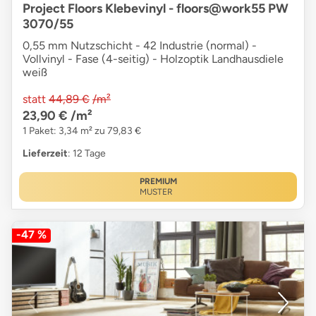
Project Floors Klebevinyl - floors@work55 PW
3070/55
0,55 mm Nutzschicht - 42 Industrie (normal) -
Vollvinyl - Fase (4-seitig) - Holzoptik Landhausdiele
weiß
statt
44,89 €
/m²
23,90 €
/m²
1 Paket: 3,34 m² zu 79,83 €
Lieferzeit
: 12 Tage
PREMIUM
MUSTER
-47 %