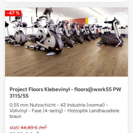
-47 %
Project Floors Klebevinyl - floors@work55 PW
3115/55
0,55 mm Nutzschicht - 42 Industrie (normal) -
Vollvinyl - Fase (4-seitig) - Holzoptik Landhausdiele
braun
statt
44,89 €
/m²