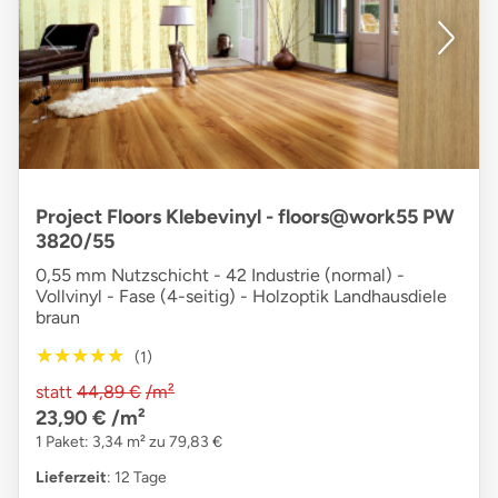
Project Floors Klebevinyl - floors@work55 PW
3820/55
0,55 mm Nutzschicht - 42 Industrie (normal) -
Vollvinyl - Fase (4-seitig) - Holzoptik Landhausdiele
braun
★★★★★
★★★★★
(1)
statt
44,89 €
/m²
23,90 €
/m²
1 Paket: 3,34 m² zu 79,83 €
Lieferzeit
: 12 Tage