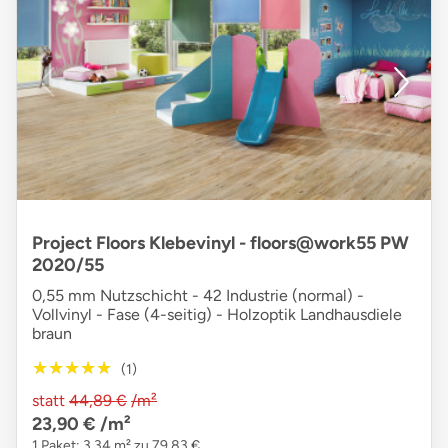
Project Floors Klebevinyl - floors@work55 PW
2020/55
0,55 mm Nutzschicht - 42 Industrie (normal) -
Vollvinyl - Fase (4-seitig) - Holzoptik Landhausdiele
braun
★★★★★
★★★★★
(1)
statt
44,89 €
/m²
23,90 €
/m²
1 Paket: 3,34 m² zu 79,83 €