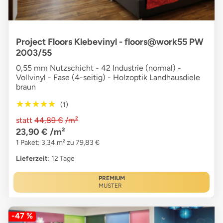
Project Floors Klebevinyl - floors@work55 PW
2003/55
0,55 mm Nutzschicht - 42 Industrie (normal) -
Vollvinyl - Fase (4-seitig) - Holzoptik Landhausdiele
braun
★★★★★
★★★★★
(1)
statt
44,89 €
/m²
23,90 €
/m²
1 Paket: 3,34 m² zu 79,83 €
Lieferzeit
: 12 Tage
PREMIUM
MUSTER
-47 %