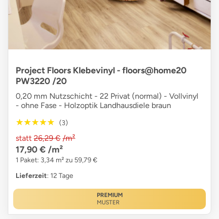
Project Floors Klebevinyl - floors@home20
PW3220 /20
0,20 mm Nutzschicht - 22 Privat (normal) - Vollvinyl
- ohne Fase - Holzoptik Landhausdiele braun
★★★★★
★★★★★
(3)
statt
26,29 €
/m²
17,90 €
/m²
1 Paket: 3,34 m² zu 59,79 €
Lieferzeit
: 12 Tage
PREMIUM
MUSTER