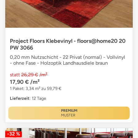
Project Floors Klebevinyl - floors@home20 20
PW 3066
0,20 mm Nutzschicht - 22 Privat (normal) - Vollvinyl
- ohne Fase - Holzoptik Landhausdiele braun
statt
26,29 €
/m²
17,90 €
/m²
1 Paket: 3,34 m² zu 59,79 €
Lieferzeit
: 12 Tage
PREMIUM
MUSTER
-32 %