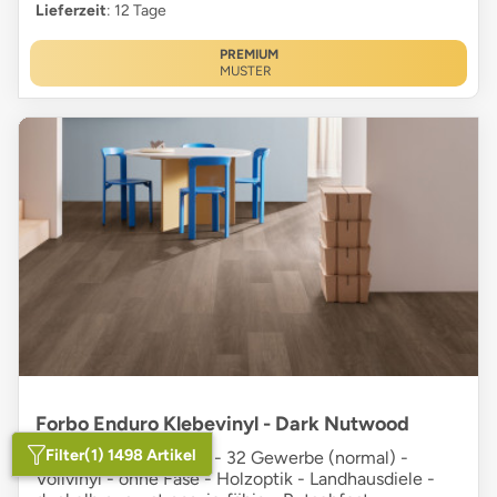
Lieferzeit
: 12 Tage
PREMIUM
MUSTER
Forbo Enduro Klebevinyl - Dark Nutwood
Filter
(1) 1498 Artikel
0,30 mm Nutzschicht - 32 Gewerbe (normal) -
Vollvinyl - ohne Fase - Holzoptik - Landhausdiele -