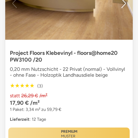
Project Floors Klebevinyl - floors@home20
PW3100 /20
0,20 mm Nutzschicht - 22 Privat (normal) - Vollvinyl
- ohne Fase - Holzoptik Landhausdiele beige
★★★★★
★★★★★
(3)
statt
26,29 €
/m²
17,90 €
/m²
1 Paket: 3,34 m² zu 59,79 €
Lieferzeit
: 12 Tage
PREMIUM
MUSTER