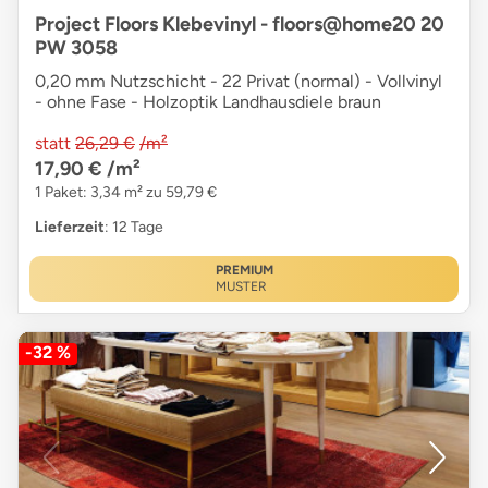
Project Floors Klebevinyl - floors@home20 20
PW 3058
0,20 mm Nutzschicht - 22 Privat (normal) - Vollvinyl
- ohne Fase - Holzoptik Landhausdiele braun
statt
26,29 €
/m²
17,90 €
/m²
1 Paket: 3,34 m² zu 59,79 €
Lieferzeit
: 12 Tage
PREMIUM
MUSTER
-32 %