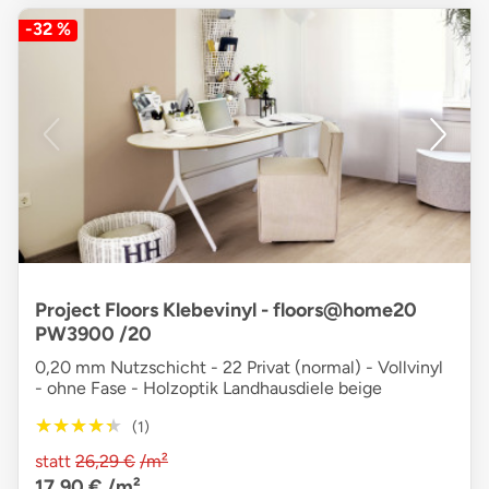
-32 %
Project Floors Klebevinyl - floors@home20
PW3900 /20
0,20 mm Nutzschicht - 22 Privat (normal) - Vollvinyl
- ohne Fase - Holzoptik Landhausdiele beige
★★★★★
★★★★★
(1)
statt
26,29 €
/m²
17,90 €
/m²