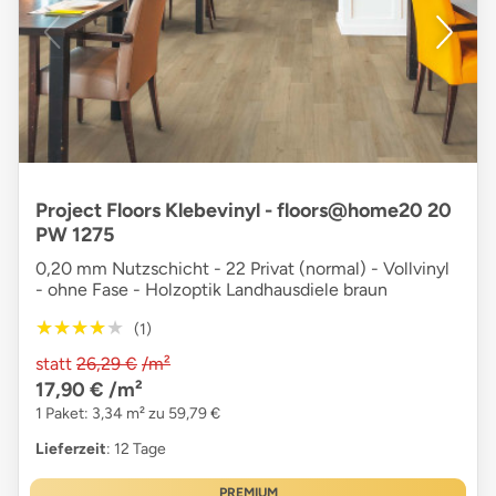
Project Floors Klebevinyl - floors@home20 20
PW 1275
0,20 mm Nutzschicht - 22 Privat (normal) - Vollvinyl
- ohne Fase - Holzoptik Landhausdiele braun
★★★★★
★★★★★
(1)
statt
26,29 €
/m²
17,90 €
/m²
1 Paket: 3,34 m² zu 59,79 €
Lieferzeit
: 12 Tage
PREMIUM