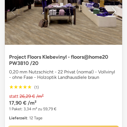
Project Floors Klebevinyl - floors@home20
PW3810 /20
0,20 mm Nutzschicht - 22 Privat (normal) - Vollvinyl
- ohne Fase - Holzoptik Landhausdiele braun
★★★★★
★★★★★
(1)
statt
26,29 €
/m²
17,90 €
/m²
1 Paket: 3,34 m² zu 59,79 €
Lieferzeit
: 12 Tage