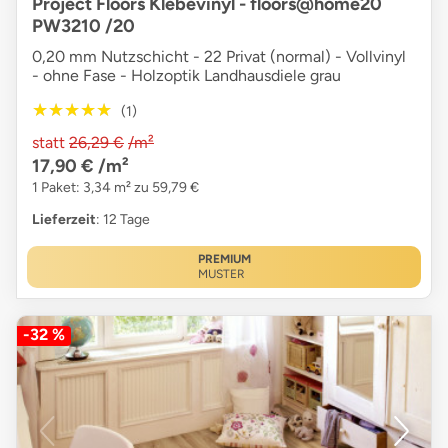
Project Floors Klebevinyl - floors@home20
PW3210 /20
0,20 mm Nutzschicht - 22 Privat (normal) - Vollvinyl
- ohne Fase - Holzoptik Landhausdiele grau
★★★★★
★★★★★
(1)
statt
26,29 €
/m²
17,90 €
/m²
1 Paket: 3,34 m² zu 59,79 €
Lieferzeit
: 12 Tage
PREMIUM
MUSTER
-32 %