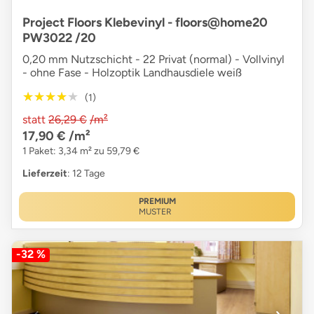
Project Floors Klebevinyl - floors@home20
PW3022 /20
0,20 mm Nutzschicht - 22 Privat (normal) - Vollvinyl
- ohne Fase - Holzoptik Landhausdiele weiß
★★★★★
★★★★★
(1)
statt
26,29 €
/m²
17,90 €
/m²
1 Paket: 3,34 m² zu 59,79 €
Lieferzeit
: 12 Tage
PREMIUM
MUSTER
-32 %