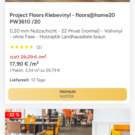
Project Floors Klebevinyl - floors@home20
PW3610 /20
0,20 mm Nutzschicht - 22 Privat (normal) - Vollvinyl
- ohne Fase - Holzoptik Landhausdiele braun
★★★★★
★★★★★
(2)
statt
26,29 €
/m²
17,90 €
/m²
1 Paket: 3,34 m² zu 59,79 €
Lieferzeit
: 12 Tage
PREMIUM
MUSTER
-32 %