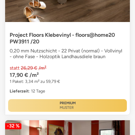
Project Floors Klebevinyl - floors@home20
PW3911 /20
0,20 mm Nutzschicht - 22 Privat (normal) - Vollvinyl
- ohne Fase - Holzoptik Landhausdiele braun
statt
26,29 €
/m²
17,90 €
/m²
1 Paket: 3,34 m² zu 59,79 €
Lieferzeit
: 12 Tage
PREMIUM
MUSTER
-32 %