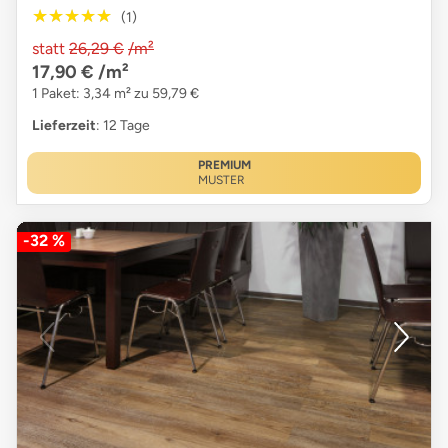
★★★★★
★★★★★
(1)
statt
26,29 €
/m²
17,90 €
/m²
1 Paket: 3,34 m² zu 59,79 €
Lieferzeit
: 12 Tage
PREMIUM
MUSTER
-32 %