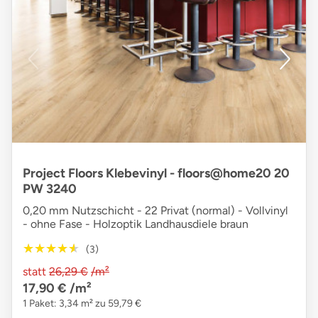
Project Floors Klebevinyl - floors@home20 20
PW 3240
0,20 mm Nutzschicht - 22 Privat (normal) - Vollvinyl
- ohne Fase - Holzoptik Landhausdiele braun
★★★★★
★★★★★
(3)
statt
26,29 €
/m²
17,90 €
/m²
1 Paket: 3,34 m² zu 59,79 €