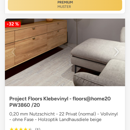
PREMIUM
MUSTER
-32 %
Project Floors Klebevinyl - floors@home20
PW3860 /20
0,20 mm Nutzschicht - 22 Privat (normal) - Vollvinyl
- ohne Fase - Holzoptik Landhausdiele beige
★★★★★
★★★★★
(5)