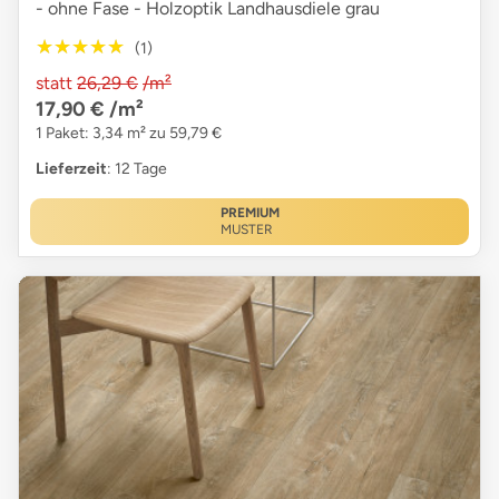
- ohne Fase - Holzoptik Landhausdiele grau
★★★★★
★★★★★
(1)
statt
26,29 €
/m²
17,90 €
/m²
1 Paket: 3,34 m² zu 59,79 €
Lieferzeit
: 12 Tage
PREMIUM
MUSTER