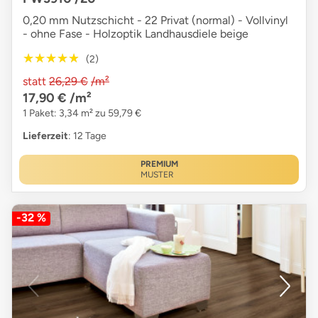
0,20 mm Nutzschicht - 22 Privat (normal) - Vollvinyl
- ohne Fase - Holzoptik Landhausdiele beige
★★★★★
★★★★★
(2)
statt
26,29 €
/m²
17,90 €
/m²
1 Paket: 3,34 m² zu 59,79 €
Lieferzeit
: 12 Tage
PREMIUM
MUSTER
-32 %