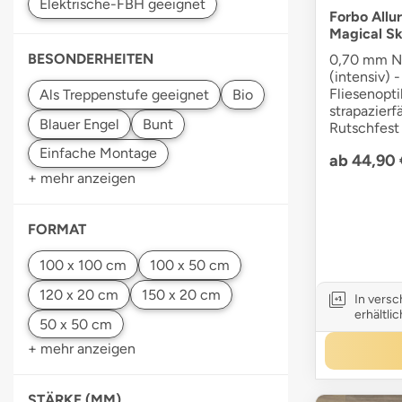
Forbo Allur
Magical S
BESONDERHEITEN
0,70 mm Nu
(intensiv) -
Fliesenopti
strapazier
Rutschfest 
ab 44,90
+ mehr anzeigen
FORMAT
In vers
erhältlic
+ mehr anzeigen
STÄRKE (MM)