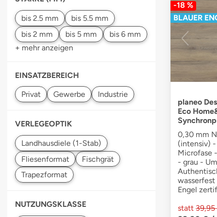
-18 %
BLAUER EN
+ mehr anzeigen
EINSATZBEREICH
planeo De
Eco Home&H
Synchronp
VERLEGEOPTIK
0,30 mm N
(intensiv) 
Microfase -
- grau - Um
Authentisc
wasserfest 
Engel zerti
NUTZUNGSKLASSE
statt
39,95