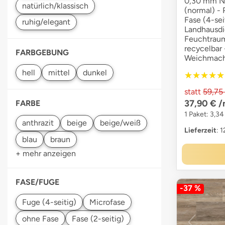
0,30 mm N
(normal) -
Fase (4-sei
Landhausdie
Feuchtrau
recycelbar 
FARBGEBUNG
Weichmach
★★★★★
★★★★★
statt
59,75
37,90 €
/
FARBE
1 Paket: 3,34
Lieferzeit
: 
+ mehr anzeigen
FASE/FUGE
-37 %