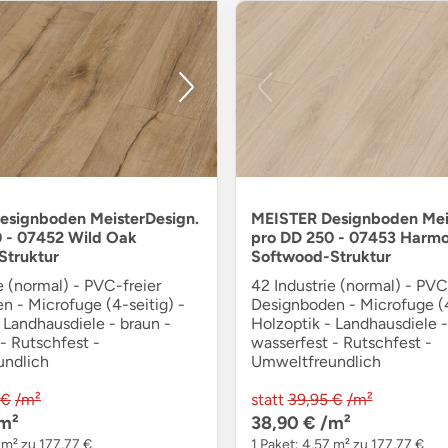
esignboden MeisterDesign.
MEISTER Designboden Mei
 - 07452 Wild Oak
pro DD 250 - 07453 Harm
Struktur
Softwood-Struktur
e (normal) - PVC-freier
42 Industrie (normal) - PVC
n - Microfuge (4-seitig) -
Designboden - Microfuge (4
 Landhausdiele - braun -
Holzoptik - Landhausdiele -
- Rutschfest -
wasserfest - Rutschfest -
undlich
Umweltfreundlich
 €
/m²
statt
39,95 €
/m²
m²
38,90 €
/m²
 m² zu 177,77 €
1 Paket: 4,57 m² zu 177,77 €