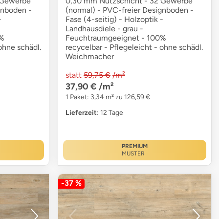
 Gewerbe
0,30 mm Nutzschicht - 32 Gewerbe
gnboden -
(normal) - PVC-freier Designboden -
-
Fase (4-seitig) - Holzoptik -
Landhausdiele - grau -
0%
Feuchtraumgeeignet - 100%
ohne schädl.
recycelbar - Pflegeleicht - ohne schädl.
Weichmacher
statt
59,75 €
/m²
37,90 €
/m²
1 Paket: 3,34 m² zu 126,59 €
Lieferzeit
: 12 Tage
PREMIUM
MUSTER
-37 %