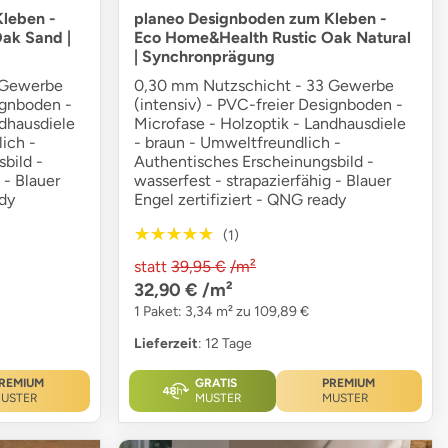
leben -
planeo Designboden zum Kleben -
ak Sand |
Eco Home&Health Rustic Oak Natural
| Synchronprägung
 Gewerbe
0,30 mm Nutzschicht - 33 Gewerbe
ignboden -
(intensiv) - PVC-freier Designboden -
ndhausdiele
Microfase - Holzoptik - Landhausdiele
ich -
- braun - Umweltfreundlich -
bild -
Authentisches Erscheinungsbild -
 - Blauer
wasserfest - strapazierfähig - Blauer
ady
Engel zertifiziert - QNG ready
★★★★★
★★★★★
(1)
statt
39,95 €
/m²
32,90 €
/m²
1 Paket: 3,34 m² zu 109,89 €
Lieferzeit
: 12 Tage
REMIUM
GRATIS
PREMIUM
USTER
MUSTER
MUSTER