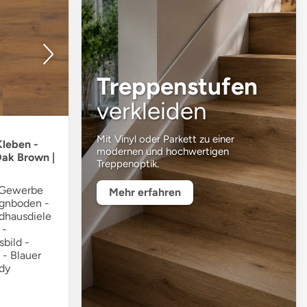
Treppenstufen
verkleiden
Mit Vinyl oder Parkett zu einer
leben -
modernen und hochwertigen
ak Brown |
Treppenoptik.
 Gewerbe
Mehr erfahren
ignboden -
ndhausdiele
 -
bild -
 - Blauer
ady