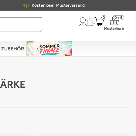
Kostenloser
Musterversand
0
0 / 5
Musterkorb
ZUBEHÖR
TÄRKE