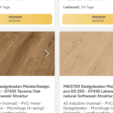
24 Tage
Lieferzeit
: 24 Tage
PREMIUM
PREMIUM
MUSTER
MUSTER
esignboden MeisterDesign.
MEISTER Designboden Mei
0 - 07455 Tacoma Oak
pro DD 250 - 07456 Lake
twood-Struktur
natural Softwood-Struktur
e (normal) - PVC-freier
42 Industrie (normal) - PVC
n - Microfuge (4-seitig) -
Designboden - Microfuge (4
 Landhausdiele -
Holzoptik - Landhausdiele -