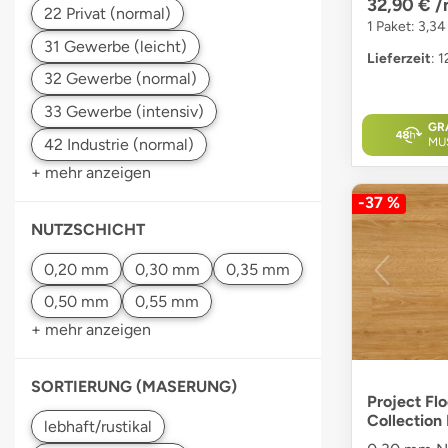
32,90 €
/
1 Paket: 3,3
Lieferzeit
: 
GR
MU
+ mehr anzeigen
-37 %
NUTZSCHICHT
+ mehr anzeigen
SORTIERUNG (MASERUNG)
Project Fl
Collection