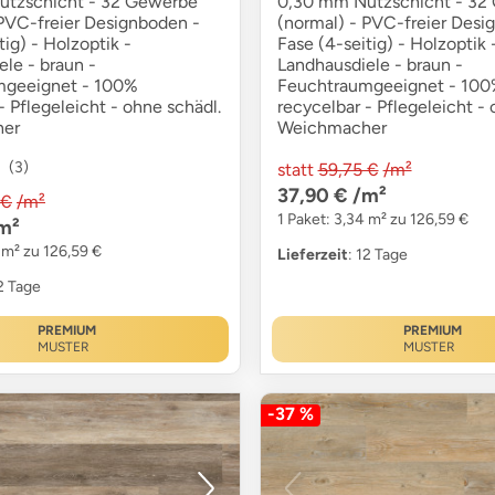
utzschicht - 32 Gewerbe
0,30 mm Nutzschicht - 32
 PVC-freier Designboden -
(normal) - PVC-freier Desi
tig) - Holzoptik -
Fase (4-seitig) - Holzoptik 
le - braun -
Landhausdiele - braun -
mgeeignet - 100%
Feuchtraumgeeignet - 10
- Pflegeleicht - ohne schädl.
recycelbar - Pflegeleicht - 
er
Weichmacher
(3)
statt
59,75 €
/m²
37,90 €
/m²
 €
/m²
1 Paket: 3,34 m² zu 126,59 €
m²
 m² zu 126,59 €
Lieferzeit
: 12 Tage
12 Tage
PREMIUM
PREMIUM
MUSTER
MUSTER
-37 %