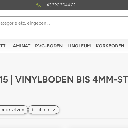
+43 720 7044 22
TT
LAMINAT
PVC-BODEN
LINOLEUM
KORKBODEN
 15 | VINYLBODEN BIS 4MM-S
 zurücksetzen
bis 4 mm
×