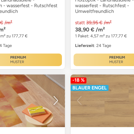
n - wasserfest - Rutschfest
wasserfest - Rutschfest -
eundlich
Umweltfreundlich
 €
/m²
statt
39,95 €
/m²
m²
38,90 €
/m²
 m² zu 177,77 €
1 Paket: 4,57 m² zu 177,77 €
24 Tage
Lieferzeit
: 24 Tage
PREMIUM
PREMIUM
MUSTER
MUSTER
-18 %
BLAUER ENGEL