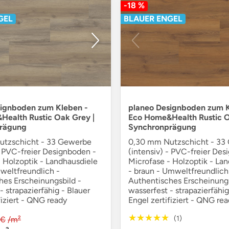
-18 %
GEL
BLAUER ENGEL
signboden zum Kleben -
planeo Designboden zum K
ealth Rustic Oak Grey |
Eco Home&Health Rustic O
rägung
Synchronprägung
utzschicht - 33 Gewerbe
0,30 mm Nutzschicht - 33
- PVC-freier Designboden -
(intensiv) - PVC-freier Des
 Holzoptik - Landhausdiele
Microfase - Holzoptik - La
weltfreundlich -
- braun - Umweltfreundlich
hes Erscheinungsbild -
Authentisches Erscheinungs
- strapazierfähig - Blauer
wasserfest - strapazierfähig
fiziert - QNG ready
Engel zertifiziert - QNG re
★★★★★
★★★★★
(1)
 €
/m²