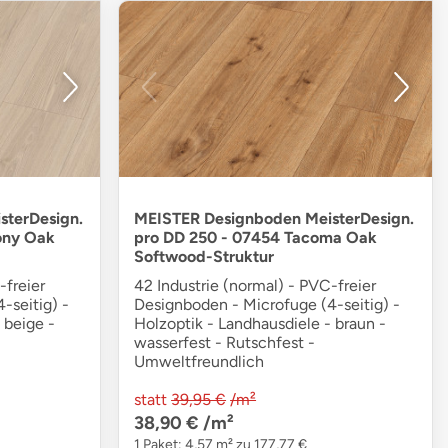
sterDesign.
MEISTER Designboden MeisterDesign.
ony Oak
pro DD 250 - 07454 Tacoma Oak
Softwood-Struktur
-freier
42 Industrie (normal) - PVC-freier
-seitig) -
Designboden - Microfuge (4-seitig) -
 beige -
Holzoptik - Landhausdiele - braun -
wasserfest - Rutschfest -
Umweltfreundlich
statt
39,95 €
/m²
38,90 €
/m²
1 Paket: 4,57 m² zu 177,77 €