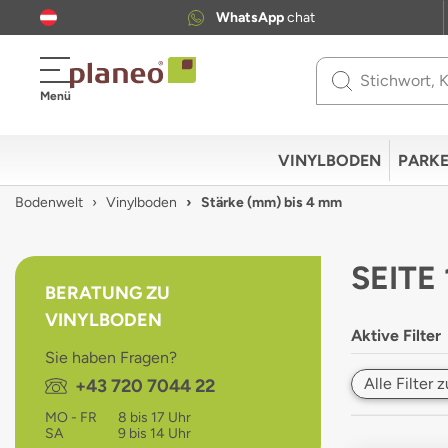
WhatsApp
chat
Use
Menü
up
and
down
VINYLBODEN
PARKE
arrows
to
Bodenwelt
Vinylboden
Stärke (mm) bis 4 mm
select
available
result.
SEITE
Press
BERATUNG ZU
enter
VINYLBODEN
to
Aktive Filter
go
Sie haben Fragen?
to
Alle Filter
Telefon:
+43 720 7044 22
selected
search
MO - FR
8 bis 17 Uhr
result.
SA
9 bis 14 Uhr
Touch