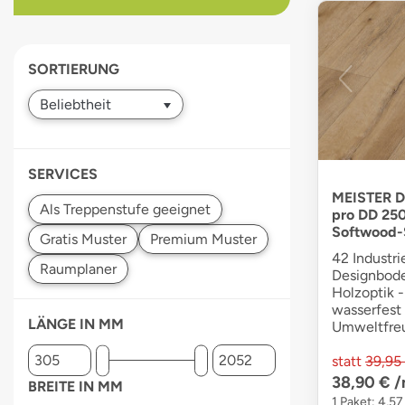
devices
users
can
SORTIERUNG
use
touch
and
swipe
gestures.
SERVICES
MEISTER D
pro DD 250
Softwood-
42 Industri
Designbode
Holzoptik -
wasserfest 
LÄNGE IN MM
Umweltfre
statt
39,95
38,90 €
/
BREITE IN MM
1 Paket: 4,57