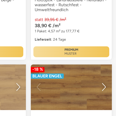
wasserfest - Rutschfest -
Umweltfreundlich
statt
39,95 €
/m²
38,90 €
/m²
1 Paket: 4,57 m² zu 177,77 €
Lieferzeit
: 24 Tage
PREMIUM
MUSTER
-18 %
BLAUER ENGEL