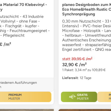
a Material 70 Klebevinyl -
planeo Designboden zum K
ky
Eco Home&Health Rustic O
Synchronprägung
tzschicht - 43 Industrie
 Vollvinyl - ohne Fase -
0,30 mm Nutzschicht - 33
k - Fischgrät - kupfer -
(intensiv) - PVC-freier Des
fähig - Feuchtraumgeeignet -
Microfase - Holzoptik - La
- Pflegeleicht
- hellbraun - Umweltfreundl
Authentisches Erscheinungs
 €
/m²
wasserfest - strapazierfähig
Engel zertifiziert - QNG re
statt
39,95 €
/m²
32,90 €
/m²
1 Paket: 3,34 m² zu 109,89 €
Lieferzeit
: 12 Tage
chiedenen Ausführungen
h
PREMIUM
GRATIS
P
MUSTER
MUSTER
M