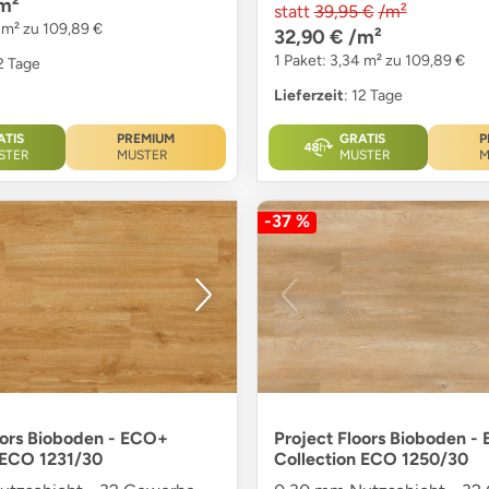
m²
statt
39,95 €
/m²
4 m² zu 109,89 €
32,90 €
/m²
1 Paket: 3,34 m² zu 109,89 €
12 Tage
Lieferzeit
: 12 Tage
ATIS
PREMIUM
GRATIS
P
STER
MUSTER
MUSTER
M
-37 %
oors Bioboden - ECO+
Project Floors Bioboden -
 ECO 1231/30
Collection ECO 1250/30