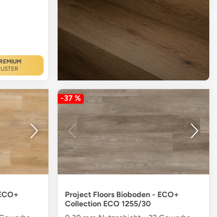
REMIUM
USTER
-37 %
 ECO+
Project Floors Bioboden - ECO+
Collection ECO 1255/30