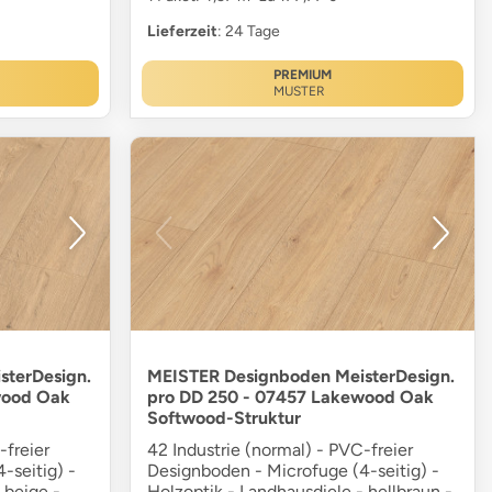
Lieferzeit
: 24 Tage
PREMIUM
MUSTER
sterDesign.
MEISTER Designboden MeisterDesign.
wood Oak
pro DD 250 - 07457 Lakewood Oak
Softwood-Struktur
-freier
42 Industrie (normal) - PVC-freier
-seitig) -
Designboden - Microfuge (4-seitig) -
 beige -
Holzoptik - Landhausdiele - hellbraun -