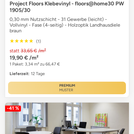
Project Floors Klebevinyl - floors@home30 PW
1905/30
0,30 mm Nutzschicht - 31 Gewerbe (leicht) -
Vollvinyl - Fase (4-seitig) - Holzoptik Landhausdiele
braun
★★★★★
★★★★★
(1)
statt
33,65 €
/m²
19,90 €
/m²
1 Paket: 3,34 m² zu 66,47 €
Lieferzeit
: 12 Tage
PREMIUM
MUSTER
-41 %