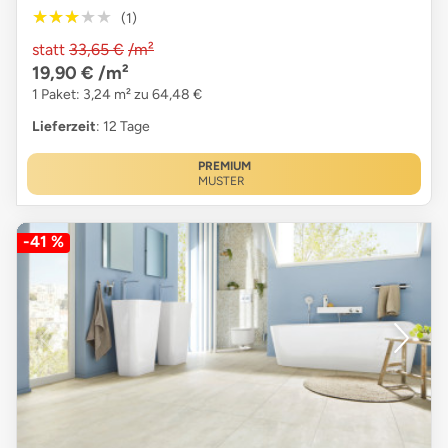
★★★★★
★★★★★
(1)
statt
33,65 €
/m²
19,90 €
/m²
1 Paket: 3,24 m² zu 64,48 €
Lieferzeit
: 12 Tage
PREMIUM
MUSTER
-41 %