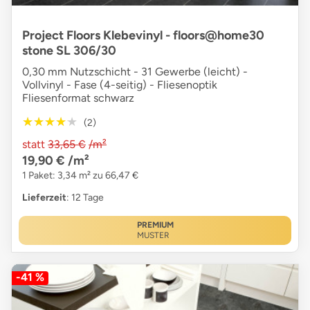
Project Floors Klebevinyl - floors@home30
stone SL 306/30
0,30 mm Nutzschicht - 31 Gewerbe (leicht) -
Vollvinyl - Fase (4-seitig) - Fliesenoptik
Fliesenformat schwarz
★★★★★
★★★★★
(2)
statt
33,65 €
/m²
19,90 €
/m²
1 Paket: 3,34 m² zu 66,47 €
Lieferzeit
: 12 Tage
PREMIUM
MUSTER
-41 %