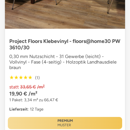
Project Floors Klebevinyl - floors@home30 PW
3610/30
0,30 mm Nutzschicht - 31 Gewerbe (leicht) -
Vollvinyl - Fase (4-seitig) - Holzoptik Landhausdiele
braun
★★★★★
★★★★★
(1)
statt
33,65 €
/m²
19,90 €
/m²
1 Paket: 3,34 m² zu 66,47 €
Lieferzeit
: 12 Tage
PREMIUM
MUSTER