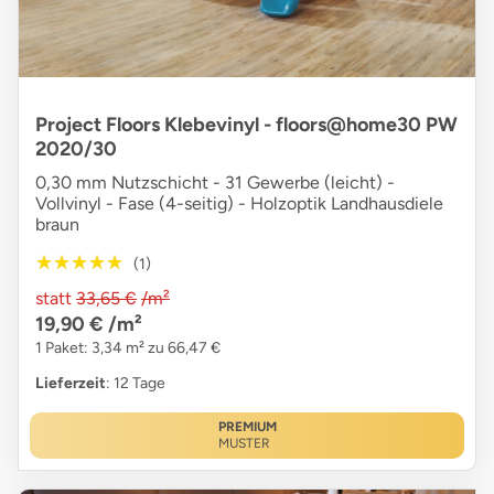
Project Floors Klebevinyl - floors@home30 PW
2020/30
0,30 mm Nutzschicht - 31 Gewerbe (leicht) -
Vollvinyl - Fase (4-seitig) - Holzoptik Landhausdiele
braun
★★★★★
★★★★★
(1)
statt
33,65 €
/m²
19,90 €
/m²
1 Paket: 3,34 m² zu 66,47 €
Lieferzeit
: 12 Tage
PREMIUM
MUSTER