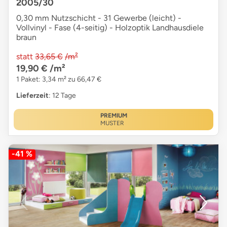
2005/30
0,30 mm Nutzschicht - 31 Gewerbe (leicht) -
Vollvinyl - Fase (4-seitig) - Holzoptik Landhausdiele
braun
statt
33,65 €
/m²
19,90 €
/m²
1 Paket: 3,34 m² zu 66,47 €
Lieferzeit
: 12 Tage
PREMIUM
MUSTER
-41 %