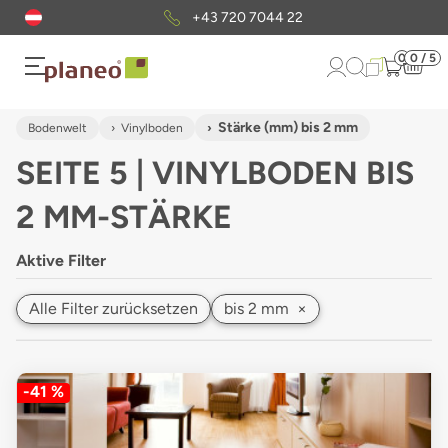
Kostenloser
Musterversand
0
0 / 5
Stärke (mm) bis 2 mm
Bodenwelt
Vinylboden
SEITE 5 | VINYLBODEN BIS
2 MM-STÄRKE
Aktive Filter
Alle Filter zurücksetzen
bis 2 mm
×
-41 %