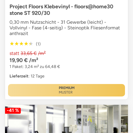
Project Floors Klebevinyl - floors@home30
stone ST 920/30
0,30 mm Nutzschicht - 31 Gewerbe (leicht) -
Vollvinyl - Fase (4-seitig) - Steinoptik Fliesenformat
anthrazit
★★★★★
★★★★★
(1)
statt
33,65 €
/m²
19,90 €
/m²
1 Paket: 3,24 m² zu 64,48 €
Lieferzeit
: 12 Tage
PREMIUM
MUSTER
-41 %