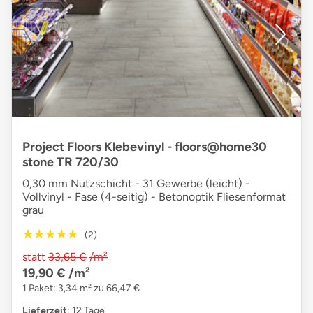
Project Floors Klebevinyl - floors@home30
stone TR 720/30
0,30 mm Nutzschicht - 31 Gewerbe (leicht) -
Vollvinyl - Fase (4-seitig) - Betonoptik Fliesenformat
grau
★★★★★
★★★★★
(2)
statt
33,65 €
/m²
19,90 €
/m²
1 Paket: 3,34 m² zu 66,47 €
Lieferzeit
: 12 Tage