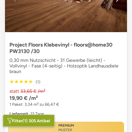
Project Floors Klebevinyl - floors@home30
PW3130 /30
0,30 mm Nutzschicht - 31 Gewerbe (leicht) -
Vollvinyl - Fase (4-seitig) - Holzoptik Landhausdiele
braun
★★★★★
★★★★★
(1)
statt
33,65 €
/m²
19,90 €
/m²
1 Paket: 3,34 m² zu 66,47 €
Lieferzeit
: 12 Tage
Filter
(1) 305 Artikel
PREMIUM
MUSTER