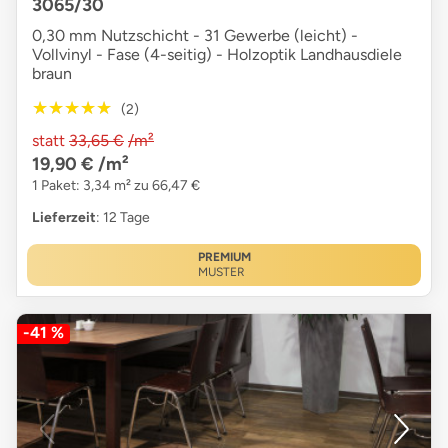
3065/30
0,30 mm Nutzschicht - 31 Gewerbe (leicht) -
Vollvinyl - Fase (4-seitig) - Holzoptik Landhausdiele
braun
★★★★★
★★★★★
(2)
statt
33,65 €
/m²
19,90 €
/m²
1 Paket: 3,34 m² zu 66,47 €
Lieferzeit
: 12 Tage
PREMIUM
MUSTER
-41 %