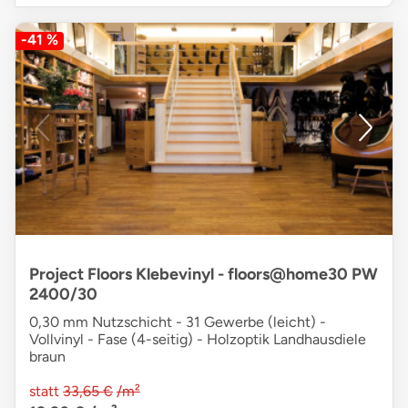
-41 %
Project Floors Klebevinyl - floors@home30 PW
2400/30
0,30 mm Nutzschicht - 31 Gewerbe (leicht) -
Vollvinyl - Fase (4-seitig) - Holzoptik Landhausdiele
braun
statt
33,65 €
/m²