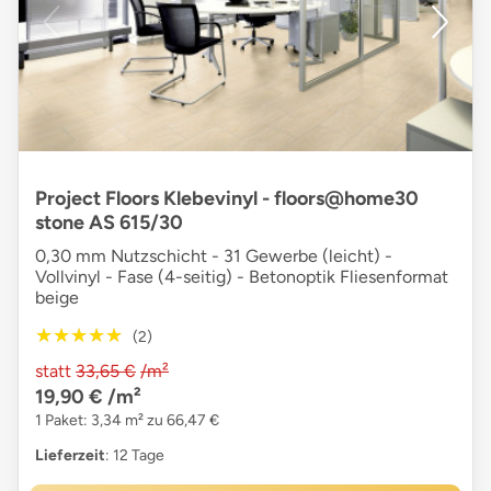
Project Floors Klebevinyl - floors@home30
stone AS 615/30
0,30 mm Nutzschicht - 31 Gewerbe (leicht) -
Vollvinyl - Fase (4-seitig) - Betonoptik Fliesenformat
beige
★★★★★
★★★★★
(2)
statt
33,65 €
/m²
19,90 €
/m²
1 Paket: 3,34 m² zu 66,47 €
Lieferzeit
: 12 Tage