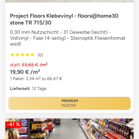
Project Floors Klebevinyl - floors@home30
stone TR 715/30
0,30 mm Nutzschicht - 31 Gewerbe (leicht) -
Vollvinyl - Fase (4-seitig) - Steinoptik Fliesenformat
weiß
★★★★★
★★★★★
(6)
statt
33,65 €
/m²
19,90 €
/m²
1 Paket: 3,34 m² zu 66,47 €
Lieferzeit
: 12 Tage
PREMIUM
MUSTER
-41 %