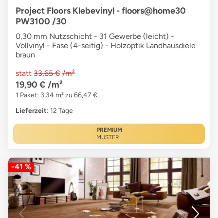
Project Floors Klebevinyl - floors@home30
PW3100 /30
0,30 mm Nutzschicht - 31 Gewerbe (leicht) -
Vollvinyl - Fase (4-seitig) - Holzoptik Landhausdiele
braun
statt
33,65 €
/m²
19,90 €
/m²
1 Paket: 3,34 m² zu 66,47 €
Lieferzeit
: 12 Tage
PREMIUM
MUSTER
-41 %