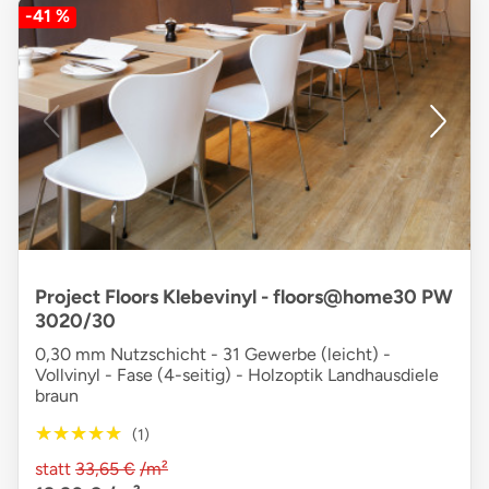
-41 %
Project Floors Klebevinyl - floors@home30 PW
3020/30
0,30 mm Nutzschicht - 31 Gewerbe (leicht) -
Vollvinyl - Fase (4-seitig) - Holzoptik Landhausdiele
braun
★★★★★
★★★★★
(1)
statt
33,65 €
/m²