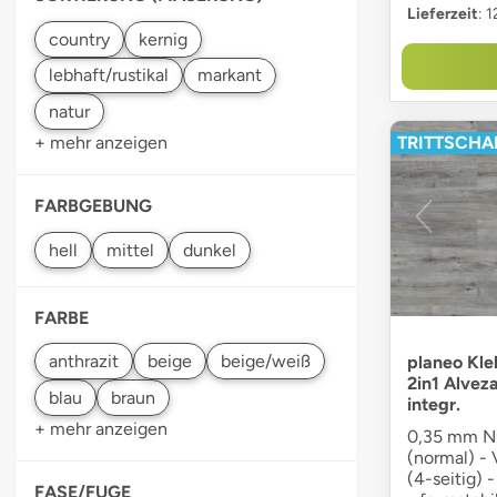
Lieferzeit
: 
TRITTSCHAL
+ mehr anzeigen
FARBGEBUNG
FARBE
planeo Kle
2in1 Alvez
integr.
+ mehr anzeigen
0,35 mm Nu
(normal) -
(4-seitig) 
FASE/FUGE