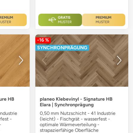
REMIUM
GRATIS
PREMIUM
USTER
MUSTER
MUSTER
-16 %
SYNCHRONPRÄGUNG
ture HB
planeo Klebevinyl - Signature HB
Elara | Synchronprägung
ndustrie
0,50 mm Nutzschicht - 41 Industrie
fest -
(leicht) - Fischgrät - wasserfest -
-
optimale Wärmeverteilung -
e
strapazierfähige Oberfläche