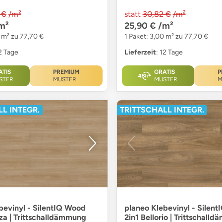
 €
/m²
statt
30,82 €
/m²
m²
25,90 €
/m²
0 m² zu 77,70 €
1 Paket: 3,00 m² zu 77,70 €
12 Tage
Lieferzeit
: 12 Tage
ATIS
PREMIUM
GRATIS
P
STER
MUSTER
MUSTER
M
L INTEGR.
TRITTSCHALL INTEGR.
bevinyl - SilentIQ Wood
planeo Klebevinyl - Silen
za | Trittschalldämmung
2in1 Bellorio | Trittschall