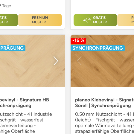
12 Tage
ATIS
PREMIUM
GRATIS
P
STER
MUSTER
MUSTER
M
-16 %
NPRÄGUNG
SYNCHRONPRÄGUNG
bevinyl - Signature HB
planeo Klebevinyl - Signa
ynchronprägung
Sorell | Synchronprägung
tzschicht - 41 Industrie
0,50 mm Nutzschicht - 41 I
Fischgrät - wasserfest -
(leicht) - Fischgrät - wasser
ärmeverteilung -
optimale Wärmeverteilung 
ähige Oberfläche
strapazierfähige Oberfläch