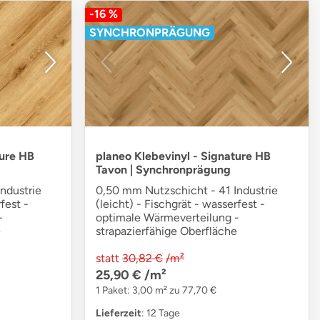
-16 %
SYNCHRONPRÄGUNG
ture HB
planeo Klebevinyl - Signature HB
Tavon | Synchronprägung
ndustrie
0,50 mm Nutzschicht - 41 Industrie
fest -
(leicht) - Fischgrät - wasserfest -
-
optimale Wärmeverteilung -
e
strapazierfähige Oberfläche
statt
30,82 €
/m²
25,90 €
/m²
1 Paket: 3,00 m² zu 77,70 €
Lieferzeit
: 12 Tage