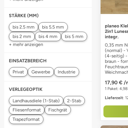
STÄRKE (MM)
planeo Kle
2in1 Lunes
integr.
+ mehr anzeigen
0,35 mm Nu
(normal) -
(4-seitig) 
EINSATZBEREICH
braun - for
Feuchtraum
Weichmach
17,90 €
/
1 Paket: 4,98
VERLEGEOPTIK
Lieferzeit
: 