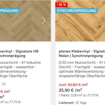
-16 %
NPRÄGUNG
SYNCHRONPRÄGUNG
bevinyl - Signature HB
planeo Klebevinyl - Signa
ynchronprägung
Nolan | Synchronprägung
tzschicht - 41 Industrie
0,50 mm Nutzschicht - 41 I
Fischgrät - wasserfest -
(leicht) - Fischgrät - wasser
ärmeverteilung -
optimale Wärmeverteilung 
ähige Oberfläche
strapazierfähige Oberfläch
(1)
statt
30,82 €
/m²
25,90 €
/m²
 €
/m²
1 Paket: 3,00 m² zu 77,70 €
m²
0 m² zu 77,70 €
Lieferzeit
: 12 Tage