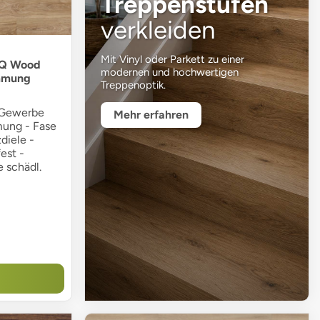
Treppenstufen
verkleiden
Mit Vinyl oder Parkett zu einer
tIQ Wood
modernen und hochwertigen
ämmung
Treppenoptik.
 Gewerbe
Mehr erfahren
mung - Fase
diele -
est -
 schädl.