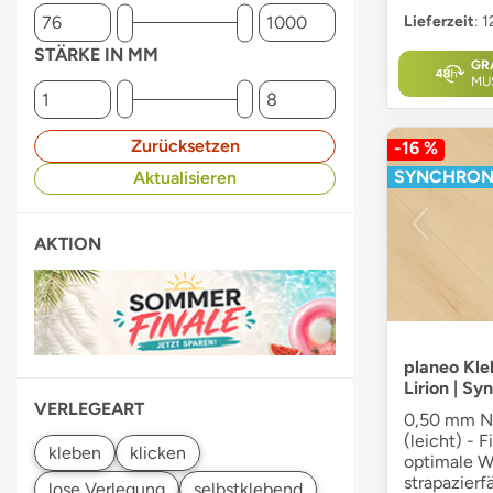
Lieferzeit
: 
STÄRKE IN MM
GR
MU
Zurücksetzen
-16 %
SYNCHRO
Aktualisieren
AKTION
planeo Kle
Lirion | S
VERLEGEART
0,50 mm Nu
(leicht) - 
optimale W
strapazierf