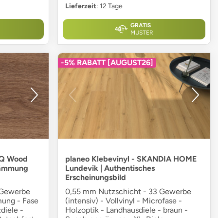
Lieferzeit
: 12 Tage
GRATIS
MUSTER
-5% RABATT [AUGUST26]
tIQ Wood
planeo Klebevinyl - SKANDIA HOME
ldämmung
Lundevik | Authentisches
Erscheinungsbild
 Gewerbe
0,55 mm Nutzschicht - 33 Gewerbe
mung - Fase
(intensiv) - Vollvinyl - Microfase -
diele -
Holzoptik - Landhausdiele - braun -