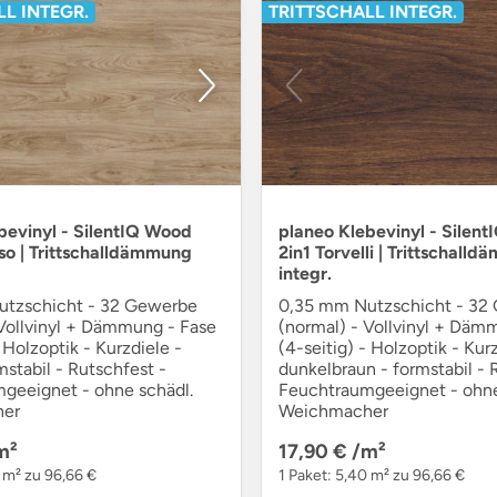
L INTEGR.
TRITTSCHALL INTEGR.
bevinyl - SilentIQ Wood
planeo Klebevinyl - Silen
so | Trittschalldämmung
2in1 Torvelli | Trittschall
integr.
tzschicht - 32 Gewerbe
0,35 mm Nutzschicht - 32
 Vollvinyl + Dämmung - Fase
(normal) - Vollvinyl + Däm
- Holzoptik - Kurzdiele -
(4-seitig) - Holzoptik - Kurz
mstabil - Rutschfest -
dunkelbraun - formstabil - 
geeignet - ohne schädl.
Feuchtraumgeeignet - ohne
er
Weichmacher
m²
17,90 €
/m²
 m² zu 96,66 €
1 Paket: 5,40 m² zu 96,66 €