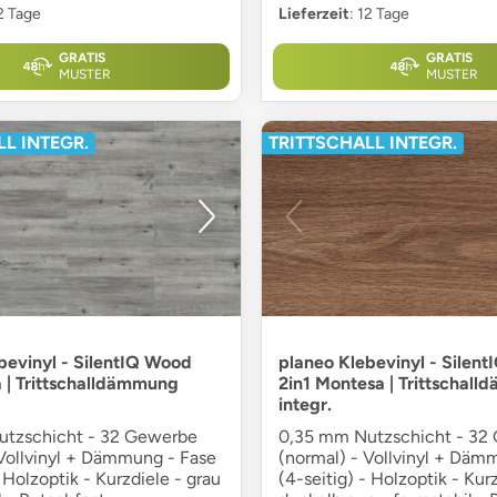
12 Tage
Lieferzeit
: 12 Tage
GRATIS
GRATIS
MUSTER
MUSTER
L INTEGR.
TRITTSCHALL INTEGR.
bevinyl - SilentIQ Wood
planeo Klebevinyl - Silen
a | Trittschalldämmung
2in1 Montesa | Trittschal
integr.
tzschicht - 32 Gewerbe
0,35 mm Nutzschicht - 32
 Vollvinyl + Dämmung - Fase
(normal) - Vollvinyl + Däm
- Holzoptik - Kurzdiele - grau
(4-seitig) - Holzoptik - Kurz