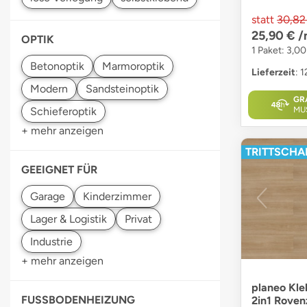
statt
30,82
25,90 €
/
OPTIK
1 Paket: 3,0
Lieferzeit
: 
GR
MU
+ mehr anzeigen
TRITTSCHAL
GEEIGNET FÜR
+ mehr anzeigen
planeo Kle
FUSSBODENHEIZUNG
2in1 Roven