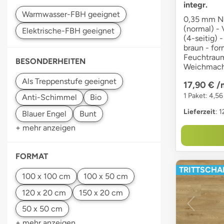
integr.
0,35 mm Nu
(normal) -
(4-seitig) 
braun - for
Feuchtraum
BESONDERHEITEN
Weichmach
17,90 €
/
1 Paket: 4,56
Lieferzeit
: 
+ mehr anzeigen
FORMAT
TRITTSCHAL
+ mehr anzeigen