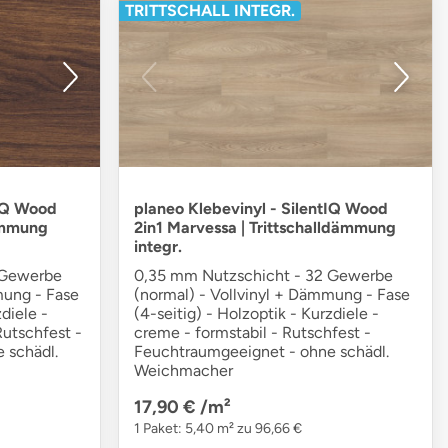
TRITTSCHALL INTEGR.
tIQ Wood
planeo Klebevinyl - SilentIQ Wood
dämmung
2in1 Marvessa | Trittschalldämmung
integr.
 Gewerbe
0,35 mm Nutzschicht - 32 Gewerbe
mung - Fase
(normal) - Vollvinyl + Dämmung - Fase
diele -
(4-seitig) - Holzoptik - Kurzdiele -
Rutschfest -
creme - formstabil - Rutschfest -
 schädl.
Feuchtraumgeeignet - ohne schädl.
Weichmacher
17,90 €
/m²
1 Paket: 5,40 m² zu 96,66 €