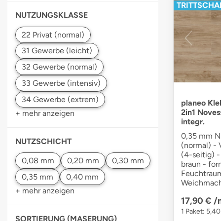
TRITTSCHAL
NUTZUNGSKLASSE
planeo Kle
2in1 Noves
+ mehr anzeigen
integr.
0,35 mm Nu
NUTZSCHICHT
(normal) -
(4-seitig) 
braun - for
Feuchtraum
Weichmach
+ mehr anzeigen
17,90 €
/
1 Paket: 5,40
SORTIERUNG (MASERUNG)