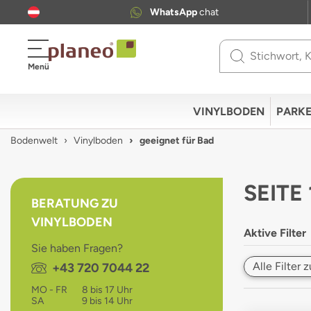
WhatsApp
chat
Use
Menü
up
and
down
VINYLBODEN
PARKE
arrows
to
Bodenwelt
Vinylboden
geeignet für Bad
select
available
result.
SEITE
Press
BERATUNG ZU
enter
VINYLBODEN
to
Aktive Filter
go
Sie haben Fragen?
to
Alle Filter
Telefon:
+43 720 7044 22
selected
search
MO - FR
8 bis 17 Uhr
result.
SA
9 bis 14 Uhr
Touch