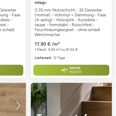
integr.
 Gewerbe
0,35 mm Nutzschicht - 32 Gewerbe
mung - Fase
(normal) - Vollvinyl + Dämmung - Fase
diele -
(4-seitig) - Holzoptik - Kurzdiele -
est -
taupe - formstabil - Rutschfest -
 schädl.
Feuchtraumgeeignet - ohne schädl.
Weichmacher
17,90 €
/m²
1 Paket: 4,56 m² zu 81,62 €
Lieferzeit
: 12 Tage
GRATIS
MUSTER