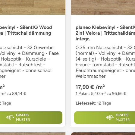
bevinyl - SilentIQ Wood
planeo Klebevinyl - Silen
sa | Trittschalldämmung
2in1 Velora | Trittschalld
integr.
tzschicht - 32 Gewerbe
0,35 mm Nutzschicht - 32
 Vollvinyl + Dämmung - Fase
(normal) - Vollvinyl + Däm
- Holzoptik - Kurzdiele -
(4-seitig) - Holzoptik - Kurz
mstabil - Rutschfest -
braun - formstabil - Rutschf
geeignet - ohne schädl.
Feuchtraumgeeignet - ohne
er
Weichmacher
m²
17,90 €
/m²
 m² zu 89,14 €
1 Paket: 5,40 m² zu 96,66 €
12 Tage
Lieferzeit
: 12 Tage
GRATIS
GRATIS
MUSTER
MUSTER