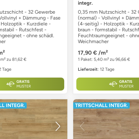
integr.
tzschicht - 32 Gewerbe
0,35 mm Nutzschicht - 32
 Vollvinyl + Dämmung - Fase
(normal) - Vollvinyl + Däm
- Holzoptik - Kurzdiele -
(4-seitig) - Holzoptik - Kurz
mstabil - Rutschfest -
braun - formstabil - Rutschf
geeignet - ohne schädl.
Feuchtraumgeeignet - ohne
er
Weichmacher
m²
17,90 €
/m²
 m² zu 81,62 €
1 Paket: 5,40 m² zu 96,66 €
12 Tage
Lieferzeit
: 12 Tage
GRATIS
GRATIS
MUSTER
MUSTER
L INTEGR.
TRITTSCHALL INTEGR.