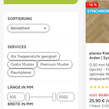
-16 %
devices
users
SYNCHRO
can
SORTIERUNG
use
touch
and
swipe
gestures.
SERVICES
planeo Kle
Arden | S
0,50 mm Nu
(leicht) - 
optimale W
strapazierf
★★★★★
★★★★★
LÄNGE IN MM
statt
30,82
25,90 €
/
BREITE IN MM
1 Paket: 3,0