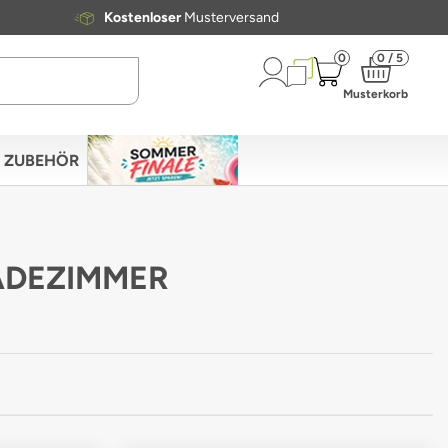
Kostenloser
Musterversand
0
0 / 5
Musterkorb
ZUBEHÖR
BADEZIMMER