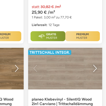
statt
30,82 €
/m²
25,90 €
/m²
1 Paket: 3,00 m² zu 77,70 €
Lieferzeit
: 12 Tage
REMIUM
GRATIS
PREMIUM
USTER
MUSTER
MUSTER
TRITTSCHALL INTEGR.
tIQ Wood
planeo Klebevinyl - SilentIQ Wood
dämmung
2in1 Carviano | Trittschalldämmung