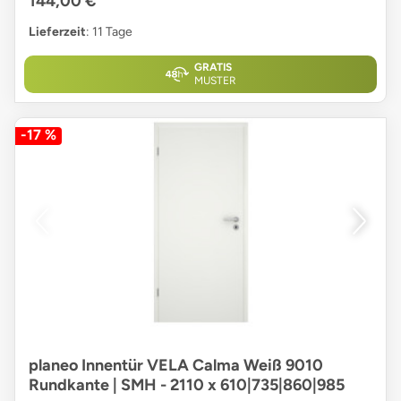
144,00 €
Lieferzeit
: 11 Tage
GRATIS
MUSTER
-17 %
planeo Innentür VELA Calma Weiß 9010
Rundkante | SMH - 2110 x 610|735|860|985