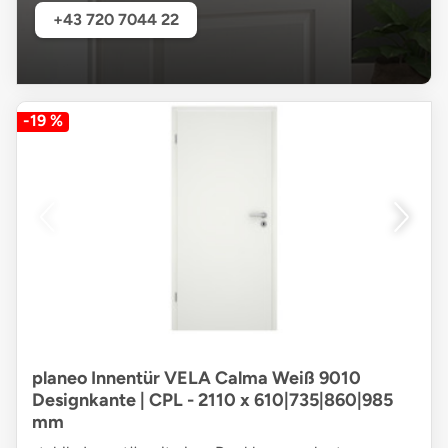
+43 720 7044 22
-19 %
planeo Innentür VELA Calma Weiß 9010
Designkante | CPL - 2110 x 610|735|860|985
mm