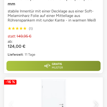
mm
stabile Innentür mit einer Decklage aus einer Soft-
Melaminharz Folie auf einer Mittellage aus
Röhrenspankern mit runder Kante - in warmen Weiß
★★★★★
★★★★★
(1)
statt
149,95 €
ab:
124,00 €
Lieferzeit
: 11 Tage
GRATIS
MUSTER
-16 %