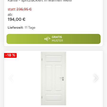
Kante - spritzlackiert in warmen Weiß
statt
236,95 €
ab:
194,00 €
Lieferzeit
: 11 Tage
GRATIS
MUSTER
-18 %