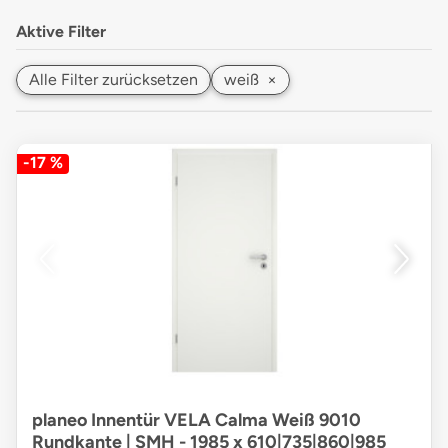
Aktive Filter
Alle Filter zurücksetzen
weiß
×
-17 %
planeo Innentür VELA Calma Weiß 9010
Rundkante | SMH - 1985 x 610|735|860|985