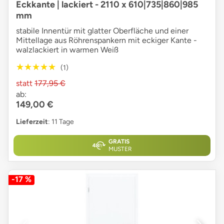
Eckkante | lackiert - 2110 x 610|735|860|985
mm
stabile Innentür mit glatter Oberfläche und einer
Mittellage aus Röhrenspankern mit eckiger Kante -
walzlackiert in warmen Weiß
★★★★★
★★★★★
(1)
statt
177,95 €
ab:
149,00 €
Lieferzeit
: 11 Tage
GRATIS
MUSTER
-17 %