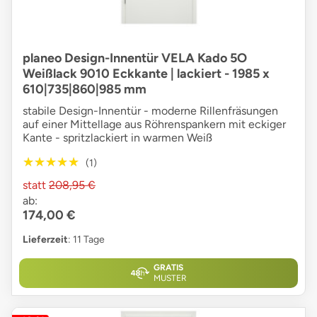
planeo Design-Innentür VELA Kado 5O
Weißlack 9010 Eckkante | lackiert - 1985 x
610|735|860|985 mm
stabile Design-Innentür - moderne Rillenfräsungen
auf einer Mittellage aus Röhrenspankern mit eckiger
Kante - spritzlackiert in warmen Weiß
★★★★★
★★★★★
(1)
statt
208,95 €
ab:
174,00 €
Lieferzeit
: 11 Tage
GRATIS
MUSTER