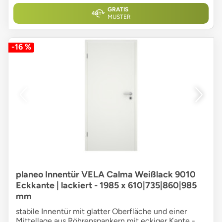
GRATIS
MUSTER
-16 %
planeo Innentür VELA Calma Weißlack 9010
Eckkante | lackiert - 1985 x 610|735|860|985
mm
stabile Innentür mit glatter Oberfläche und einer
Mittellage aus Röhrenspankern mit eckiger Kante -