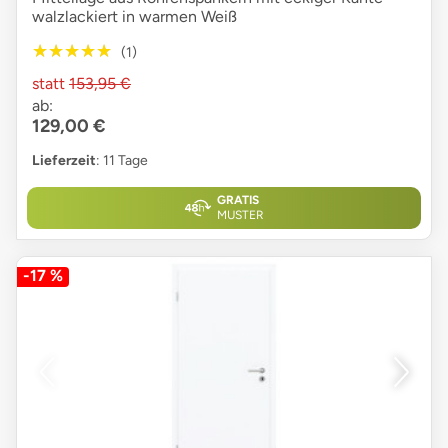
walzlackiert in warmen Weiß
★★★★★
★★★★★
(1)
statt
153,95 €
ab:
129,00 €
Lieferzeit
: 11 Tage
GRATIS
MUSTER
-17 %