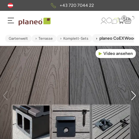
+43 720 7044 22
0
planeo CoEXWood WP
Gartenwelt
Terrasse
Komplett-Sets
Video ansehen