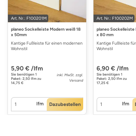
Art. Nr.: F100201M
Art. Nr.: F100202M
planeo Sockelleiste Modern weiß 18
planeo Sockelleiste
x 50mm
x 80 mm
Kantige Fußleiste für einen modernen
Kantige Fußleiste f
Wohnstil
Wohnstil
5,90 € /lfm
6,90 € /lfm
Sie benötigen
1
Sie benötigen
1
inkl. MwSt. zzgl.
Paket
:
2,50 lfm
zu
Paket
:
2,50 lfm
zu
Versand
14,75 €
17,25 €
lfm
lfm
Dazubestellen