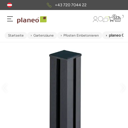
+43 720 7044 22
0
planeo Ga
Startseite
Gartenzäune
Pfosten Einbetonieren