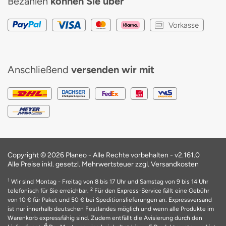
Bezahlen
können Sie über
Vorkasse
Anschließend
versenden wir mit
Copyright © 2026 Planeo - Alle Rechte vorbehalten -
v2.161.0
Alle Preise inkl. gesetzl. Mehrwertsteuer zzgl. Versandkosten
1
Wir sind Montag - Freitag von 8 bis 17 Uhr und Samstag von 9 bis 14 Uhr
2
telefonisch für Sie erreichbar.
Für den Express-Service fällt eine Gebühr
von 10 € für Paket und 50 € bei Speditionslieferungen an. Expressversand
ist nur innerhalb deutschen Festlandes möglich und wenn alle Produkte im
Warenkorb expressfähig sind. Zudem entfällt die Avisierung durch den
4