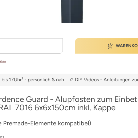
WARENKO
osten
bis 17Uhr¹ - persönlich & nah
DIY Videos - Anleitungen 
rdence Guard - Alupfosten zum Einbet
 RAL 7016 6x6x150cm inkl. Kappe
e Premade-Elemente kompatibel)
11