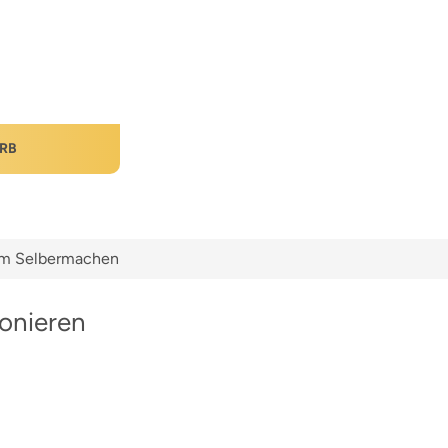
RB
zum Selbermachen
onieren