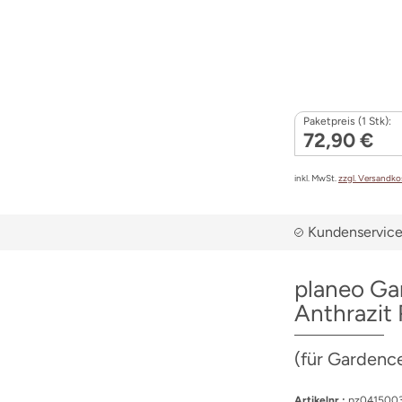
Paketpreis (1 Stk):
72,90 €
inkl. MwSt.
zzgl. Versandk
Kundenservice 
planeo Ga
Anthrazit
(für Gardenc
Artikelnr.:
pz0415003