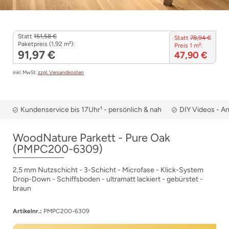
Statt
151,58 €
Statt
78,94 €
Paketpreis (1,92 m²):
Preis 1 m²:
91,97 €
47,90 €
inkl. MwSt.
zzgl. Versandkosten
Kundenservice bis 17Uhr¹ - persönlich & nah
DIY Videos - A
WoodNature Parkett - Pure Oak
(PMPC200-6309)
2,5 mm Nutzschicht - 3-Schicht - Microfase - Klick-System
Drop-Down - Schiffsboden - ultramatt lackiert - gebürstet -
braun
Artikelnr.:
PMPC200-6309