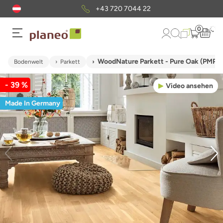
+43 720 7044 22
0
WoodNature Parkett - Pure Oak (PMP
Bodenwelt
Parkett
- 39 %
Video ansehen
Made In Germany