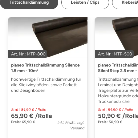
Trittschalldämmung
Leisten / Clips
Kleber&
Art. Nr.: MTP-800
Art. Nr.: MTP-500
planeo Trittschalldämmung Silence
planeo Trittschall
1.5 mm - 10m²
SilentStep 2.5 mm -
hochwertige Trittschalldämmung für
Trittschalldämmung f
alle Klickvinylböden, sowie Parkett
Laminat und Design
und Designböden
Trägerplatte zur Ver
Holzuntergründe od
Trockenestriche
Statt
84,90 €
/ Rolle
Statt
64,90 €
/ Rolle
65,90 € /Rolle
50,90 € /Roll
Preis: 65,90 €
Preis: 50,90 €
inkl. MwSt. zzgl.
Versand