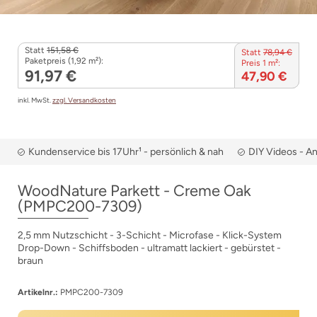
Statt
151,58 €
Statt
78,94 €
Paketpreis (1,92 m²):
Preis 1 m²:
91,97 €
47,90 €
inkl. MwSt.
zzgl. Versandkosten
Kundenservice bis 17Uhr¹ - persönlich & nah
DIY Videos - A
WoodNature Parkett - Creme Oak
(PMPC200-7309)
2,5 mm Nutzschicht - 3-Schicht - Microfase - Klick-System
Drop-Down - Schiffsboden - ultramatt lackiert - gebürstet -
braun
Artikelnr.:
PMPC200-7309