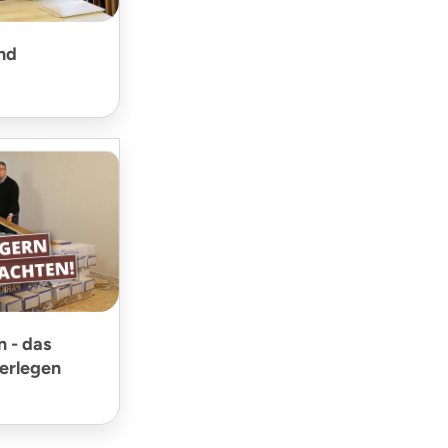
und
n - das
verlegen