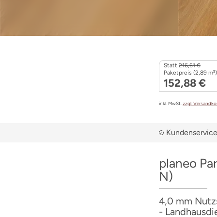
Statt
216,61 €
Paketpreis (2,89 m²)
152,88 €
inkl. MwSt.
zzgl. Versandk
Kundenservice 
planeo Pa
N)
4,0 mm Nutzs
- Landhausdie