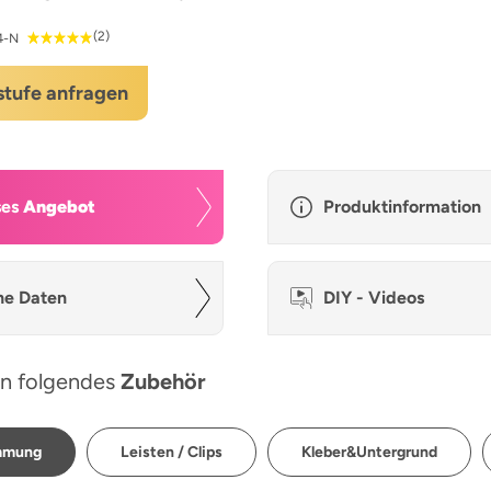
(2)
4-N
stufe anfragen
ses
Angebot
Produktinformation
he Daten
DIY - Videos
n folgendes
Zubehör
ämmung
Leisten / Clips
Kleber&Untergrund