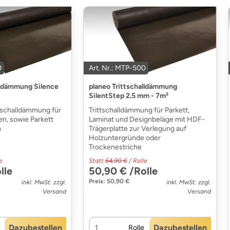
0
Art. Nr.: MTP-500
lldämmung Silence
planeo Trittschalldämmung
SilentStep 2.5 mm - 7m²
tschalldämmung für
Trittschalldämmung für Parkett,
den, sowie Parkett
Laminat und Designbeläge mit HDF-
n
Trägerplatte zur Verlegung auf
Holzuntergründe oder
Trockenestriche
e
Statt
64,90 €
/ Rolle
lle
50,90 € /Rolle
Preis: 50,90 €
inkl. MwSt. zzgl.
inkl. MwSt. zzgl.
Versand
Versand
Dazubestellen
Dazubestellen
Rolle