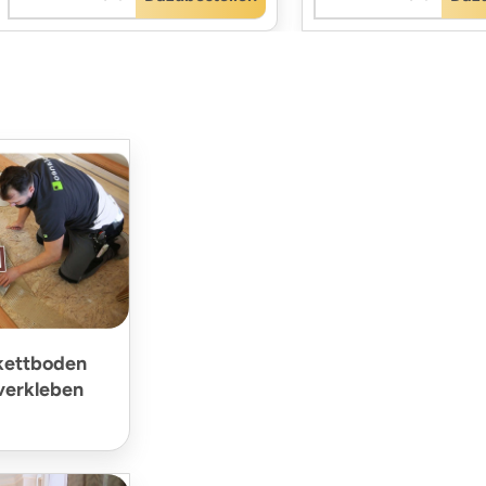
rkettboden
verkleben