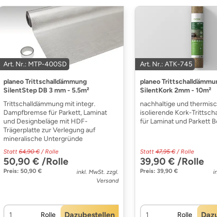
Art. Nr.: MTP-400SD
Art. Nr.: ATK-745
planeo Trittschalldämmung
planeo Trittschalldämmu
SilentStep DB 3 mm - 5.5m²
SilentKork 2mm - 10m²
Trittschalldämmung mit integr.
nachhaltige und thermis
Dampfbremse für Parkett, Laminat
isolierende Kork-Trittsc
und Designbeläge mit HDF-
für Laminat und Parkett 
Trägerplatte zur Verlegung auf
mineralische Untergründe
Statt
64,90 €
/ Rolle
Statt
47,95 €
/ Rolle
50,90 € /Rolle
39,90 € /Rolle
Preis: 50,90 €
Preis: 39,90 €
inkl. MwSt. zzgl.
i
Versand
Dazubestellen
Dazu
Rolle
Rolle