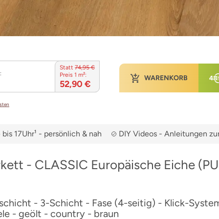
Statt
74,95 €
:
Preis 1 m²:
WARENKORB
52,90 €
osten
bis 17Uhr¹ - persönlich & nah
DIY Videos - Anleitungen 
rkett - CLASSIC Europäische Eiche (
chicht - 3-Schicht - Fase (4-seitig) - Klick-Sys
le - geölt - country - braun