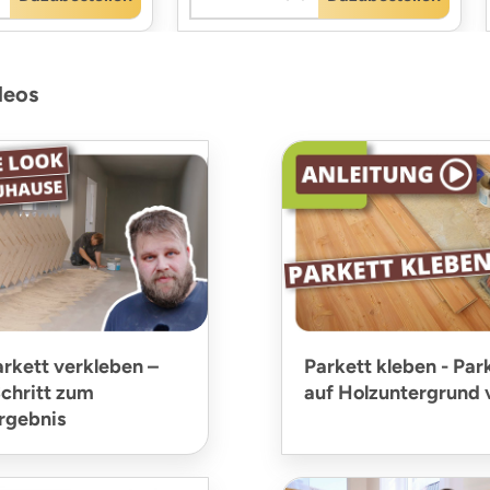
deos
arkett verkleben –
Parkett kleben - Pa
Schritt zum
auf Holzuntergrund 
rgebnis