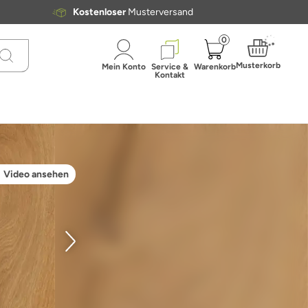
Kostenloser
Musterversand
0
Musterkorb
Mein Konto
Service &
Warenkorb
Kontakt
Video ansehen