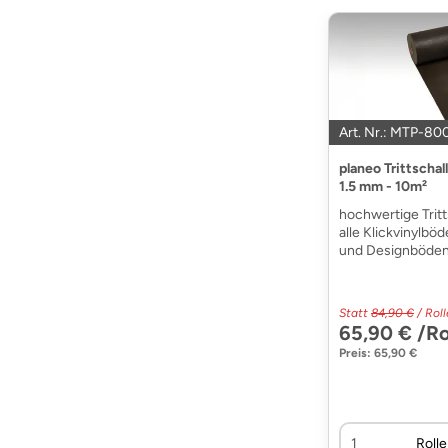
Art. Nr.: MTP-80
planeo Trittscha
1.5 mm - 10m²
hochwertige Trit
alle Klickvinylbö
und Designböde
Statt
84,90 €
/ Roll
65,90 € /Ro
Preis: 65,90 €
Rolle