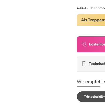
Artikelnr.:
PU-00018
Als Treppen
kostenlo
Technisc
Wir empfehle
Trittschalld