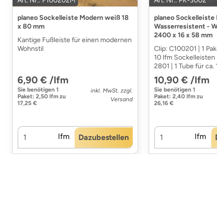
Art. Nr.: F100202M
Art. Nr.: PK-3002
planeo Sockelleiste Modern weiß 18
planeo Sockelleiste
x 80 mm
Wasserresistent - W
2400 x 16 x 58 mm
Kantige Fußleiste für einen modernen
Wohnstil
Clip: C100201 | 1 Pake
10 lfm Sockelleisten 
2801 | 1 Tube für ca. 
6,90 € /lfm
10,90 € /lfm
Sie benötigen
1
Sie benötigen
1
inkl. MwSt. zzgl.
Paket
:
2,50 lfm
zu
Paket
:
2,40 lfm
zu
Versand
17,25 €
26,16 €
lfm
lfm
Dazubestellen