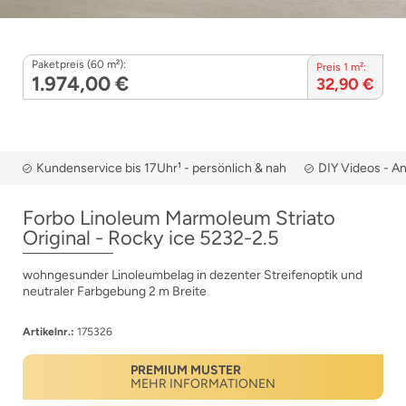
Paketpreis (60 m²):
Preis 1 m²:
1.974,00 €
32,90 €
Kundenservice bis 17Uhr¹ - persönlich & nah
DIY Videos - A
Forbo Linoleum Marmoleum Striato
Original - Rocky ice 5232-2.5
wohngesunder Linoleumbelag in dezenter Streifenoptik und
neutraler Farbgebung 2 m Breite
Artikelnr.:
175326
PREMIUM MUSTER
MEHR INFORMATIONEN