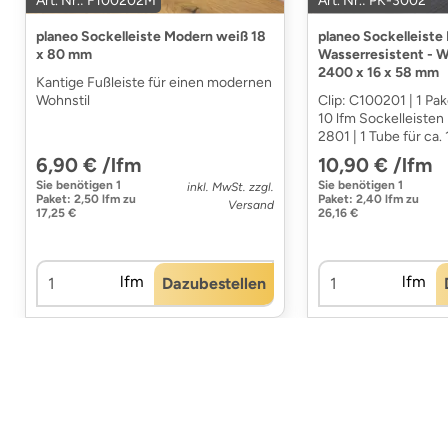
Art. Nr.: F100202M
Art. Nr.: PK-3002
planeo Sockelleiste Modern weiß 18
planeo Sockelleiste
x 80 mm
Wasserresistent - W
2400 x 16 x 58 mm
Kantige Fußleiste für einen modernen
Wohnstil
Clip: C100201 | 1 Pake
10 lfm Sockelleisten 
2801 | 1 Tube für ca. 
6,90 € /lfm
10,90 € /lfm
Sie benötigen
1
Sie benötigen
1
inkl. MwSt. zzgl.
Paket
:
2,50 lfm
zu
Paket
:
2,40 lfm
zu
Versand
17,25 €
26,16 €
lfm
lfm
Dazubestellen