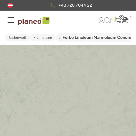
+43 720 7044 22
0
Forbo Linoleum Marmoleum Concrete -
Bodenwelt
Linoleum