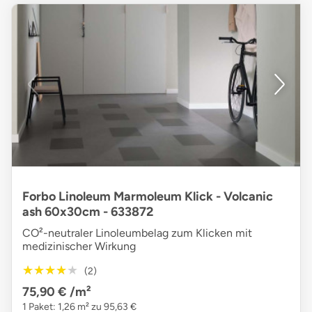
Forbo Linoleum Marmoleum Klick - Volcanic
ash 60x30cm - 633872
CO²-neutraler Linoleumbelag zum Klicken mit
medizinischer Wirkung
★★★★★
★★★★★
(2)
75,90 €
/m²
1 Paket: 1,26 m² zu 95,63 €