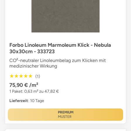
Forbo Linoleum Marmoleum Klick - Nebula
30x30cm - 333723
CO²-neutraler Linoleumbelag zum Klicken mit
medizinischer Wirkung
★★★★★
★★★★★
(1)
75,90 €
/m²
1 Paket: 0,63 m² zu 47,82 €
Lieferzeit
: 10 Tage
PREMIUM
MUSTER