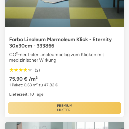
Forbo Linoleum Marmoleum Klick - Eternity
30x30cm - 333866
CO²-neutraler Linoleumbelag zum Klicken mit
medizinischer Wirkung
★★★★★
★★★★★
(2)
75,90 €
/m²
1 Paket: 0,63 m² zu 47,82 €
Lieferzeit
: 10 Tage
PREMIUM
MUSTER