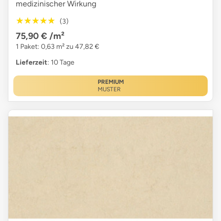
medizinischer Wirkung
★★★★★
★★★★★
(3)
75,90 €
/m²
1 Paket: 0,63 m² zu 47,82 €
Lieferzeit
: 10 Tage
PREMIUM
MUSTER