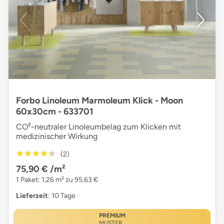
Forbo Linoleum Marmoleum Klick - Moon
60x30cm - 633701
CO²-neutraler Linoleumbelag zum Klicken mit
medizinischer Wirkung
★★★★★
★★★★★
(2)
75,90 €
/m²
1 Paket: 1,26 m² zu 95,63 €
Lieferzeit
: 10 Tage
PREMIUM
MUSTER