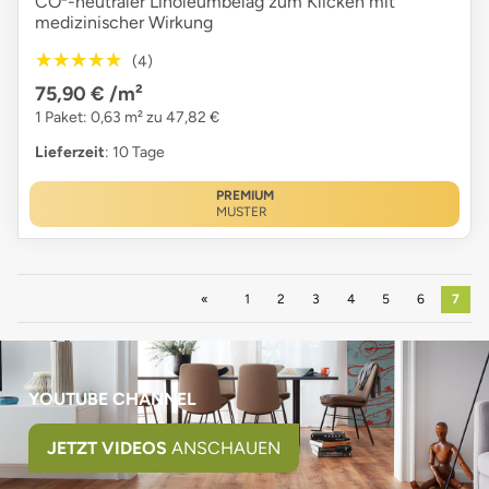
CO²-neutraler Linoleumbelag zum Klicken mit
medizinischer Wirkung
★★★★★
★★★★★
(4)
75,90 €
/m²
1 Paket: 0,63 m² zu 47,82 €
Lieferzeit
: 10 Tage
PREMIUM
MUSTER
Zurück
1
2
3
4
5
6
7
YOUTUBE CHANNEL
JETZT VIDEOS
ANSCHAUEN