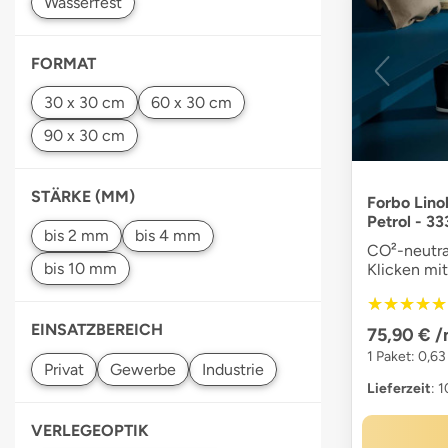
FORMAT
STÄRKE (MM)
Forbo Lino
Petrol - 3
CO²-neutra
Klicken mi
★★★★★
★★★★★
EINSATZBEREICH
75,90 €
/
1 Paket: 0,6
Lieferzeit
: 
VERLEGEOPTIK