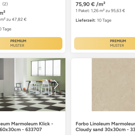
75,90 €
/m²
(2)
1 Paket: 1,26 m² zu 95,63 €
m²
3 m² zu 47,82 €
Lieferzeit
: 10 Tage
10 Tage
PREMIUM
PREMIUM
MUSTER
MUSTER
leum Marmoleum Klick -
Forbo Linoleum Marmoleum
e 60x30cm - 633707
Cloudy sand 30x30cm - 3