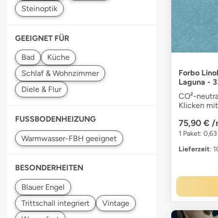
Steinoptik
GEEIGNET FÜR
Bad
Küche
Forbo Lino
Schlaf & Wohnzimmer
Laguna - 
CO²-neutra
Klicken mi
FUSSBODENHEIZUNG
75,90 €
/
1 Paket: 0,6
Lieferzeit
: 
BESONDERHEITEN