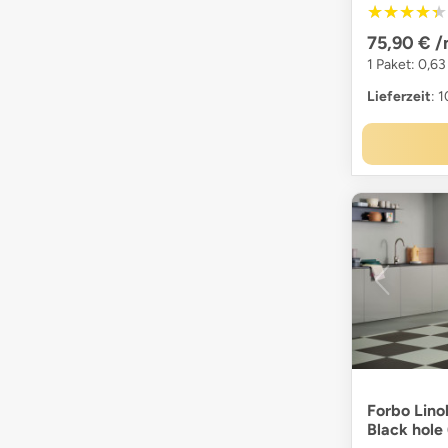
★★★★★
★★★★★
75,90 €
/
1 Paket: 0,6
Lieferzeit
: 
Forbo Lino
Black hol