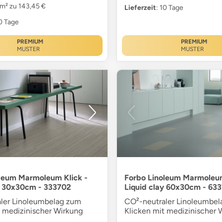
 m² zu 143,45 €
Lieferzeit
: 10 Tage
10 Tage
PREMIUM
PREMIUM
MUSTER
MUSTER
leum Marmoleum Klick -
Forbo Linoleum Marmoleum
y 30x30cm - 333702
Liquid clay 60x30cm - 63
ler Linoleumbelag zum
CO²-neutraler Linoleumbe
t medizinischer Wirkung
Klicken mit medizinischer 