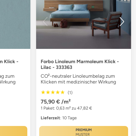
 Klick -
Forbo Linoleum Marmoleum Klick -
Lilac - 333363
lag zum
CO²-neutraler Linoleumbelag zum
Wirkung
Klicken mit medizinischer Wirkung
★★★★★
★★★★★
(1)
75,90 €
/m²
1 Paket: 0,63 m² zu 47,82 €
Lieferzeit
: 10 Tage
PREMIUM
MUSTER