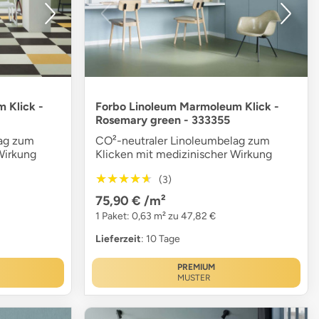
 Klick -
Forbo Linoleum Marmoleum Klick -
Rosemary green - 333355
lag zum
CO²-neutraler Linoleumbelag zum
Wirkung
Klicken mit medizinischer Wirkung
★★★★★
★★★★★
(3)
75,90 €
/m²
1 Paket: 0,63 m² zu 47,82 €
Lieferzeit
: 10 Tage
PREMIUM
MUSTER