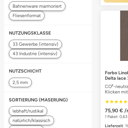
Fliesenformat
NUTZUNGSKLASSE
NUTZSCHICHT
Forbo Lino
Delta lace
CO²-neutra
Klicken mi
SORTIERUNG (MASERUNG)
★★★★★
★★★★★
75,90 €
/
1 Paket: 0,6
Lieferzeit
: 