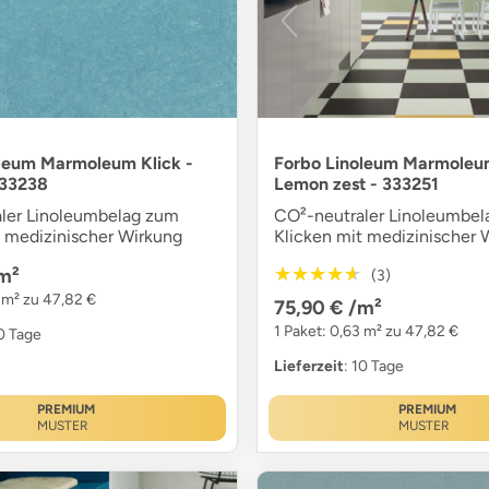
leum Marmoleum Klick -
Forbo Linoleum Marmoleum
333238
Lemon zest - 333251
ler Linoleumbelag zum
CO²-neutraler Linoleumbe
t medizinischer Wirkung
Klicken mit medizinischer 
★★★★★
★★★★★
m²
(3)
3 m² zu 47,82 €
75,90 €
/m²
1 Paket: 0,63 m² zu 47,82 €
10 Tage
Lieferzeit
: 10 Tage
PREMIUM
PREMIUM
MUSTER
MUSTER