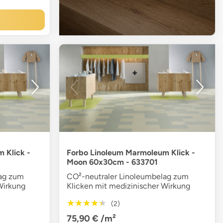
 Klick -
Forbo Linoleum Marmoleum Klick -
Moon 60x30cm - 633701
lag zum
CO²-neutraler Linoleumbelag zum
Wirkung
Klicken mit medizinischer Wirkung
★★★★★
★★★★★
(2)
75,90 €
/m²