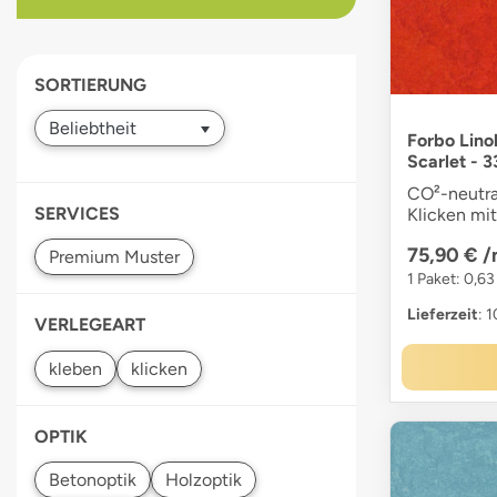
devices
users
can
SORTIERUNG
use
touch
and
Forbo Lino
Scarlet - 
swipe
gestures.
CO²-neutra
SERVICES
Klicken mi
75,90 €
/
1 Paket: 0,6
Lieferzeit
: 
VERLEGEART
OPTIK
Betonoptik
Holzoptik