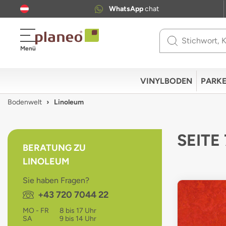
WhatsApp
chat
Use
Menü
up
and
down
VINYLBODEN
PARKE
arrows
to
Bodenwelt
Linoleum
select
available
result.
SEITE
Press
BERATUNG ZU
enter
LINOLEUM
to
go
Sie haben Fragen?
to
Telefon:
+43 720 7044 22
selected
search
MO - FR
8 bis 17 Uhr
result.
SA
9 bis 14 Uhr
Touch