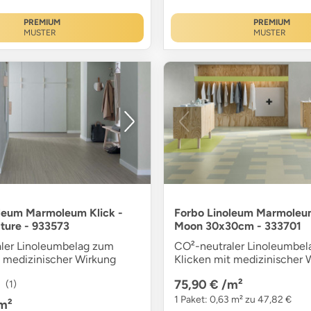
PREMIUM
PREMIUM
MUSTER
MUSTER
leum Marmoleum Klick -
Forbo Linoleum Marmoleum
ature - 933573
Moon 30x30cm - 333701
ler Linoleumbelag zum
CO²-neutraler Linoleumbe
t medizinischer Wirkung
Klicken mit medizinischer 
75,90 €
/m²
(1)
1 Paket: 0,63 m² zu 47,82 €
m²