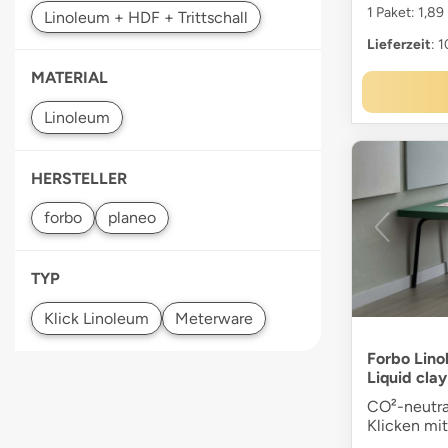
1 Paket: 1,89
Lieferzeit
: 
MATERIAL
HERSTELLER
TYP
Klick Linoleum
Meterware
Forbo Lino
Liquid cla
CO²-neutra
Klicken mi