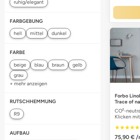
FARBGEBUNG
FARBE
grau
+ mehr anzeigen
Forbo Lino
RUTSCHHEMMUNG
Trace of n
CO²-neutra
Klicken mi
★★★★★
★★★★★
AUFBAU
75,90 €
/