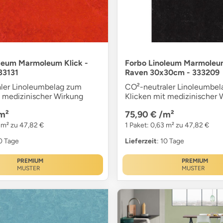
leum Marmoleum Klick -
Forbo Linoleum Marmoleum
333131
Raven 30x30cm - 333209
ler Linoleumbelag zum
CO²-neutraler Linoleumbe
t medizinischer Wirkung
Klicken mit medizinischer 
m²
75,90 €
/m²
3 m² zu 47,82 €
1 Paket: 0,63 m² zu 47,82 €
10 Tage
Lieferzeit
: 10 Tage
PREMIUM
PREMIUM
MUSTER
MUSTER