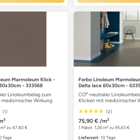
leum Marmoleum Klick -
Forbo Linoleum Marmoleum
 30x30cm - 333568
Delta lace 60x30cm - 633
ler Linoleumbelag zum
CO²-neutraler Linoleumbe
t medizinischer Wirkung
Klicken mit medizinischer 
★★★★★
★★★★★
(1)
(2)
m²
75,90 €
/m²
3 m² zu 47,82 €
1 Paket: 1,26 m² zu 95,63 €
10 Tage
Lieferzeit
: 10 Tage