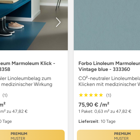
leum Marmoleum Klick -
Forbo Linoleum Marmoleum
33358
Vintage blue - 333360
ler Linoleumbelag zum
CO²-neutraler Linoleumbe
t medizinischer Wirkung
Klicken mit medizinischer 
★★★★★
★★★★★
(1)
(1)
m²
75,90 €
/m²
3 m² zu 47,82 €
1 Paket: 0,63 m² zu 47,82 €
10 Tage
Lieferzeit
: 10 Tage
PREMIUM
PREMIUM
MUSTER
MUSTER