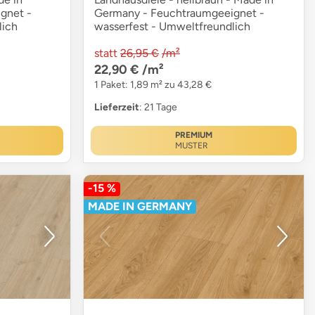
gnet -
Germany - Feuchtraumgeeignet -
lich
wasserfest - Umweltfreundlich
statt
26,95 €
/m²
22,90 €
/m²
1 Paket: 1,89 m² zu 43,28 €
Lieferzeit
: 21 Tage
PREMIUM
MUSTER
-15 %
MADE IN GERMANY