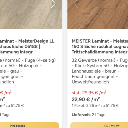
minat - MeisterDesign LL
MEISTER Laminat - Meiste
shaus Eiche 06188 |
150 S Eiche rustikal cogna
ldämmung integr.
Trittschalldämmung integr
 (normal) - Fuge (4-seitig)
32 Gewerbe (normal) - Fuge
tem 5G - Holzoptik -
- Klick-System 5G - Holzop
le - grau -
Landhausdiele - braun -
geeignet -
Feuchtraumgeeignet -
undlich
Umweltfreundlich
 €
/m²
statt
29,95 €
/m²
m²
22,90 €
/m²
 m² zu 51,75 €
1 Paket: 2,26 m² zu 51,75 €
21 Tage
Lieferzeit
: 21 Tage
PREMIUM
PREMIUM