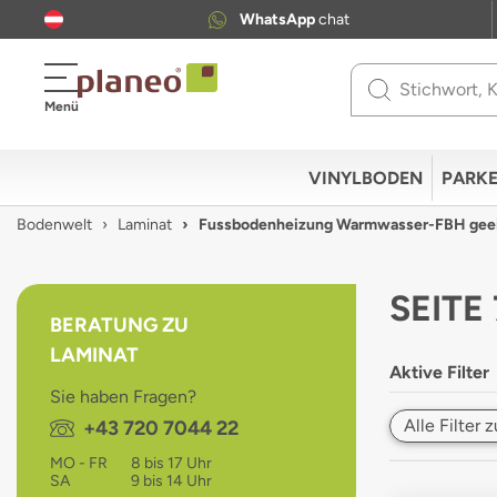
WhatsApp
chat
Use
Menü
up
and
down
VINYLBODEN
PARKE
arrows
to
Bodenwelt
Laminat
Fussbodenheizung Warmwasser-FBH gee
select
available
result.
SEITE
Press
BERATUNG ZU
enter
LAMINAT
to
Aktive Filter
go
Sie haben Fragen?
to
Alle Filter
Telefon:
+43 720 7044 22
selected
search
MO - FR
8 bis 17 Uhr
result.
SA
9 bis 14 Uhr
Touch