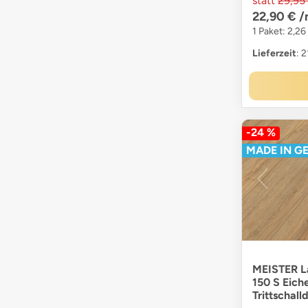
statt
29,95
22,90 €
/
1 Paket: 2,26
Lieferzeit
: 
-24 %
MADE IN G
MEISTER La
150 S Eich
Trittschal