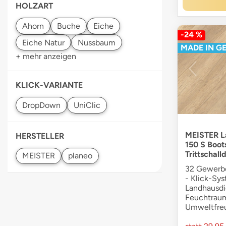
HOLZART
-24 %
MADE IN G
+ mehr anzeigen
KLICK-VARIANTE
MEISTER La
HERSTELLER
150 S Boot
Trittschal
32 Gewerbe
- Klick-Sys
Landhausdie
Feuchtraum
Umweltfre