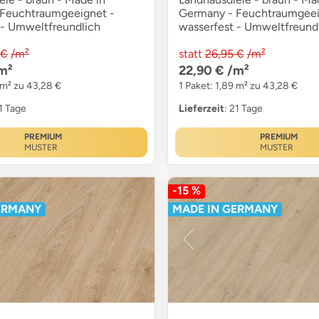
Feuchtraumgeeignet -
Germany - Feuchtraumgeei
 - Umweltfreundlich
wasserfest - Umweltfreund
 €
/m²
statt
26,95 €
/m²
m²
22,90 €
/m²
 m² zu 43,28 €
1 Paket: 1,89 m² zu 43,28 €
21 Tage
Lieferzeit
: 21 Tage
PREMIUM
PREMIUM
MUSTER
MUSTER
-15 %
ERMANY
MADE IN GERMANY