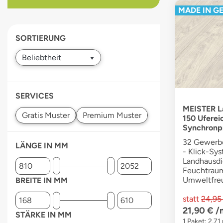
MADE IN G
devices
users
can
SORTIERUNG
use
touch
and
swipe
gestures.
SERVICES
MEISTER La
150 Uferei
Synchronp
32 Gewerbe
LÄNGE IN MM
- Klick-Sys
Landhausdi
Feuchtraum
Umweltfre
BREITE IN MM
statt
24,95
21,90 €
/
STÄRKE IN MM
1 Paket: 2,71