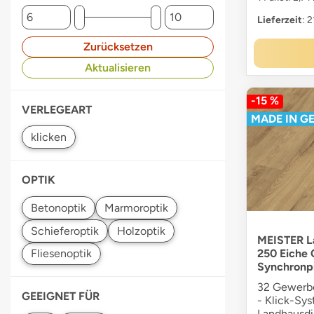
Lieferzeit
: 
Zurücksetzen
Aktualisieren
-15 %
VERLEGEART
MADE IN G
OPTIK
MEISTER La
250 Eiche
Synchronp
32 Gewerbe
GEEIGNET FÜR
- Klick-Sys
Landhausdi