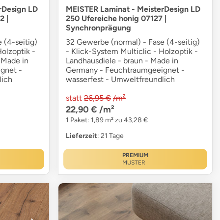
rDesign LD
MEISTER Laminat - MeisterDesign LD
2 |
250 Ufereiche honig 07127 |
Synchronprägung
 (4-seitig)
32 Gewerbe (normal) - Fase (4-seitig)
Holzoptik -
- Klick-System Multiclic - Holzoptik -
 Made in
Landhausdiele - braun - Made in
gnet -
Germany - Feuchtraumgeeignet -
lich
wasserfest - Umweltfreundlich
statt
26,95 €
/m²
22,90 €
/m²
1 Paket: 1,89 m² zu 43,28 €
Lieferzeit
: 21 Tage
PREMIUM
MUSTER