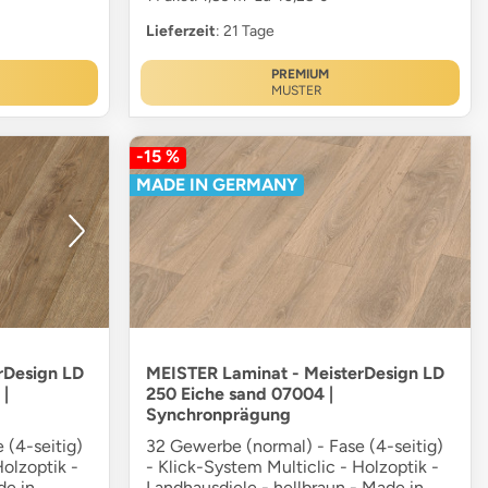
Lieferzeit
: 21 Tage
PREMIUM
MUSTER
-15 %
MADE IN GERMANY
rDesign LD
MEISTER Laminat - MeisterDesign LD
|
250 Eiche sand 07004 |
Synchronprägung
 (4-seitig)
32 Gewerbe (normal) - Fase (4-seitig)
Holzoptik -
- Klick-System Multiclic - Holzoptik -
de in
Landhausdiele - hellbraun - Made in