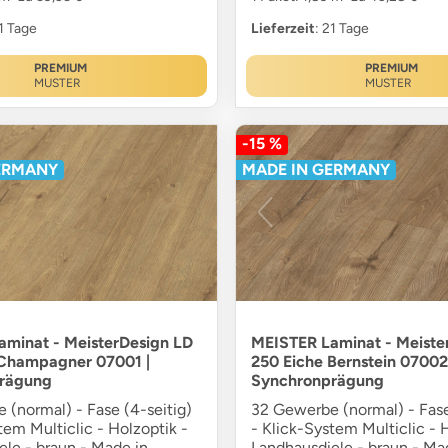
21 Tage
Lieferzeit
: 21 Tage
PREMIUM
PREMIUM
MUSTER
MUSTER
-15 %
ERMANY
MADE IN GERMANY
minat - MeisterDesign LD
MEISTER Laminat - Meiste
 Champagner 07001 |
250 Eiche Bernstein 07002 
rägung
Synchronprägung
 (normal) - Fase (4-seitig)
32 Gewerbe (normal) - Fase
tem Multiclic - Holzoptik -
- Klick-System Multiclic - 
ele - braun - Made in
Landhausdiele - braun - Ma