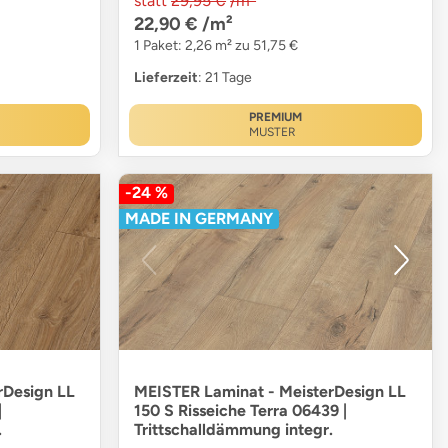
statt
29,95 €
/m²
22,90 €
/m²
1 Paket: 2,26 m² zu 51,75 €
Lieferzeit
: 21 Tage
PREMIUM
MUSTER
-24 %
MADE IN GERMANY
rDesign LL
MEISTER Laminat - MeisterDesign LL
|
150 S Risseiche Terra 06439 |
.
Trittschalldämmung integr.