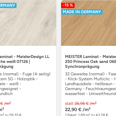
-15 %
ERMANY
MADE IN GERMANY
minat - MeisterDesign LL
MEISTER Laminat - Meiste
che weiß 07126 |
250 Princess Oak sand 068
rägung
Synchronprägung
 (normal) - Fuge (4-seitig)
32 Gewerbe (normal) - Fase
tem 5G - Holzoptik -
- Klick-System Multiclic - 
ele - weiß -
Landhausdiele - hellbraun -
geeignet -
Germany - Feuchtraumgeei
undlich
wasserfest - Umweltfreund
 €
/m²
statt
26,95 €
/m²
m²
22,90 €
/m²
 m² zu 59,35 €
1 Paket: 1,89 m² zu 43,28 €