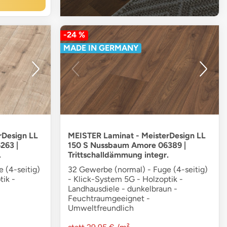
-24 %
MADE IN GERMANY
rDesign LL
MEISTER Laminat - MeisterDesign LL
263 |
150 S Nussbaum Amore 06389 |
.
Trittschalldämmung integr.
 (4-seitig)
32 Gewerbe (normal) - Fuge (4-seitig)
tik -
- Klick-System 5G - Holzoptik -
Landhausdiele - dunkelbraun -
Feuchtraumgeeignet -
Umweltfreundlich