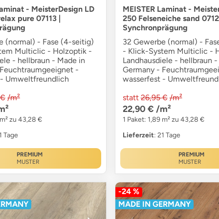
minat - MeisterDesign LD
MEISTER Laminat - Meiste
elax pure 07113 |
250 Felseneiche sand 0712
rägung
Synchronprägung
 (normal) - Fase (4-seitig)
32 Gewerbe (normal) - Fase
tem Multiclic - Holzoptik -
- Klick-System Multiclic - 
le - hellbraun - Made in
Landhausdiele - hellbraun -
Feuchtraumgeeignet -
Germany - Feuchtraumgeei
 - Umweltfreundlich
wasserfest - Umweltfreund
 €
/m²
statt
26,95 €
/m²
m²
22,90 €
/m²
 m² zu 43,28 €
1 Paket: 1,89 m² zu 43,28 €
21 Tage
Lieferzeit
: 21 Tage
PREMIUM
PREMIUM
MUSTER
MUSTER
-24 %
ERMANY
MADE IN GERMANY