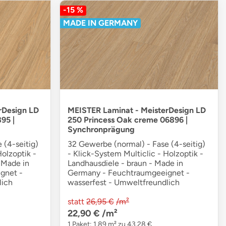
-15 %
MADE IN GERMANY
rDesign LD
MEISTER Laminat - MeisterDesign LD
95 |
250 Princess Oak creme 06896 |
Synchronprägung
 (4-seitig)
32 Gewerbe (normal) - Fase (4-seitig)
Holzoptik -
- Klick-System Multiclic - Holzoptik -
 Made in
Landhausdiele - braun - Made in
gnet -
Germany - Feuchtraumgeeignet -
lich
wasserfest - Umweltfreundlich
statt
26,95 €
/m²
22,90 €
/m²
1 Paket: 1,89 m² zu 43,28 €