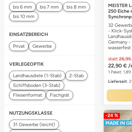
MEISTER La
250 Eiche r
Synchronp
32 Gewerbe
- Klick-Sys
EINSATZBEREICH
Landhausdie
Germany - 
wasserfest
statt
26,95
VERLEGEOPTIK
22,90 €
/
1 Paket: 1,89
Lieferzeit
: 
NUTZUNGSKLASSE
-24 %
MADE IN G