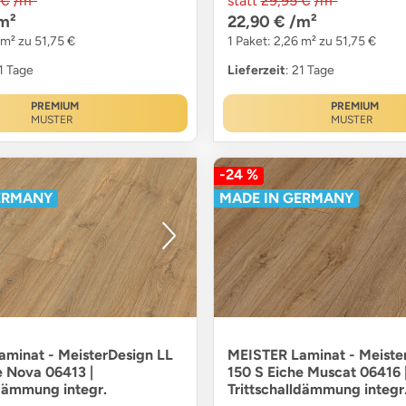
 €
/m²
statt
29,95 €
/m²
m²
22,90 €
/m²
 m² zu 51,75 €
1 Paket: 2,26 m² zu 51,75 €
21 Tage
Lieferzeit
: 21 Tage
PREMIUM
PREMIUM
MUSTER
MUSTER
-24 %
ERMANY
MADE IN GERMANY
minat - MeisterDesign LL
MEISTER Laminat - Meiste
e Nova 06413 |
150 S Eiche Muscat 06416 
ldämmung integr.
Trittschalldämmung integr