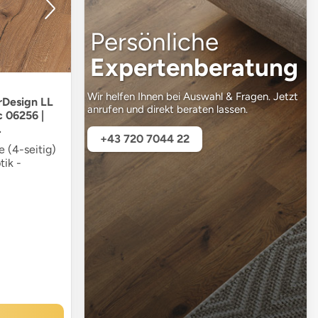
Persönliche
Expertenberatung
Wir helfen Ihnen bei Auswahl & Fragen. Jetzt
rDesign LL
anrufen und direkt beraten lassen.
c 06256 |
.
+43 720 7044 22
 (4-seitig)
tik -