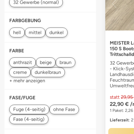
FARBGEBUNG
MEISTER La
150 S Boot
FARBE
Trittschal
32 Gewerbe
- Klick-Sys
Landhausdie
Feuchtraum
+ mehr anzeigen
Umweltfre
statt
29,95
FASE/FUGE
22,90 €
/
1 Paket: 2,26
Lieferzeit
: 