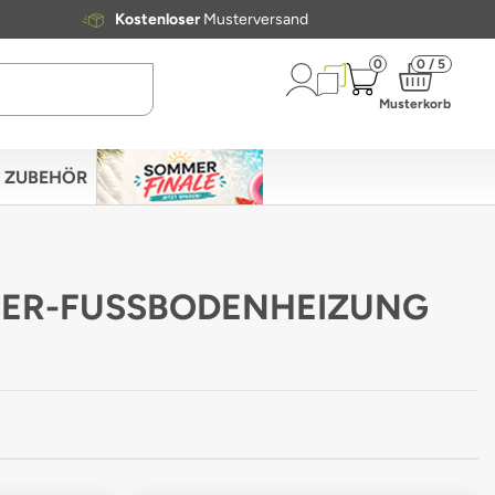
Kostenloser
Musterversand
0
0 / 5
Musterkorb
ZUBEHÖR
SSER-FUSSBODENHEIZUNG