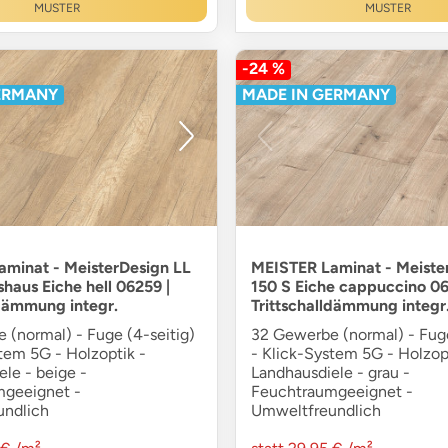
MUSTER
MUSTER
-24 %
ERMANY
MADE IN GERMANY
minat - MeisterDesign LL
MEISTER Laminat - Meiste
shaus Eiche hell 06259 |
150 S Eiche cappuccino 06
ldämmung integr.
Trittschalldämmung integr
 (normal) - Fuge (4-seitig)
32 Gewerbe (normal) - Fuge
tem 5G - Holzoptik -
- Klick-System 5G - Holzop
le - beige -
Landhausdiele - grau -
geeignet -
Feuchtraumgeeignet -
undlich
Umweltfreundlich