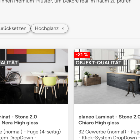
 Ihnen Premium-Muster, um Dekore real im Raum zu prüfen
 zurücksetzen
Hochglanz
×
-21 %
ALITÄT
OBJEKT-QUALITÄT
inat - Stone 2.0
planeo Laminat - Stone 2.0
Nera High gloss
Chiaro High gloss
 (normal) - Fuge (4-seitig)
32 Gewerbe (normal) - Fuge
stem DropDown -
- Klick-System DropDown -