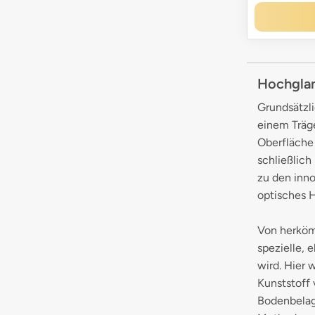
Hochglan
Grundsätzl
einem Träge
Oberfläche 
schließlich
zu den inno
optisches H
Von herköm
spezielle, 
wird. Hier 
Kunststoff 
Bodenbelag 