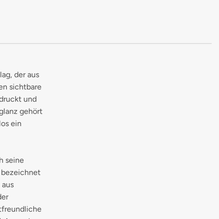
ag, der aus
en sichtbare
edruckt und
glanz gehört
os ein
h seine
e bezeichnet
 aus
der
tfreundliche