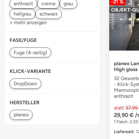
-21 %
OBJEKT-QU
+ mehr anzeigen
FASE/FUGE
planeo Lam
High gloss
KLICK-VARIANTE
32 Gewerbe
- Klick-Sy
Marmoropti
anthrazit
HERSTELLER
statt
37,95
29,90 €
/
1 Paket: 2,59
Lieferzeit
: 