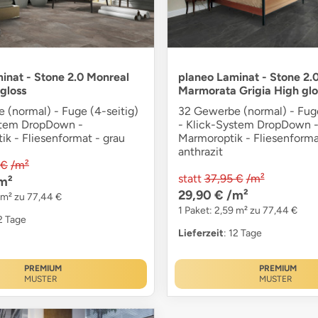
inat - Stone 2.0 Monreal
planeo Laminat - Stone 2.
 gloss
Marmorata Grigia High glo
 (normal) - Fuge (4-seitig)
32 Gewerbe (normal) - Fuge
stem DropDown -
- Klick-System DropDown 
ik - Fliesenformat - grau
Marmoroptik - Fliesenforma
anthrazit
 €
/m²
statt
37,95 €
/m²
m²
29,90 €
/m²
 m² zu 77,44 €
1 Paket: 2,59 m² zu 77,44 €
12 Tage
Lieferzeit
: 12 Tage
PREMIUM
PREMIUM
MUSTER
MUSTER