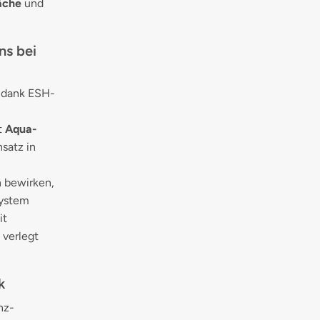
äche
und
ns bei
e dank ESH-
t
Aqua-
satz in
n bewirken,
system
it
verlegt
k
nz-