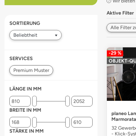
Wir bieten
devices
users
Aktive Filter
can
SORTIERUNG
use
Alle Filter
touch
and
swipe
gestures.
-29 %
SERVICES
OBJEKT-QU
LÄNGE IN MM
BREITE IN MM
planeo Lam
Marmorata 
32 Gewerbe
STÄRKE IN MM
- Klick-Sy