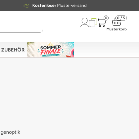
Kostenloser
Musterversand
0
0 / 5
Musterkorb
ZUBEHÖR
ugenoptik