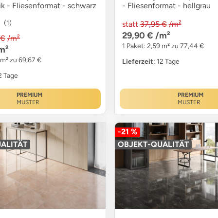
k - Fliesenformat - schwarz
- Fliesenformat - hellgrau
(1)
statt
37,95 €
/m²
29,90 €
/m²
 €
/m²
1 Paket: 2,59 m² zu 77,44 €
m²
 m² zu 69,67 €
Lieferzeit
: 12 Tage
12 Tage
PREMIUM
PREMIUM
MUSTER
MUSTER
-21 %
ALITÄT
OBJEKT-QUALITÄT