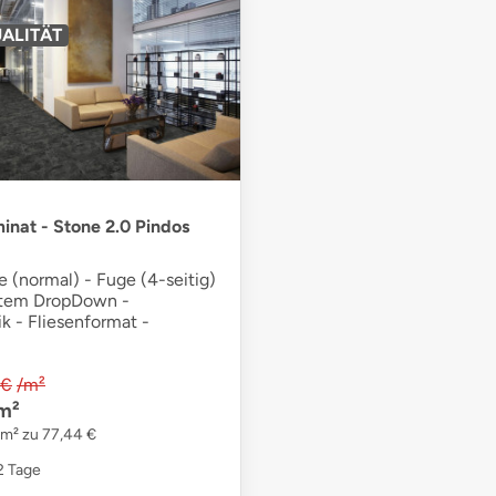
ALITÄT
inat - Stone 2.0 Pindos
 (normal) - Fuge (4-seitig)
stem DropDown -
k - Fliesenformat -
 €
/m²
m²
 m² zu 77,44 €
12 Tage