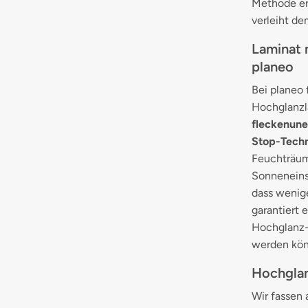
Methode er
verleiht de
Laminat 
planeo
Bei planeo
Hochglanzl
fleckenune
Stop-Techn
Feuchträume
Sonneneinst
dass wenig
garantiert 
Hochglanz-
werden kön
Hochglan
Wir fassen 