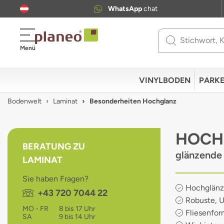
WhatsApp
chat
Use
Menü
up
and
down
VINYLBODEN
PARKE
arrows
to
Bodenwelt
Laminat
Besonderheiten Hochglanz
select
available
result.
HOCH
Press
BERATUNG ZU
enter
glänzende 
LAMINAT
to
go
Sie haben Fragen?
to
Hochglänze
Telefon:
+43 720 7044 22
selected
Robuste, U
search
MO - FR
8 bis 17 Uhr
Fliesenfor
result.
SA
9 bis 14 Uhr
Touch