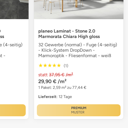
0
planeo Laminat - Stone 2.0
ss
Marmorata Chiara High gloss
 (4-seitig)
32 Gewerbe (normal) - Fuge (4-seitig)
-
- Klick-System DropDown -
t -
Marmoroptik - Fliesenformat - weiß
★★★★★
★★★★★
(1)
statt
37,95 €
/m²
29,90 €
/m²
1 Paket: 2,59 m² zu 77,44 €
Lieferzeit
: 12 Tage
PREMIUM
MUSTER