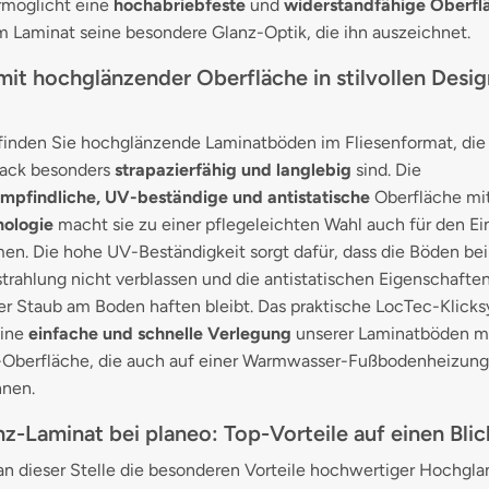
möglicht eine
hochabriebfeste
und
widerstandfähige Oberfl
m Laminat seine besondere Glanz-Optik, die ihn auszeichnet.
mit hochglänzender Oberfläche in stilvollen Desig
 finden Sie hochglänzende Laminatböden im Fliesenformat, di
ack besonders
strapazierfähig und langlebig
sind. Die
mpfindliche, UV-beständige und antistatische
Oberfläche mi
ologie
macht sie zu einer pflegeleichten Wahl auch für den Ein
n. Die hohe UV-Beständigkeit sorgt dafür, dass die Böden bei
rahlung nicht verblassen und die antistatischen Eigenschafte
er Staub am Boden haften bleibt. Das praktische LocTec-Klick
eine
einfache und schnelle Verlegung
unserer Laminatböden m
Oberfläche, die auch auf einer Warmwasser-Fußbodenheizung 
nen.
z-Laminat bei planeo: Top-Vorteile auf einen Blic
an dieser Stelle die besonderen Vorteile hochwertiger Hochgla