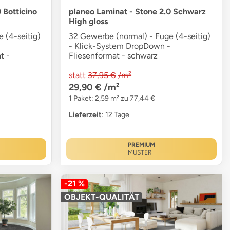
 Botticino
planeo Laminat - Stone 2.0 Schwarz
High gloss
 (4-seitig)
32 Gewerbe (normal) - Fuge (4-seitig)
-
- Klick-System DropDown -
t -
Fliesenformat - schwarz
statt
37,95 €
/m²
29,90 €
/m²
1 Paket: 2,59 m² zu 77,44 €
Lieferzeit
: 12 Tage
PREMIUM
MUSTER
-21 %
OBJEKT-QUALITÄT