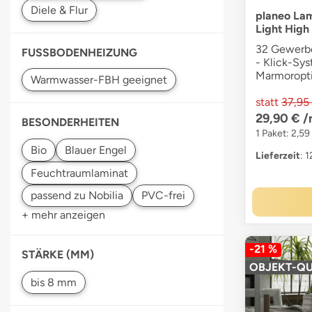
planeo Lam
Light High
32 Gewerbe
FUSSBODENHEIZUNG
- Klick-Sy
Marmoropti
statt
37,95
29,90 €
/
BESONDERHEITEN
1 Paket: 2,59
Lieferzeit
: 
+ mehr anzeigen
-21 %
STÄRKE (MM)
OBJEKT-QU