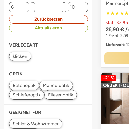
Marmoropti
★★★★★
★★★★★
Zurücksetzen
statt
37,95
Aktualisieren
26,90 €
/
1 Paket: 2,59
VERLEGEART
Lieferzeit
: 
OPTIK
-21 %
OBJEKT-QU
GEEIGNET FÜR