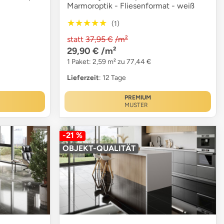
Marmoroptik - Fliesenformat - weiß
★★★★★
★★★★★
(1)
statt
37,95 €
/m²
29,90 €
/m²
1 Paket: 2,59 m² zu 77,44 €
Lieferzeit
: 12 Tage
PREMIUM
MUSTER
-21 %
OBJEKT-QUALITÄT