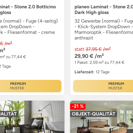
inat - Stone 2.0 Botticino
planeo Laminat - Stone 2.0
 gloss
Dark High gloss
 (normal) - Fuge (4-seitig)
32 Gewerbe (normal) - Fuge
stem DropDown -
- Klick-System DropDown 
k - Fliesenformat - creme
Marmoroptik - Fliesenforma
anthrazit
 €
/m²
statt
37,95 €
/m²
m²
29,90 €
/m²
 m² zu 77,44 €
1 Paket: 2,59 m² zu 77,44 €
12 Tage
Lieferzeit
: 12 Tage
PREMIUM
PREMIUM
MUSTER
MUSTER
-21 %
ALITÄT
OBJEKT-QUALITÄT