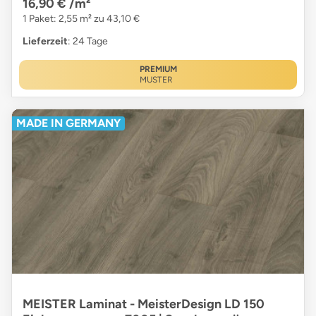
16,90 €
/m²
1 Paket: 2,55 m² zu 43,10 €
Lieferzeit
: 24 Tage
PREMIUM
MUSTER
MADE IN GERMANY
MEISTER Laminat - MeisterDesign LD 150