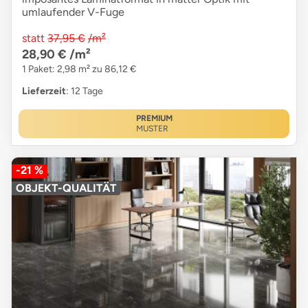
umlaufender V-Fuge
statt
37,95 €
/m²
28,90 €
/m²
1 Paket: 2,98 m² zu 86,12 €
Lieferzeit
: 12 Tage
PREMIUM
MUSTER
-21 %
OBJEKT-QUALITÄT