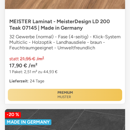
MEISTER Laminat - MeisterDesign LD 200
Teak 07145 | Made in Germany
32 Gewerbe (normal) - Fase (4-seitig) - Klick-System
Multiclic - Holzoptik - Landhausdiele - braun -
Feuchtraumgeeignet - Umweltfreundlich
statt
21,95 €
/m²
17,90 €
/m²
1 Paket: 2,51 m² zu 44,93 €
Lieferzeit
: 24 Tage
PREMIUM
MUSTER
-20 %
MADE IN GERMANY