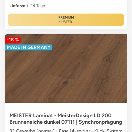
Lieferzeit
: 24 Tage
PREMIUM
MUSTER
-18 %
MADE IN GERMANY
MEISTER Laminat - MeisterDesign LD 200
Brunneneiche dunkel 07111 | Synchronprägung
32 Gewerbe (normal) - Fase (4-seitig) - Klick-System