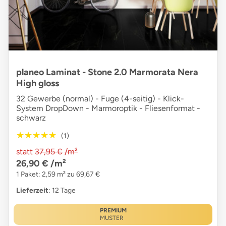
planeo Laminat - Stone 2.0 Marmorata Nera
High gloss
32 Gewerbe (normal) - Fuge (4-seitig) - Klick-
System DropDown - Marmoroptik - Fliesenformat -
schwarz
★★★★★
★★★★★
(1)
statt
37,95 €
/m²
26,90 €
/m²
1 Paket: 2,59 m² zu 69,67 €
Lieferzeit
: 12 Tage
PREMIUM
MUSTER