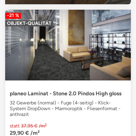
-21 %
OBJEKT-QUALITÄT
planeo Laminat - Stone 2.0 Pindos High gloss
32 Gewerbe (normal) - Fuge (4-seitig) - Klick-
System DropDown - Marmoroptik - Fliesenformat -
anthrazit
statt
37,95 €
/m²
29,90 €
/m²