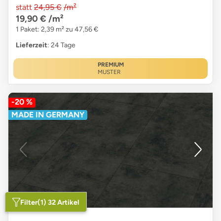
statt
24,95 €
/m²
19,90 €
/m²
1 Paket: 2,39 m² zu 47,56 €
Lieferzeit
: 24 Tage
PREMIUM
MUSTER
-20 %
MADE IN GERMANY
Filter
(1) 32 Artikel