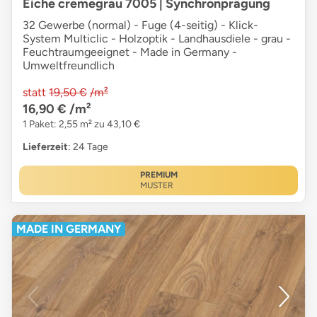
Eiche cremegrau 7005 | Synchronprägung
32 Gewerbe (normal) - Fuge (4-seitig) - Klick-
System Multiclic - Holzoptik - Landhausdiele - grau -
Feuchtraumgeeignet - Made in Germany -
Umweltfreundlich
statt
19,50 €
/m²
16,90 €
/m²
1 Paket: 2,55 m² zu 43,10 €
Lieferzeit
: 24 Tage
PREMIUM
MUSTER
MADE IN GERMANY