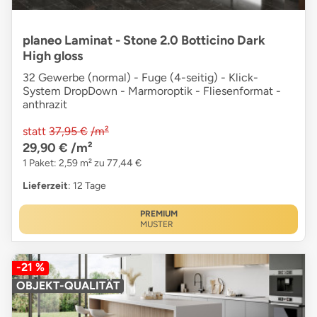
planeo Laminat - Stone 2.0 Botticino Dark
High gloss
32 Gewerbe (normal) - Fuge (4-seitig) - Klick-
System DropDown - Marmoroptik - Fliesenformat -
anthrazit
statt
37,95 €
/m²
29,90 €
/m²
1 Paket: 2,59 m² zu 77,44 €
Lieferzeit
: 12 Tage
PREMIUM
MUSTER
-21 %
OBJEKT-QUALITÄT