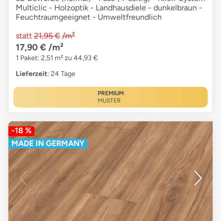
Multiclic - Holzoptik - Landhausdiele - dunkelbraun -
Feuchtraumgeeignet - Umweltfreundlich
statt
21,95 €
/m²
17,90 €
/m²
1 Paket: 2,51 m² zu 44,93 €
Lieferzeit
: 24 Tage
PREMIUM
MUSTER
-18 %
MADE IN GERMANY