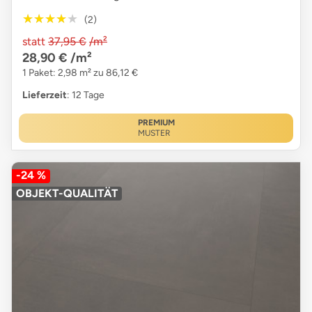
★★★★★
★★★★★
(2)
statt
37,95 €
/m²
28,90 €
/m²
1 Paket: 2,98 m² zu 86,12 €
Lieferzeit
: 12 Tage
PREMIUM
MUSTER
-24 %
OBJEKT-QUALITÄT