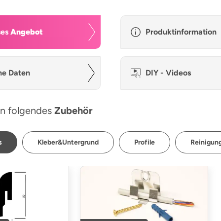
ses
Angebot
Produktinformation
he Daten
DIY - Videos
n folgendes
Zubehör
s
Kleber&Untergrund
Profile
Reinigung