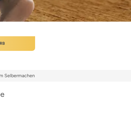
RB
zum Selbermachen
ce