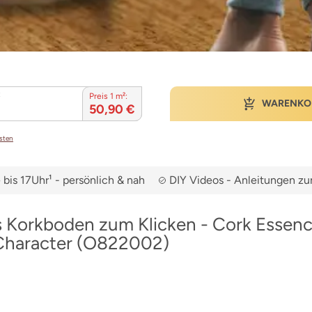
:
Preis 1 m²:
WARENKO
50,90 €
osten
bis 17Uhr¹ - persönlich & nah
DIY Videos - Anleitungen 
 Korkboden zum Klicken - Cork Essen
 Character (O822002)