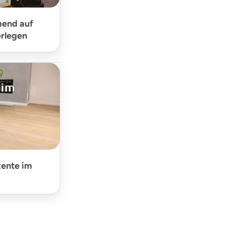
end auf
rlegen
zente im