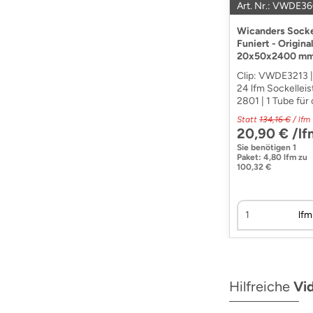
Art. Nr.: VWDE3
Wicanders Sockel
Funiert - Origin
20x50x2400 mm
Clip: VWDE3213 | 
24 lfm Sockelleis
2801 | 1 Tube für 
Statt
134,16 €
/ lfm
20,90 € /lf
Sie benötigen
1
Paket
:
4,80 lfm
zu
100,32 €
lfm
Hilfreiche
Vi