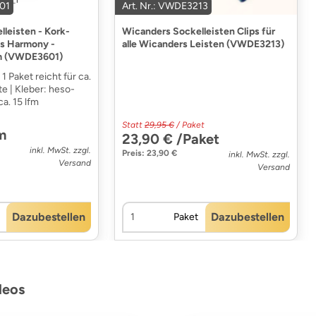
601
Art. Nr.: VWDE3213
leisten - Kork-
Wicanders Sockelleisten Clips für
als Harmony -
alle Wicanders Leisten (VWDE3213)
 (VWDE3601)
1 Paket reicht für ca.
te | Kleber: heso-
ca. 15 lfm
Statt
29,95 €
/ Paket
m
23,90 € /Paket
inkl. MwSt. zzgl.
Preis: 23,90 €
inkl. MwSt. zzgl.
Versand
Versand
Dazubestellen
Dazubestellen
Paket
deos