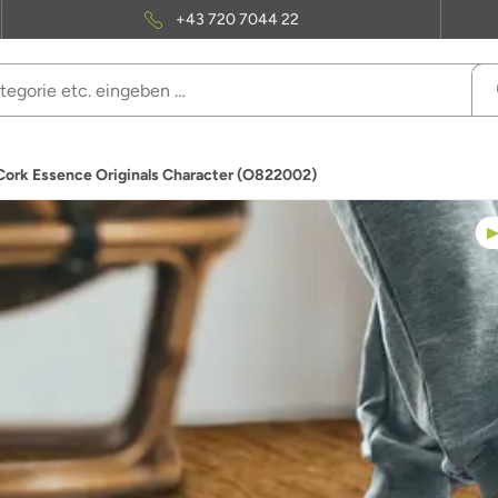
+43 720 7044 22
Cork Essence Originals Character (O822002)