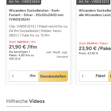
Art. Nr.: VWDE3624
Art. Nr.: VWDE3213
Wicanders Sockelleisten - Kork-
Wicanders Sockellei
Funiert - Silver - 20x50x2400 mm
alle Wicanders Lei
(VWDE3624)
Clip: VWDE3213 | 1 Paket reicht für ca.
24 lfm Sockelleiste | Kleber: heso-
2801 | 1 Tube für ca. 15 lfm
Statt
138,96 €
/ lfm
Statt
29,95 €
/ Paket
21,90 € /lfm
23,90 € /Pake
Sie benötigen
1
inkl. MwSt. zzgl.
Preis: 23,90 €
Paket
:
4,80 lfm
zu
Versand
105,12 €
lfm
Paket
Dazubestellen
Hilfreiche
Videos