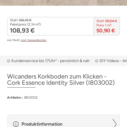
Statt
126,15 €
Statt
58,94 €
Paketpreis (2,14 m²):
Preis 1 m²:
108,93 €
50,90 €
inkl. MwSt.
zzgl. Versandkosten
Kundenservice bis 17Uhr¹ - persönlich & nah
DIY Videos - A
Wicanders Korkboden zum Klicken -
Cork Essence Identity Silver (I803002)
Artikelnr.:
I803002
Produktinformation