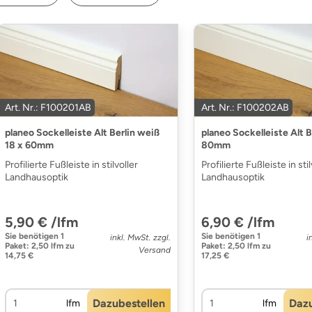
Art. Nr.: F100201AB
Art. Nr.: F100202AB
planeo Sockelleiste Alt Berlin weiß
planeo Sockelleiste Alt B
18 x 60mm
80mm
Profilierte Fußleiste in stilvoller
Profilierte Fußleiste in stil
Landhausoptik
Landhausoptik
5,90 € /lfm
6,90 € /lfm
Sie benötigen
1
Sie benötigen
1
inkl. MwSt. zzgl.
i
Paket
:
2,50 lfm
zu
Paket
:
2,50 lfm
zu
Versand
14,75 €
17,25 €
Dazubestellen
Dazu
lfm
lfm