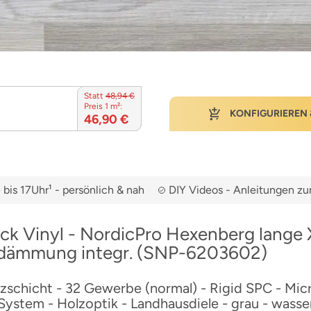
Statt
48,94 €
Preis 1 m²:
KONFIGURIEREN 
46,90 €
bis 17Uhr¹ - persönlich & nah
DIY Videos - Anleitungen 
ck Vinyl - NordicPro Hexenberg lange X
lldämmung integr. (SNP-6203602)
schicht - 32 Gewerbe (normal) - Rigid SPC - Micr
-System - Holzoptik - Landhausdiele - grau - wasser