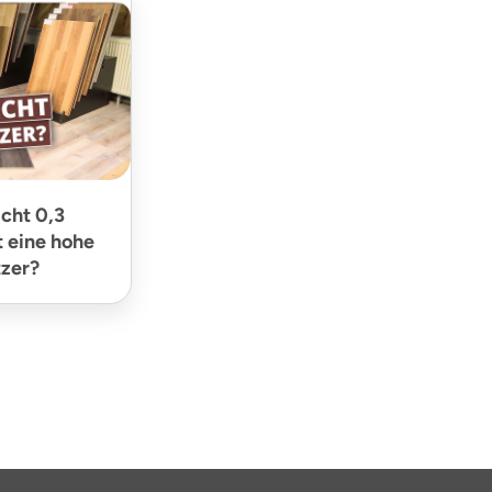
cht 0,3
 eine hohe
tzer?