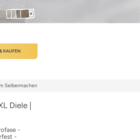
+8
& KAUFEN
zum Selbermachen
L Diele |
ofase -
fest -