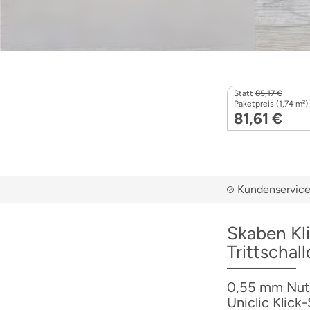
Statt
85,17 €
Paketpreis (1,74 m²):
81,61 €
Kundenservice 
Skaben Kli
Trittscha
0,55 mm Nutz
Uniclic Klick