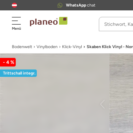
WhatsApp
chat
Menü
Bodenwelt
Vinylboden
Klick-Vinyl
Skaben Klick Vinyl - No
- 4 %
Trittschall integr.