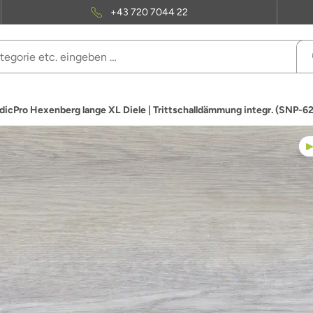
+43 720 7044 22
rdicPro Hexenberg lange XL Diele | Trittschalldämmung integr. (SNP-