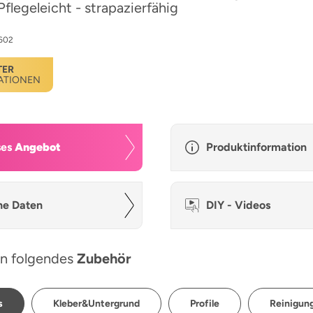
Pflegeleicht - strapazierfähig
602
TER
ATIONEN
ses
Angebot
Produktinformation
he Daten
DIY - Videos
n folgendes
Zubehör
s
Kleber&Untergrund
Profile
Reinigung