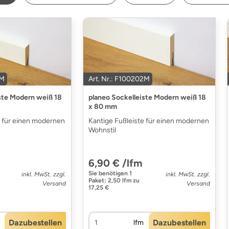
1M
Art. Nr.: F100202M
ste Modern weiß 18
planeo Sockelleiste Modern weiß 18
x 80 mm
e für einen modernen
Kantige Fußleiste für einen modernen
Wohnstil
6,90 € /lfm
Sie benötigen
1
inkl. MwSt. zzgl.
inkl. MwSt. zzgl.
Paket
:
2,50 lfm
zu
Versand
Versand
17,25 €
Dazubestellen
Dazubestellen
lfm