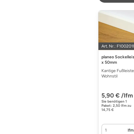
Art. Nr.: F10020
planeo Sockellei
x 50mm
Kantige Fußleist
Wohnstil
5,90 € /lfm
Sie benötigen
1
Paket
:
2,50 lfm
zu
14,75 €
lfm