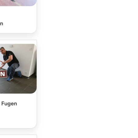
en
d Fugen