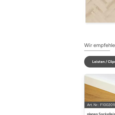
Wir empfehle
Leisten / Clip
Art. Nr.: F10020
planeo Sockellei