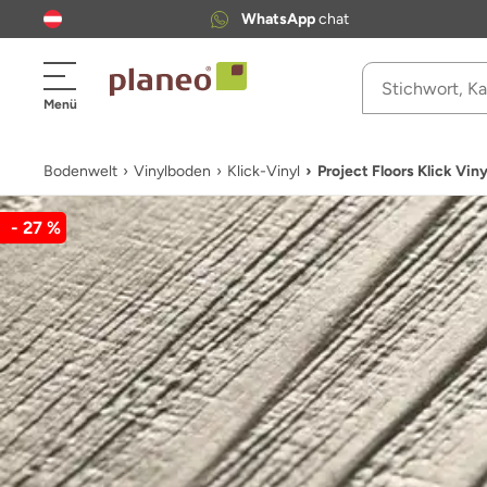
WhatsApp
chat
Menü
Bodenwelt
Vinylboden
Klick-Vinyl
Project Floors Klick V
- 27 %