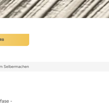
RB
zum Selbermachen
fase -