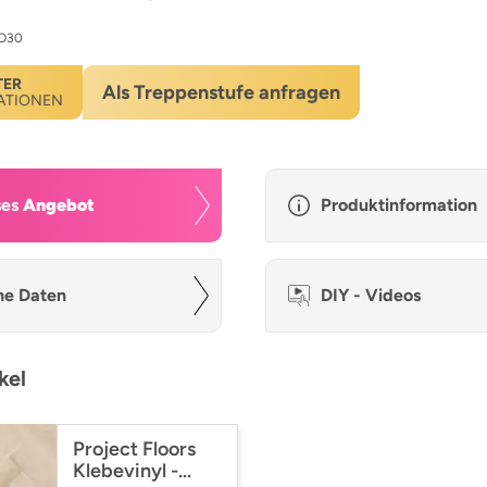
O30
TER
Als Treppenstufe anfragen
ATIONEN
ses
Angebot
Produktinformation
he Daten
DIY - Videos
kel
Project Floors
Klebevinyl -