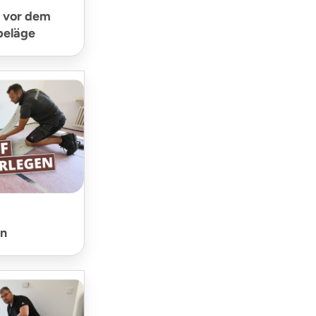
 vor dem
beläge
en