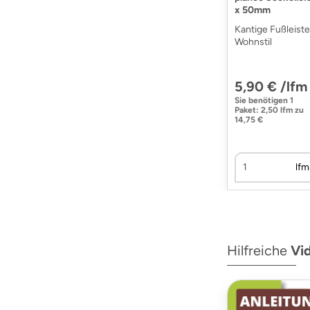
x 50mm
Kantige Fußleist
Wohnstil
5,90 € /lfm
Sie benötigen
1
Paket
:
2,50 lfm
zu
14,75 €
lfm
Hilfreiche
Vi