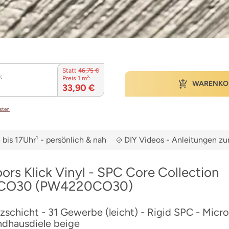
Statt
46,75 €
:
Preis 1 m²:
WARENKO
33,90 €
osten
bis 17Uhr¹ - persönlich & nah
DIY Videos - Anleitungen 
oors Klick Vinyl - SPC Core Collection
CO30 (PW4220CO30)
chicht - 31 Gewerbe (leicht) - Rigid SPC - Micro
ndhausdiele beige