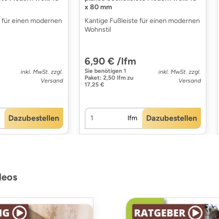
x 80 mm
e für einen modernen
Kantige Fußleiste für einen modernen
Wohnstil
6,90 € /lfm
Sie benötigen
1
inkl. MwSt. zzgl.
inkl. MwSt. zzgl.
Paket
:
2,50 lfm
zu
Versand
Versand
17,25 €
Dazubestellen
Dazubestellen
lfm
deos