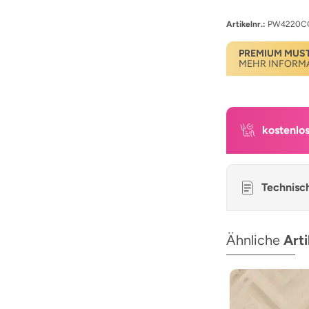
Artikelnr.:
PW4220C
PREMIUM MUS
MEHR INFORM
kostenlo
Technisc
Ähnliche
Arti