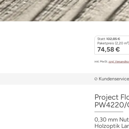
Statt
102,85 €
Paketpreis (2,20 m²)
74,58 €
inkl. MwSt.
zzgl. Versandk
Kundenservice 
Project Fl
PW4220/
0,30 mm Nutzs
Holzoptik La