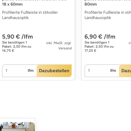
18 x 60mm
80mm
Profilierte Fußleiste in stilvoller
Profilierte Fußleiste in stil
Landhausoptik
Landhausoptik
5,90 € /lfm
6,90 € /lfm
Sie benötigen
1
Sie benötigen
1
inkl. MwSt. zzgl.
i
Paket
:
2,50 lfm
zu
Paket
:
2,50 lfm
zu
Versand
14,75 €
17,25 €
Dazubestellen
Dazu
lfm
lfm