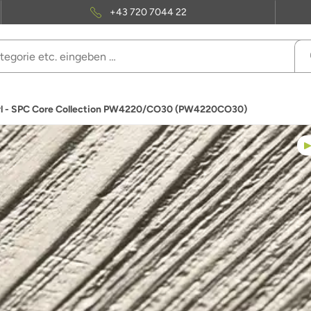
+43 720 7044 22
inyl - SPC Core Collection PW4220/CO30 (PW4220CO30)