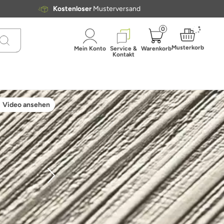
Kostenloser
Musterversand
0
Musterkorb
Mein Konto
Service &
Warenkorb
Kontakt
Video ansehen