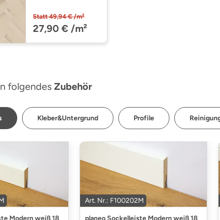
Herringbone
Wide PW
Statt 49,94 € /m²
4220/HBX
27,90 € /m²
(PW4220HBX)
n folgendes
Zubehör
s
Kleber&Untergrund
Profile
Reinigung
1M
Art. Nr.: F100202M
ste Modern weiß 18
planeo Sockelleiste Modern weiß 18