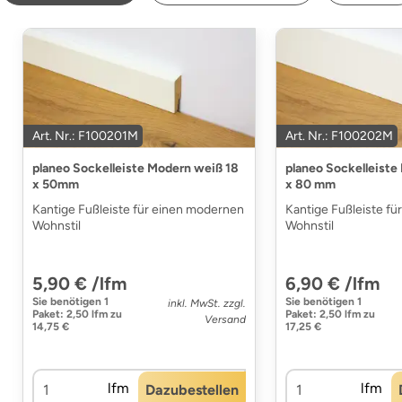
Art. Nr.: F100201M
Art. Nr.: F100202M
planeo Sockelleiste Modern weiß 18
planeo Sockelleiste
x 50mm
x 80 mm
Kantige Fußleiste für einen modernen
Kantige Fußleiste f
Wohnstil
Wohnstil
5,90 € /lfm
6,90 € /lfm
Sie benötigen
1
Sie benötigen
1
inkl. MwSt. zzgl.
Paket
:
2,50 lfm
zu
Paket
:
2,50 lfm
zu
Versand
14,75 €
17,25 €
lfm
lfm
Dazubestellen