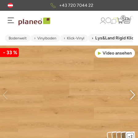
+43 720 7044 22
0
Lys&Land Rigid Klick 
Bodenwelt
Vinylboden
Klick-Vinyl
- 33 %
Video ansehen
+2