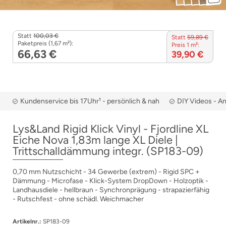
Statt
100,03 €
Statt
59,89 €
Paketpreis (1,67 m²):
Preis 1 m²:
66,63 €
39,90 €
Kundenservice bis 17Uhr¹ - persönlich & nah
DIY Videos - A
Lys&Land Rigid Klick Vinyl - Fjordline XL
Eiche Nova 1,83m lange XL Diele |
Trittschalldämmung integr. (SP183-09)
0,70 mm Nutzschicht - 34 Gewerbe (extrem) - Rigid SPC +
Dämmung - Microfase - Klick-System DropDown - Holzoptik -
Landhausdiele - hellbraun - Synchronprägung - strapazierfähig
- Rutschfest - ohne schädl. Weichmacher
Artikelnr.:
SP183-09