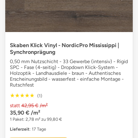
Skaben Klick Vinyl - NordicPro Mississippi |
Synchronprägung
0,50 mm Nutzschicht - 33 Gewerbe (intensiv) - Rigid
SPC - Fase (4-seitig) - Dropdown Klick-System -
Holzoptik - Landhausdiele - braun - Authentisches
Erscheinungsbild - wasserfest - einfache Montage -
Rutschfest
★★★★★
★★★★★
(1)
statt
42,95 €
/m²
35,90 €
/m²
1 Paket: 2,78 m² zu 99,80 €
Lieferzeit
: 17 Tage