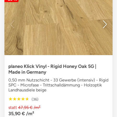
planeo Klick Vinyl - Rigid Honey Oak 5G |
Made in Germany
0,50 mm Nutzschicht - 33 Gewerbe (intensiv) - Rigid
SPC - Microfase - Trittschalldämmung - Holzoptik
Landhausdiele beige
★★★★★
★★★★★
(36)
statt
47,95 €
/m²
35,90 €
/m²