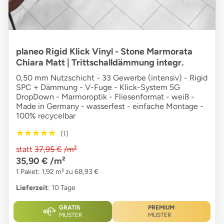
planeo Rigid Klick Vinyl - Stone Marmorata
Chiara Matt | Trittschalldämmung integr.
0,50 mm Nutzschicht - 33 Gewerbe (intensiv) - Rigid
SPC + Dämmung - V-Fuge - Klick-System 5G
DropDown - Marmoroptik - Fliesenformat - weiß -
Made in Germany - wasserfest - einfache Montage -
100% recycelbar
★★★★★
★★★★★
(1)
statt
37,95 €
/m²
35,90 €
/m²
1 Paket: 1,92 m² zu 68,93 €
Lieferzeit
: 10 Tage
GRATIS
PREMIUM
MUSTER
MUSTER