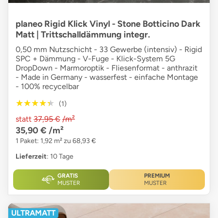
planeo Rigid Klick Vinyl - Stone Botticino Dark
Matt | Trittschalldämmung integr.
0,50 mm Nutzschicht - 33 Gewerbe (intensiv) - Rigid
SPC + Dämmung - V-Fuge - Klick-System 5G
DropDown - Marmoroptik - Fliesenformat - anthrazit
- Made in Germany - wasserfest - einfache Montage
- 100% recycelbar
★★★★★
★★★★★
(1)
statt
37,95 €
/m²
35,90 €
/m²
1 Paket: 1,92 m² zu 68,93 €
Lieferzeit
: 10 Tage
GRATIS
PREMIUM
MUSTER
MUSTER
ULTRAMATT