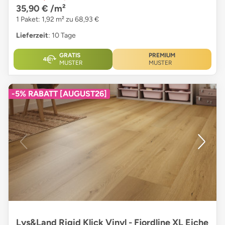
35,90 €
/m²
1 Paket: 1,92 m² zu 68,93 €
Lieferzeit
: 10 Tage
GRATIS
PREMIUM
MUSTER
MUSTER
-5% RABATT [AUGUST26]
Lys&Land Rigid Klick Vinyl - Fjordline XL Eiche