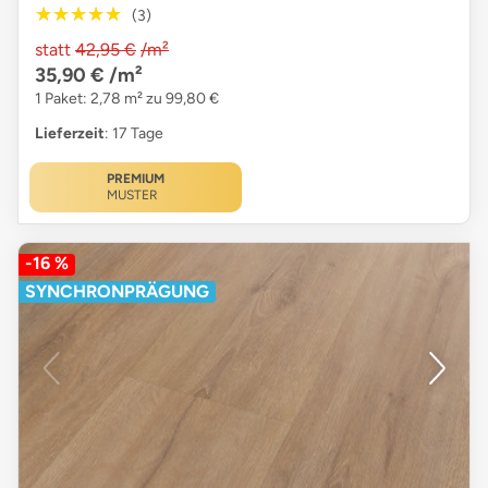
★★★★★
★★★★★
(3)
statt
42,95 €
/m²
35,90 €
/m²
1 Paket: 2,78 m² zu 99,80 €
Lieferzeit
: 17 Tage
PREMIUM
MUSTER
-16 %
SYNCHRONPRÄGUNG