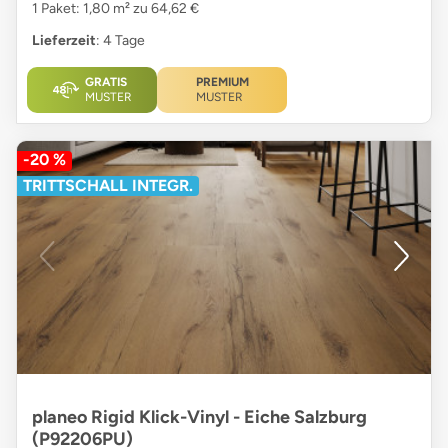
1 Paket: 1,80 m² zu 64,62 €
Lieferzeit
: 4 Tage
GRATIS
PREMIUM
MUSTER
MUSTER
-20 %
TRITTSCHALL INTEGR.
planeo Rigid Klick-Vinyl - Eiche Salzburg
(P92206PU)