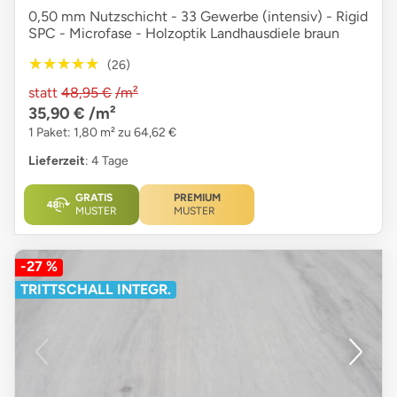
0,50 mm Nutzschicht - 33 Gewerbe (intensiv) - Rigid
SPC - Microfase - Holzoptik Landhausdiele braun
★★★★★
★★★★★
(26)
statt
48,95 €
/m²
35,90 €
/m²
1 Paket: 1,80 m² zu 64,62 €
Lieferzeit
: 4 Tage
GRATIS
PREMIUM
MUSTER
MUSTER
-27 %
TRITTSCHALL INTEGR.