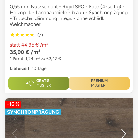
0,55 mm Nutzschicht - Rigid SPC - Fase (4-seitig) -
Holzoptik - Landhausdiele - braun - Synchronprägung
- Trittschalldämmung integr. - ohne schädl.
Weichmacher
★★★★★
★★★★★
(7)
statt
44,95 €
/m²
35,90 €
/m²
1 Paket: 1,74 m² zu 62,47 €
Lieferzeit
: 10 Tage
GRATIS
PREMIUM
MUSTER
MUSTER
-16 %
SYNCHRONPRÄGUNG