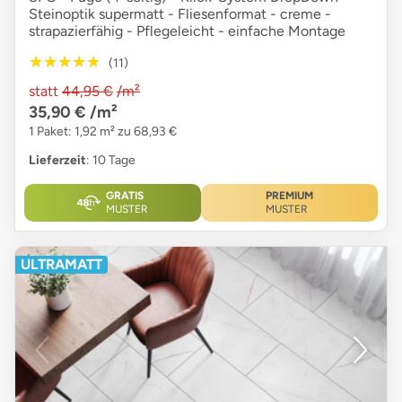
Steinoptik supermatt - Fliesenformat - creme -
strapazierfähig - Pflegeleicht - einfache Montage
★★★★★
★★★★★
(11)
statt
44,95 €
/m²
35,90 €
/m²
1 Paket: 1,92 m² zu 68,93 €
Lieferzeit
: 10 Tage
GRATIS
PREMIUM
MUSTER
MUSTER
ULTRAMATT