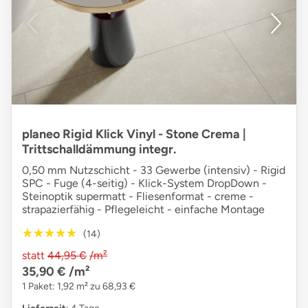
planeo Rigid Klick Vinyl - Stone Crema |
Trittschalldämmung integr.
0,50 mm Nutzschicht - 33 Gewerbe (intensiv) - Rigid
SPC - Fuge (4-seitig) - Klick-System DropDown -
Steinoptik supermatt - Fliesenformat - creme -
strapazierfähig - Pflegeleicht - einfache Montage
★★★★★
★★★★★
(14)
statt
44,95 €
/m²
35,90 €
/m²
1 Paket: 1,92 m² zu 68,93 €