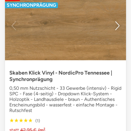
SYNCHRONPRÄGUNG
Skaben Klick Vinyl - NordicPro Tennessee |
Synchronprägung
0,50 mm Nutzschicht - 33 Gewerbe (intensiv) - Rigid
SPC - Fase (4-seitig) - Dropdown Klick-System -
Holzoptik - Landhausdiele - braun - Authentisches
Erscheinungsbild - wasserfest - einfache Montage -
Rutschfest
★★★★★
★★★★★
(1)
statt
42,95 €
/m²