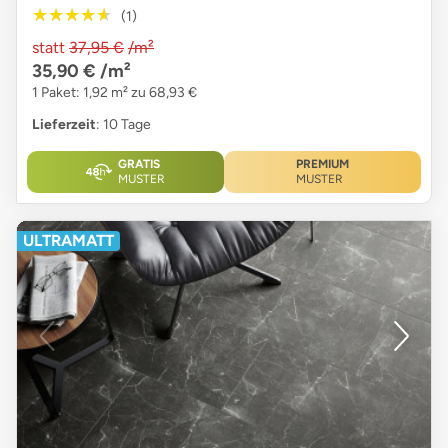
★★★★★
★★★★★
(1)
statt
37,95 €
/m²
35,90 €
/m²
1 Paket: 1,92 m² zu 68,93 €
Lieferzeit
: 10 Tage
GRATIS
PREMIUM
MUSTER
MUSTER
ULTRAMATT