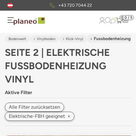
Kostenloser
Musterversand
0
0 / 5
Fussbodenheizung El
Bodenwelt
Vinylboden
Klick-Vinyl
SEITE 2 | ELEKTRISCHE
FUSSBODENHEIZUNG V
INYL
Aktive Filter
Alle Filter zurücksetzen
Elektrische-FBH geeignet
×