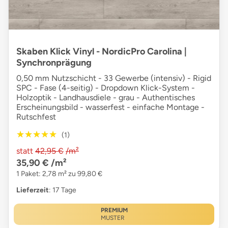
Skaben Klick Vinyl - NordicPro Carolina |
Synchronprägung
0,50 mm Nutzschicht - 33 Gewerbe (intensiv) - Rigid
SPC - Fase (4-seitig) - Dropdown Klick-System -
Holzoptik - Landhausdiele - grau - Authentisches
Erscheinungsbild - wasserfest - einfache Montage -
Rutschfest
★★★★★
★★★★★
(1)
statt
42,95 €
/m²
35,90 €
/m²
1 Paket: 2,78 m² zu 99,80 €
Lieferzeit
: 17 Tage
PREMIUM
MUSTER