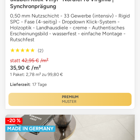
Synchronprägung
0,50 mm Nutzschicht - 33 Gewerbe (intensiv) - Rigid
SPC - Fase (4-seitig) - Dropdown Klick-System -
Holzoptik - Landhausdiele - creme - Authentisches
Erscheinungsbild - wasserfest - einfache Montage -
Rutschfest
★★★★★
★★★★★
(2)
statt
42,95 €
/m²
35,90 €
/m²
1 Paket: 2,78 m² zu 99,80 €
Lieferzeit
: 17 Tage
PREMIUM
MUSTER
-20 %
MADE IN GERMANY