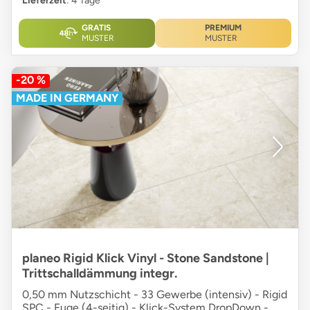
Lieferzeit
: 4 Tage
GRATIS
PREMIUM
MUSTER
MUSTER
-20 %
MADE IN GERMANY
planeo Rigid Klick Vinyl - Stone Sandstone |
Trittschalldämmung integr.
0,50 mm Nutzschicht - 33 Gewerbe (intensiv) - Rigid
SPC - Fuge (4-seitig) - Klick-System DropDown -