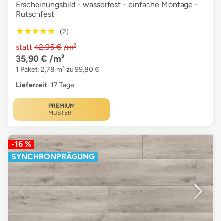
Erscheinungsbild - wasserfest - einfache Montage -
Rutschfest
★★★★★
★★★★★
(2)
statt
42,95 €
/m²
35,90 €
/m²
1 Paket: 2,78 m² zu 99,80 €
Lieferzeit
: 17 Tage
PREMIUM
MUSTER
-16 %
SYNCHRONPRÄGUNG