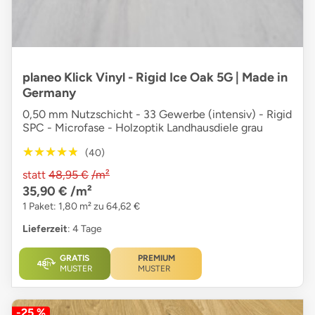
planeo Klick Vinyl - Rigid Ice Oak 5G | Made in
Germany
0,50 mm Nutzschicht - 33 Gewerbe (intensiv) - Rigid
SPC - Microfase - Holzoptik Landhausdiele grau
★★★★★
★★★★★
(40)
statt
48,95 €
/m²
35,90 €
/m²
1 Paket: 1,80 m² zu 64,62 €
Lieferzeit
: 4 Tage
GRATIS
PREMIUM
MUSTER
MUSTER
-25 %