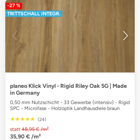
-27 %
TRITTSCHALL INTEGR.
planeo Klick Vinyl - Rigid Riley Oak 5G | Made
in Germany
0,50 mm Nutzschicht - 33 Gewerbe (intensiv) - Rigid
SPC - Microfase - Holzoptik Landhausdiele braun
★★★★★
★★★★★
(24)
statt
48,95 €
/m²
35,90 €
/m²