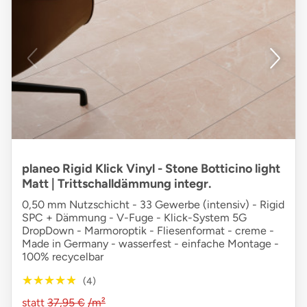
planeo Rigid Klick Vinyl - Stone Botticino light
Matt | Trittschalldämmung integr.
0,50 mm Nutzschicht - 33 Gewerbe (intensiv) - Rigid
SPC + Dämmung - V-Fuge - Klick-System 5G
DropDown - Marmoroptik - Fliesenformat - creme -
Made in Germany - wasserfest - einfache Montage -
100% recycelbar
★★★★★
★★★★★
(4)
statt
37,95 €
/m²