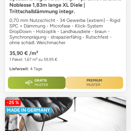
Noblesse 1,83m lange XL Diele |
Trittschalldämmung integr.
0,70 mm Nutzschicht - 34 Gewerbe (extrem) - Rigid
SPC + Dämmung - Microfase - Klick-System
DropDown - Holzoptik - Landhausdiele - braun -
Synchronprägung - strapazierfähig - Rutschfest -
ohne schädl. Weichmacher
35,90 €
/m²
1 Paket: 1,67 m² zu 59,95 €
Lieferzeit
: 4 Tage
GRATIS
PREMIUM
MUSTER
MUSTER
-25 %
MADE IN GERMANY